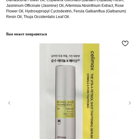
Jasminum Officinale (Jasmine) Oil, Artemisia Absinthium Extract, Rose
Flower Oil, Hydroxypropyl Cyclodextrin, Ferula Galbaniflua (Galbanum)
Resin Oil, Thuja Occidentalis Leaf Oil.
КЛИЕНТАМ
ОБЩИЕ КОНТАКТЫ
Мы ВКонтакте
Вам может понравиться
Контакты
Оплата и доставка
АДРЕСА
Политика обработки
г.Иваново
персональных данных
Публичная оферта
– Проспект Ленина, дом 6
Бонусная программа
ТЕЛЕФОН
+7 961 246-28-88
mybeautybar@list.ru
Подписывайтесь
на нашу рассылку
ПОДПИСАТЬСЯ