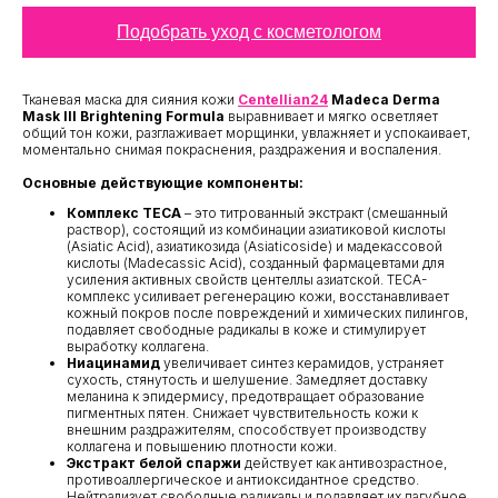
Подобрать уход с косметологом
Тканевая маска для сияния кожи
Centellian24
Madeca Derma
Mask III Brightening Formula
выравнивает и мягко осветляет
общий тон кожи, разглаживает морщинки, увлажняет и успокаивает,
моментально снимая покраснения, раздражения и воспаления.
Основные действующие компоненты:
Комплекс TECA
– это титрованный экстракт (смешанный
раствор), состоящий из комбинации азиатиковой кислоты
(Asiatic Acid), азиатикозида (Asiaticoside) и мадекассовой
кислоты (Madecassic Acid), созданный фармацевтами для
усиления активных свойств центеллы азиатской. TECA-
комплекс усиливает регенерацию кожи, восстанавливает
кожный покров после повреждений и химических пилингов,
подавляет свободные радикалы в коже и стимулирует
выработку коллагена.
Ниацинамид
увеличивает синтез керамидов, устраняет
сухость, стянутость и шелушение. Замедляет доставку
меланина к эпидермису, предотвращает образование
пигментных пятен. Снижает чувствительность кожи к
внешним раздражителям, способствует производству
коллагена и повышению плотности кожи.
Экстракт белой спаржи
действует как антивозрастное,
противоаллергическое и антиоксидантное средство.
Нейтрализует свободные радикалы и подавляет их пагубное