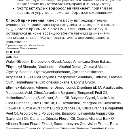
воздействие на клеточную мембрану и на саму клетку.
Экстракт бурых водорослей
увлажняет, подтягивает,
повышает упругость, помогает бороться с морщинами.
Способ применения:
нанесите маску на предварительно
очищенную и тонизированную кожу лица, распределите лекало по
лицу и слегка прижмите. Через 15-20 мин. снимите маску, а
оставшуюся на коже эссенцию вбейте лёгкими движениями
кончиками пальцев. Маска предназначена для одноразового
применения.
Страна производства: Южная Корея
Назначение: Маски тканевые
СОСТАВ
СОСТАВ
Water, Glycerin, Dipropylene Glycol, Agave Americana Stem Extract,
Ethylhexyl Stearate, Niacinamide, Alcohol Denat., Cetearyl Alcohol,
Glyceryl Stearate, Hydroxyacetophenone, Cyclopentasiloxane,
Acrylates/C10-30 Alkyl Acrylate Crosspolymer, Allantoin, Caffeine, Xanthan
Gum, Tromethamine, Cyclohexasiloxane, Caprylyl Glycol,
Ethylhexylglycerin, Adenosine, Dimethiconol, Disodium EDTA, Asiaticoside,
Madecassic Acid, Citrus Aurantium Bergamia (Bergamot) Fruit Oil,
Helianthus Annuus (Sunflower) Seed Oil, Butylene Glycol, Asiatic Acid,
Olea Europaea (Olive) Fruit Oil, 1,2-Hexanediol, Pelargonium Graveolens
Flower Oil, Citrus Aurantium Dulcis (Orange) Oil, Citrus Grandis (Grapefruit)
Peel Oil, Ascorbic Acid Polypeptide, Bisabolol, Lavandula Angustifolia
(Lavender) Oil, Cananga Odorata Flower Oil, Cedrus Atlantica Bark Oil,
Althaea Rosea Flower Extract, Saccharomyces Cerevisiae Extract, Rosa
Damascena Flower Oil, Copaifera Officinalis (Balsam Copaiba) Resin,