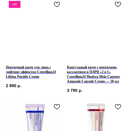
HIT
Пептидный крем для лица с
Капсульный крем с пептидами,
лифтинг-эффектом Centellian24
коллагеном и ПДРН «2 в 1»
Lifting Peptide Cream
Centellian24 Madeca Mela Capture
Ampoule Capsule Cream — 50 мл
2 890
р.
3 790
р.