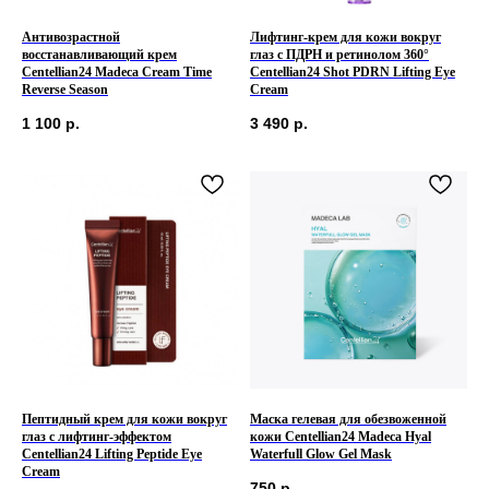
Антивозрастной
Лифтинг-крем для кожи вокруг
восстанавливающий крем
глаз с ПДРН и ретинолом 360°
Centellian24 Madeca Сream Time
Centellian24 Shot PDRN Lifting Eye
Reverse Season
Cream
1 100
р.
3 490
р.
КЛИЕНТАМ
ОБЩИЕ КОНТАКТЫ
Мы ВКонтакте
Контакты
Оплата и доставка
Пептидный крем для кожи вокруг
Маска гелевая для обезвоженной
АДРЕСА
глаз с лифтинг-эффектом
кожи Centellian24 Madeca Hyal
Политика обработки
г.Иваново
Centellian24 Lifting Peptide Eye
Waterfull Glow Gel Mask
персональных данных
Cream
Публичная оферта
– Проспект Ленина, дом 6
750
р.