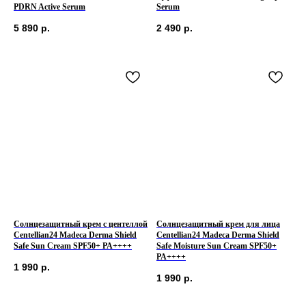
PDRN Active Serum
Serum
5 890
р.
2 490
р.
Солнцезащитный крем с центеллой
Солнцезащитный крем для лица
Centellian24 Madeca Derma Shield
Centellian24 Madeca Derma Shield
Safe Sun Cream SPF50+ PA++++
Safe Moisture Sun Cream SPF50+
PA++++
1 990
р.
1 990
р.