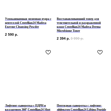
Успокаивающая энзимная пудра с
Восстанавливающий тонер для
центеллой Centellian24 Madeca
чувствительной и раздраженной
Enzyme Cleansing Powder
кожи Centellian24 Madeca Derma
Microbiome Toner
2 590
р.
2 394
р.
3 990
р.
Лифтинг-сыворотка с ПДРН и
Пептидная сыворотка с лифтинг-
коллагеном 360º Centellian24 Shot
эффектом Centellian24 Lifting Peptide