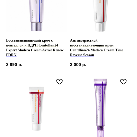
Восстанавливающий крем с
Антивозрастной
центеллой и ПДРН Centellian24
восстанавливающий крем
Expert Madeca Cream Active Renew
Centellian24 Madeca Сream Time
PDRN
Reverse Season
3 890
р.
3 000
р.