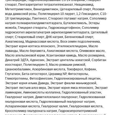
стеарат, Пентаэритритил тетраэтилгексаноат, Ниацинамид,
Метилтриметикон, Винилдиметикон, Цетеариловый спирт, Розовая
вода дамасской розы, Полиглицерил-10 лаурет, 1,2-Гександиол, C10-
18 триглицериды, Пантенол, Стеароил глутамат натрия, Сополимер
натрия полиакрилоилдиметилтаурата, Бутиленгликоль, Эстеры
жожоба, Глицерил стеараты, Гидроксиацетофенон, Сополимер
гидроксиэтил акрилата/натрия акрилоилдиметилтаурата, Цетиловый
спирт, Стеариловый спирт, ДНК натрия, Бегениловый спирт,
Азиатикозид, Мадекассовая кислота, Воск семян подсолнечника,
Экстракт корня коптиса японского, Этилгексилглицерин, Масло
лаванды, Масло бергамота, Азиатиковая кислота, Оливковое масло,
Масло апельсиновой корки, Ксантановая камедь, Масло розмарина,
Динатрий ЭДТА, Аденозин, Экстракт центеллы азиатской, Сорбитан
изостеарат, Полиглицерин-3, Масло ромашки римской,
КЛИЕНТАМ
ОБЩИЕ КОНТАКТЫ
Цианокобаламин, Аскорбиновая кислота, Токоферол, Кофеин,
Мы ВКонтакте
Глутатион, Бета-ситостерол, Церамид NP, Фитостеролы,
Контакты
Гликопротеины, Фитосфингозин, Гидрогенизированный лецитин,
Оплата и доставка
Экстракт корня ильма Давида, Экстракт фиалки маньчжурской,
АДРЕСА
Политика обработки
Экстракт листьев алоэ вера, Экстракт корня ямса японского, Экстракт
г.Иваново
персональных данных
ламинарии, Аминокислоты коллагена, Гидролизованный эластин,
Публичная оферта
– Проспект Ленина, дом 6
Гиалуронат натрия, Диметилсиланол гиалуронат, Гидролизованная
Бонусная программа
гиалуроновая кислота, Гидролизованный гиалуронат натрия,
Аспарагиновая кислота, Гиалуронат калия, Гиалуроновая кислота,
Кроссполимер гиалуроната натрия, Гидроксипропилтримоний