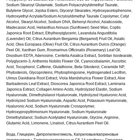
Sodium Stearoyl Glutamate, Sodium Polyacryloyldimethyl Taurate,
Butylene Glycol, Jojoba Esters, Glyceryl Stearates, Hydroxyacetophenone,
Hydroxyethyl Acrylate/Sodium Acryloyldimethyl Taurate Copolymer, Cetyl
Alcohol, Stearyl Alcohol, Sodium DNA, Behenyl Alcohol, Asiaticoside,
Madecassic Acid, Helianthus Annuus (Sunflower) Seed Wax, Coptis
Japonica Root Extract, Ethylhexylglycerin, Lavandula Angustifolia
(Lavender) Oil, Citrus Aurantium Bergamia (Bergamot) Fruit Oil, Asiatic
Acid, Olea Europaea (Olive) Fruit Oil, Citrus Aurantium Dulcis (Orange)
Peel Oil, Xanthan Gum, Rosmarinus Officinalis (Rosemary) Leaf Oil,
Disodium EDTA, Adenosine, Centella Asiatica Extract, Sorbitan Isostearate,
Polyglycerin-3, Anthemis Nobilis Flower Oil, Cyanocobalamin, Ascorbic
Acid, Tocopherol, Caffeine, Glutathione, Beta-Sitosterol, Ceramide NP,
Phytosterols, Glycoproteins, Phytosphingosine, Hydrogenated Lecithin,
Ulmus Davidiana Root Extract, Viola Mandshurica Flower Extract, Aloe
Barbadensis Leaf Extract, Dioscorea Japonica Root Extract, Laminaria
Japonica Extract, Collagen Amino Acids, Hydrolyzed Elastin, Sodium
Hyaluronate, Dimethylsilanol Hyaluronate, Hydrolyzed Hyaluronic Acid,
Hydrolyzed Sodium Hyaluronate, Aspartic Acid, Potassium Hyaluronate,
Hyaluronic Acid, Sodium Hyaluronate Crosspolymer,
Hydroxypropyltrimonium Hyaluronate, Sodium Hyaluronate
Dimethylsilanol, Sodium Acetylated Hyaluronate, Glycine, Arginine,
Glutamic Acid, Limonene, Linalool, Citrus Aurantium Peel Oil.
Вода, Глицерин, Дипропиленгликоль, Каприловые/каприновые
триглицериды, Гидрогенизированные C6-14 олефины, Глицерил