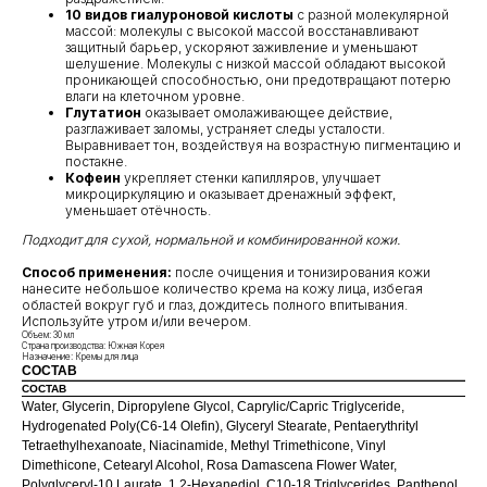
10 видов гиалуроновой кислоты
с разной молекулярной
массой: молекулы с высокой массой восстанавливают
защитный барьер, ускоряют заживление и уменьшают
шелушение. Молекулы с низкой массой обладают высокой
проникающей способностью, они предотвращают потерю
влаги на клеточном уровне.
Глутатион
оказывает омолаживающее действие,
разглаживает заломы, устраняет следы усталости.
Выравнивает тон, воздействуя на возрастную пигментацию и
постакне.
Кофеин
укрепляет стенки капилляров, улучшает
микроциркуляцию и оказывает дренажный эффект,
уменьшает отёчность.
Подходит для сухой, нормальной и комбинированной кожи.
Способ применения:
после очищения и тонизирования кожи
нанесите небольшое количество крема на кожу лица, избегая
областей вокруг губ и глаз, дождитесь полного впитывания.
Используйте утром и/или вечером.
Объем: 30 мл
Страна производства: Южная Корея
Назначение: Кремы для лица
СОСТАВ
СОСТАВ
Water, Glycerin, Dipropylene Glycol, Caprylic/Capric Triglyceride,
Hydrogenated Poly(C6-14 Olefin), Glyceryl Stearate, Pentaerythrityl
Tetraethylhexanoate, Niacinamide, Methyl Trimethicone, Vinyl
Dimethicone, Cetearyl Alcohol, Rosa Damascena Flower Water,
Polyglyceryl-10 Laurate, 1,2-Hexanediol, C10-18 Triglycerides, Panthenol,