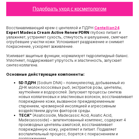
Подобрать уход с косметологом
Восстанавливающий крем с центеллой и ПДРН
Centellian24
Expert Madeca Cream Active Renew PDRN
глубоко питает и
увлажняет, устраняет сухость, стянутость и шелушение, смягчает
огрубевшие участки кожи. Успокаивает раздражение и снимает
покраснение, ускоряет заживление.
Усиливает защитные функции, нормализует гидролипидный баланс.
Уплотняет, поддерживает упругость и эластичность, запускает
синтез коллагена.
Основные действующие компоненты:
5D ПДРН
(Sodium DNA) – полинуклеотид, добываемый из
ДНК молок лососёвых рыб, экстрактов розы, центеллы,
хауттюйнии и водорослей. Запускает процессы синтеза
новых коллагеновых и эластиновых волокон, восстанавливает
повреждение кожи, вызванное преждевременным
старением, чрезмерной инсоляцией и агрессивным
воздействием других факторов среды.
TECA™
(Asiaticoside, Madecassic Acid, Asiatic Acid,
Madecassoside) – запатентованный комплекс, содержит 4
производных центеллы азиатской, восстанавливает
повреждённую кожу, укрепляет и питает. Подавляет
воспалительный процесс, борется с покраснением и
раздражением.