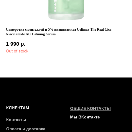
Сыворотка с центеллой и 5% ниацинамида Celimax The Real Cica
Бар
Niacinamide AC Calming Serum
1 
1 990
р.
Out
Out of stock