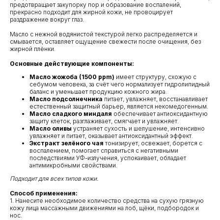
предотвращает закупорку пор и образование воспалений,
прекрасно подходит для жирной кожи, не провоцирует
раздражение вокруг глаз.
Масло с нежной водянистой текстурой легко распределяется и
смывается, оставляет ощущение свежести после очищения, без
жирной плёнки.
Основные действующие компоненты:
Масло жожоба (1500 ppm)
имеет структуру, схожую с
себумом человека, за счёт чего нормализует гидролипидный
баланс и уменьшает продукцию кожного жира.
Масло подсолнечника
питает, увлажняет, восстанавливает
естественный защитный барьер, является некомедогенным.
Масло сладкого миндаля
обеспечивает антиоксидантную
защиту клеток, разглаживает, смягчает и увлажняет.
Масло оливы
устраняет сухость и шелушение, интенсивно
увлажняет и питает, оказывает антиоксидантный эффект.
Экстракт зелёного чая
тонизирует, освежает, борется с
воспалением, помогает справиться с негативными
последствиями УФ-излучения, успокаивает, обладает
антимикробными свойствами.
Подходит для всех типов кожи.
Способ применения:
1. Нанесите необходимое количество средства на сухую грязную
кожу лица массажными движениями на лоб, щёки, подбородок и
КЛИЕНТАМ
ОБЩИЕ КОНТАКТЫ
нос.