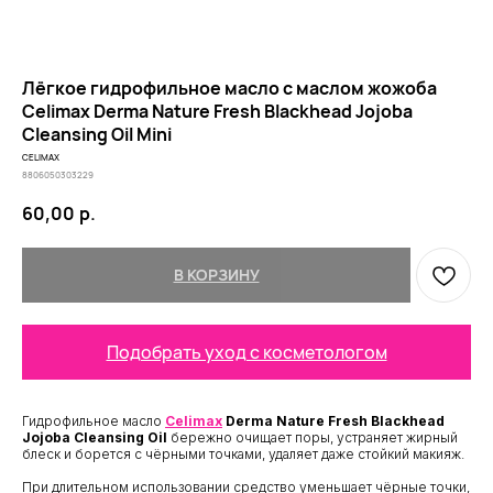
Лёгкое гидрофильное масло с маслом жожоба
Celimax Derma Nature Fresh Blackhead Jojoba
Cleansing Oil Mini
CELIMAX
8806050303229
60,00
р.
В КОРЗИНУ
Подобрать уход с косметологом
Гидрофильное масло
Celimax
Derma Nature Fresh Blackhead
Jojoba Cleansing Oil
бережно очищает поры, устраняет жирный
блеск и борется с чёрными точками, удаляет даже стойкий макияж.
При длительном использовании средство уменьшает чёрные точки,