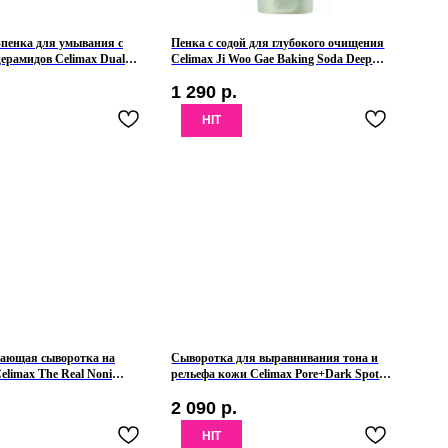
пенка для умывания с
Пенка с содой для глубокого очищения
ерамидов Celimax Dual
Celimax Ji Woo Gae Baking Soda Deep
el Cleanser
Pore Foam Cleansing
1 290
р.
HIT
вающая сыворотка на
Сыворотка для выравнивания тона и
elimax The Real Noni
рельефа кожи Celimax Pore+Dark Spot
le
Brightening Serum
2 090
р.
HIT