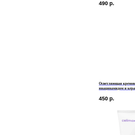
490
р.
Осветляющая кремова
ниацинамидом и кера
Pore+Dark Spot Brigh
450
р.