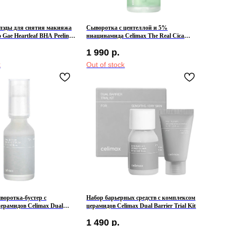
эды для снятия макияжа
Сыворотка с центеллой и 5%
 Gae Heartleaf BHA Peeling
ниацинамида Celimax The Real Cica
Niacinamide AC Calming Serum
1 990
р.
k
Out of stock
воротка-бустер с
Набор барьерных средств с комплексом
ерамидов Celimax Dual
церамидов Celimax Dual Barrier Trial Kit
ing Serum
1 490
р.