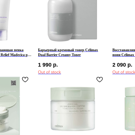
щающая пенка
Барьерный кремовый тонер Celimax
Восстанавлив
Relief Madecica pH
Dual Barrier Creamy Toner
нони Celimax 
ing
Balancing Ton
1 990
р.
2 090
р.
Out of stock
Out of stoc