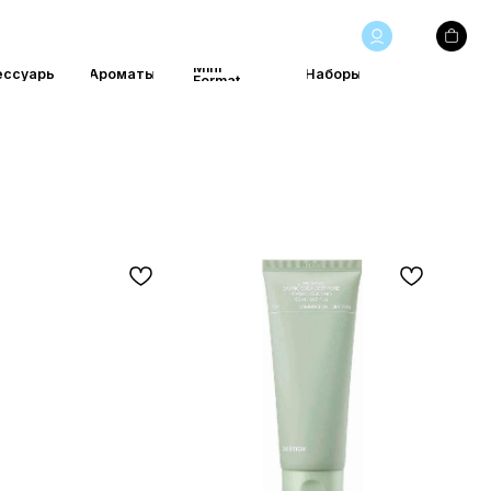
Mini
маты
Наборы
Format