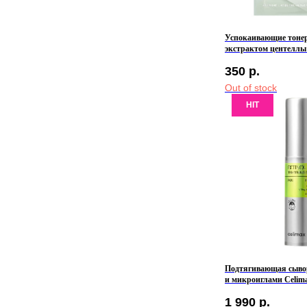
Успокаивающие тонер
экстрактом центеллы 
Ji Woo Gae Cica BHA 
350
р.
Out of stock
HIT
Подтягивающая сывор
и микроиглами Celim
Retinol Shot Tighteni
1 990
р.