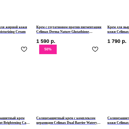
для жирной кожи
Крем с глутатионом против пигментации
Крем для выр
oisturizing Cream
Celimax Derma Nature Glutathione
кожи Celimax 
Longlasting Tone-Up Cream
Cream
1 590
р.
1 790
р.
50%
защитный крем
Солнцезащитный крем с комплексом
Солнцезащит
t Brightening Care
церамидов Celimax Dual Barrier Watery
кожи Celimax 
++++
Sun Cream SPF50+PA++++
Stick SPF50+