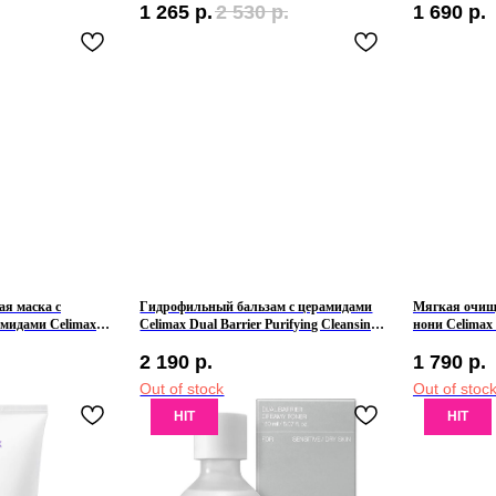
1 265
р.
2 530
р.
1 690
р.
я маска с
Гидрофильный бальзам с церамидами
Мягкая очищ
мидами Celimax
Celimax Dual Barrier Purifying Cleansing
нони Celimax 
tening Cream Mask
Balm
Cleanser
2 190
р.
1 790
р.
Out of stock
Out of stoc
HIT
HIT