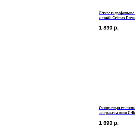
Лёгкое гидрофильное 
жожоба Celimax Derma
Blackhead Jojoba Clea
1 890
р.
Очищающая глиняная
экстрактом нони Celi
Clay Mask
1 690
р.