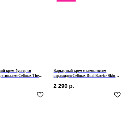
й крем-бустер со
Барьерный крем с комплексом
ретиналем Celimax The
церамидов Celimax Dual Barrier Skin
 Shot Tightening Booster
Wearable Cream
2 290
р.