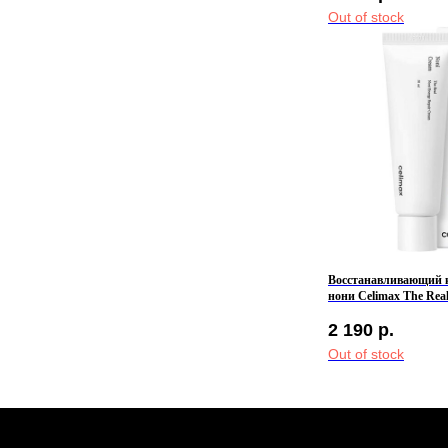
Out of stock
КЛИЕНТАМ
Контакты
Оплата и доставка
Политика обработки
персональных данных
Публичная оферта
Бонусная программа
Восстанавливающий к
нони Celimax The Rea
Repair Cream
2 190
р.
Out of stock
2026 © Интернет-магазин косметики «MY BEAUTY BAR»