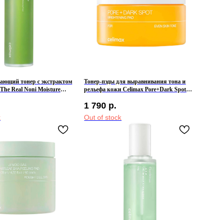
ающий тонер с экстрактом
Тонер-пэды для выравнивания тона и
The Real Noni Moisture
рельефа кожи Celimax Pore+Dark Spot
er
Brightening Pad
1 790
р.
k
Out of stock