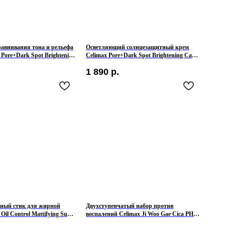
авнивания тона и рельефа
Осветляющий солнцезащитный крем
Pore+Dark Spot Brightening
Celimax Pore+Dark Spot Brightening Care
Sunscreen SPF50+ PA++++
1 890
р.
ный стик для жирной
Двухступенчатый набор против
Oil Control Mattifying Sun
воспалений Celimax Ji Woo Gae Cica PHA
 PA++++
Peel 2-step Gel Mask