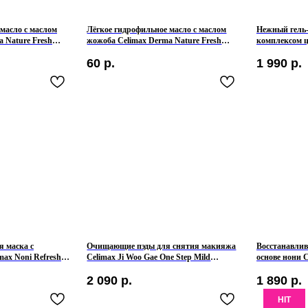
масло с маслом
Лёгкое гидрофильное масло с маслом
Нежный гель-
 Nature Fresh
жожоба Celimax Derma Nature Fresh
комплексом ц
nsing Oil
Blackhead Jojoba Cleansing Oil Mini
Barrier Mild G
60
р.
1 990
р.
 маска с
Очищающие пэды для снятия макияжа
Восстанавли
max Noni Refresh
Celimax Ji Woo Gae One Step Mild
основе нони C
Cleansing Pad
Energy Ampou
2 090
р.
1 890
р.
HIT