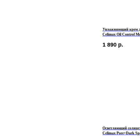
Увлажняющий крем 
Celimax Oil Control M
1 890
р.
Осветляющий солнце
Celimax Pore+Dark Spo
Sunscreen SPF50+ PA