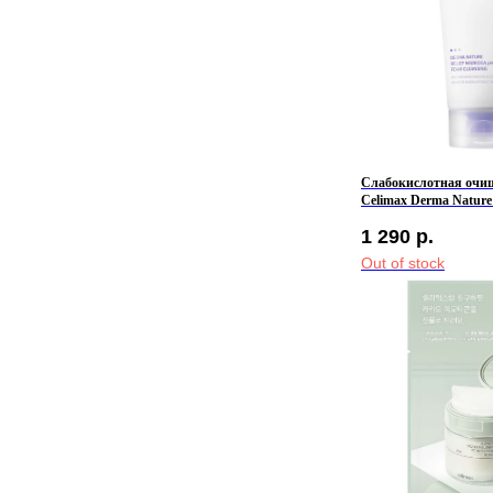
Слабокислотная очи
Celimax Derma Nature 
Balancing Foam Cleans
1 290
р.
Out of stock