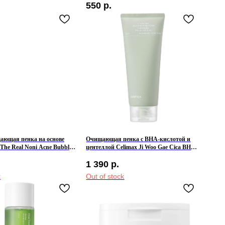
550
р.
ающая пенка на основе
Очищающая пенка с BHA-кислотой и
The Real Noni Acne Bubble
центеллой Celimax Ji Woo Gae Cica BHA
Acne Foam Cleansing
1 390
р.
k
Out of stock