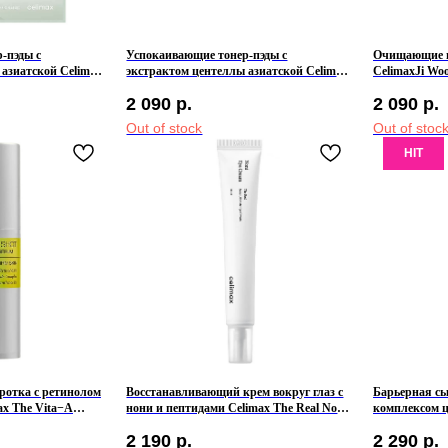
-пэды с
Успокаивающие тонер-пэды с
Очищающие п
азиатской Celimax
экстрактом центеллы азиатской Celimax
CelimaxJi Woo
Blemish Toner Pad
Ji Woo Gae Cica BHA Blemish Toner Pad
Pad
2 090
р.
2 090
р.
Out of stock
Out of stoc
HIT
отка с ретинолом
Восстанавливающий крем вокруг глаз с
Барьерная сы
ax The Vita−A
нони и пептидами Celimax The Real Noni
комплексом ц
ng Serum
Ultimate Eye Cream
Barrier Boost
2 190
р.
2 290
р.