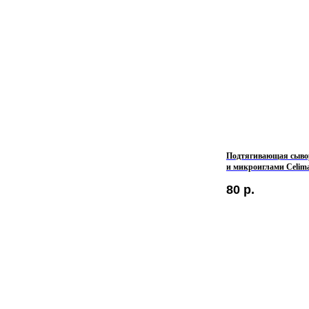
Подтягивающая сывор
и микроиглами Celim
Retinol Shot Tighteni
80
р.