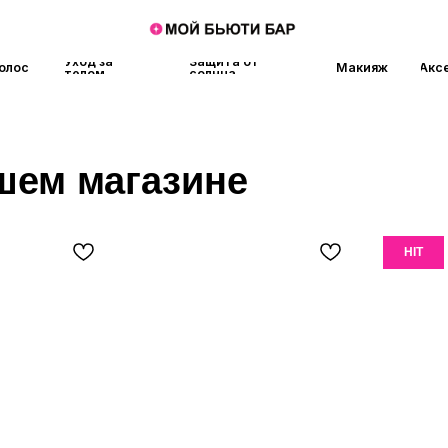
Уход за
Защита от
Макияж
Аксессуары
Аро
телом
солнца
 магазине
HIT