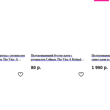
отка с ретинолом
Подтягивающий бустер-крем с
Подтягивающи
ax The Vita−A
ретиналем Celimax The Vita-A Retinal
спикулами и 
ng Serum
Shot Tightening Booster
Vita-A Retinal
80
р.
1 990
р.