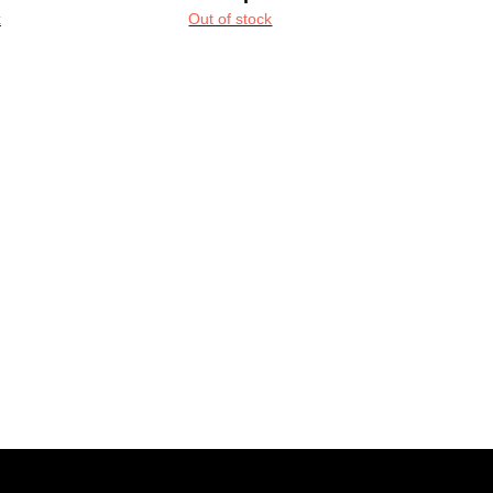
k
Out of stock
КОНТАКТЫ
такте
писывайтесь
ашу рассылку
ПОДПИСАТЬСЯ