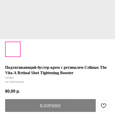
Подтягивающий бустер-крем с ретиналем Celimax The
Vita-A Retinal Shot Tightening Booster
CELIMAX
SKU:
8809700321048
80,00
р.
В КОРЗИНУ