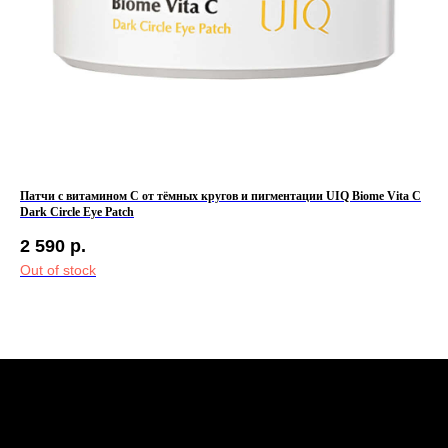
2026 © Интернет-магазин косметики «MY BEAUTY BAR»
Патчи с витамином С от тёмных кругов и пигментации UIQ Biome Vita C
Усп
Dark Circle Eye Patch
Soo
2 590
р.
2 
Out of stock
Out