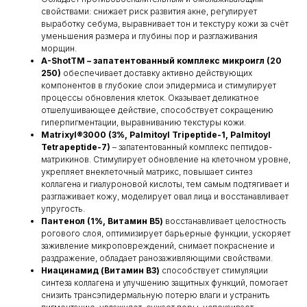
свойствами: снижает риск развития акне, регулирует
выработку себума, выравнивает тон и текстуру кожи за счёт
уменьшения размера и глубины пор и разглаживания
морщин.
A-ShotTM – запатентованный комплекс микроигл (20
250)
обеспечивает доставку активно действующих
компонентов в глубокие слои эпидермиса и стимулирует
процессы обновления клеток. Оказывает деликатное
отшелушивающее действие, способствует сокращению
гиперпигментации, выравниванию текстуры кожи.
Matrixyl®3000 (3%, Palmitoyl Tripeptide-1, Palmitoyl
Tetrapeptide-7)
– запатентованный комплекс пептидов-
матрикинов. Стимулирует обновление на клеточном уровне,
укрепляет внеклеточный матрикс, повышает синтез
коллагена и гиалуроновой кислоты, тем самым подтягивает и
разглаживает кожу, моделирует овал лица и восстанавливает
упругость.
Пантенол (1%, Витамин B5)
восстанавливает целостность
рогового слоя, оптимизирует барьерные функции, ускоряет
заживление микроповреждений, снимает покраснение и
раздражение, обладает ранозаживляющими свойствами.
Ниацинамид (Витамин B3)
способствует стимуляции
синтеза коллагена и улучшению защитных функций, помогает
снизить трансэпидермальную потерю влаги и устранить