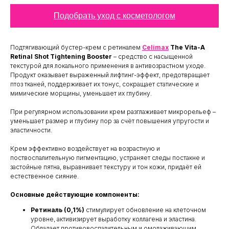
Подобрать уход с косметологом
Подтягивающий бустер-крем с ретиналем
Celimax
The Vita-A
Retinal Shot Tightening Booster
– средство с насыщенной
текстурой для локального применения в антивозрастном уходе.
Продукт оказывает выраженный лифтинг-эффект, предотвращает
птоз тканей, поддерживает их тонус, сокращает статические и
мимические морщины, уменьшает их глубину.
При регулярном использовании крем разглаживает микрорельеф –
уменьшает размер и глубину пор за счёт повышения упругости и
эластичности.
Крем эффективно воздействует на возрастную и
поствоспалительную пигментацию, устраняет следы постакне и
застойные пятна, выравнивает текстуру и тон кожи, придаёт ей
естественное сияние.
Основные действующие компоненты:
Ретиналь (0,1%)
стимулирует обновление на клеточном
уровне, активизирует выработку коллагена и эластина.
Обладает противовоспалительным и омолаживающим