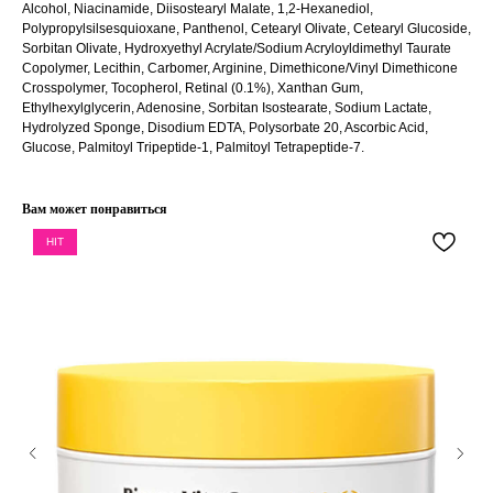
Alcohol, Niacinamide, Diisostearyl Malate, 1,2-Hexanediol,
КЛИЕНТАМ
ОБЩИЕ КОНТАКТЫ
Polypropylsilsesquioxane, Panthenol, Cetearyl Olivate, Cetearyl Glucoside,
Мы ВКонтакте
Контакты
Sorbitan Olivate, Hydroxyethyl Acrylate/Sodium Acryloyldimethyl Taurate
Оплата и доставка
Copolymer, Lecithin, Carbomer, Arginine, Dimethicone/Vinyl Dimethicone
АДРЕСА
Crosspolymer, Tocopherol, Retinal (0.1%), Xanthan Gum,
Политика обработки
г.Иваново
Ethylhexylglycerin, Adenosine, Sorbitan Isostearate, Sodium Lactate,
персональных данных
Hydrolyzed Sponge, Disodium EDTA, Polysorbate 20, Ascorbic Acid,
Публичная оферта
– Проспект Ленина, дом 6
Glucose, Palmitoyl Tripeptide-1, Palmitoyl Tetrapeptide-7.
Бонусная программа
Вам может понравиться
ТЕЛЕФОН
HIT
+7 961 246-28-88
mybeautybar@list.ru
Подписывайтесь
на нашу рассылку
ПОДПИСАТЬСЯ