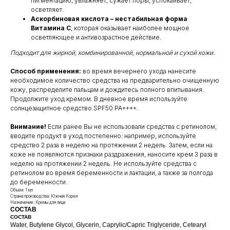
пигментацию, увлажняет, сужает поры, успокаивает,
осветляет.
Аскорбиновая кислота – нестабильная форма
Витамина C
, которая оказывает наиболее мощное
осветляющее и антивозрастное действие.
Подходит для жирной, комбинированной, нормальной и сухой кожи.
Способ применения:
во время вечернего ухода нанесите
необходимое количество средства на предварительно очищенную
кожу, распределите пальцам и дождитесь полного впитывания.
Продолжите уход кремом. В дневное время используйте
солнцезащитное средство SPF50 PA++++.
Внимание!
Если ранее Вы не использовали средства с ретинолом,
вводите продукт в уход постепенно: например, используйте
средство 2 раза в неделю на протяжении 2 недель. Затем, если на
коже не появляются признаки раздражения, наносите крем 3 раза в
неделю на протяжении 2 недель. Не используйте средства с
ретинолом во время беременности и лактации, а также за полгода
до беременности.
Объем: 1 мл
Страна производства: Южная Корея
Назначение: Кремы для лица
СОСТАВ
СОСТАВ
Water, Butylene Glycol, Glycerin, Caprylic/Capric Triglyceride, Cetearyl