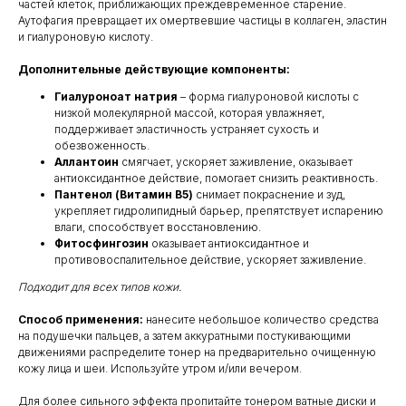
частей клеток, приближающих преждевременное старение.
Аутофагия превращает их омертвевшие частицы в коллаген, эластин
и гиалуроновую кислоту.
Дополнительные действующие компоненты:
Гиалуроноат натрия
– форма гиалуроновой кислоты с
низкой молекулярной массой, которая увлажняет,
поддерживает эластичность устраняет сухость и
обезвоженность.
Аллантоин
смягчает, ускоряет заживление, оказывает
антиоксидантное действие, помогает снизить реактивность.
Пантенол (Витамин B5)
снимает покраснение и зуд,
укрепляет гидролипидный барьер, препятствует испарению
влаги, способствует восстановлению.
Фитосфингозин
оказывает антиоксидантное и
противовоспалительное действие, ускоряет заживление.
Подходит для всех типов кожи.
Способ применения:
нанесите небольшое количество средства
на подушечки пальцев, а затем аккуратными постукивающими
движениями распределите тонер на предварительно очищенную
кожу лица и шеи. Используйте утром и/или вечером.
Для более сильного эффекта пропитайте тонером ватные диски и