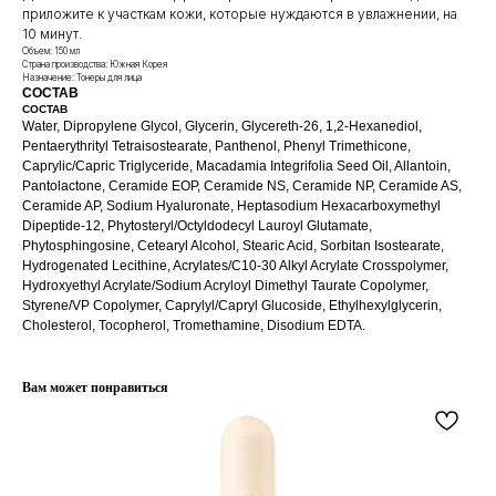
приложите к участкам кожи, которые нуждаются в увлажнении, на
10 минут.
Объем: 150 мл
Страна производства: Южная Корея
Назначение: Тонеры для лица
СОСТАВ
СОСТАВ
Water, Dipropylene Glycol, Glycerin, Glycereth-26, 1,2-Hexanediol,
Pentaerythrityl Tetraisostearate, Panthenol, Phenyl Trimethicone,
Caprylic/Capric Triglyceride, Macadamia Integrifolia Seed Oil, Allantoin,
Pantolactone, Ceramide EOP, Ceramide NS, Ceramide NP, Ceramide AS,
Ceramide AP, Sodium Hyaluronate, Heptasodium Hexacarboxymethyl
Dipeptide-12, Phytosteryl/Octyldodecyl Lauroyl Glutamate,
Phytosphingosine, Cetearyl Alcohol, Stearic Acid, Sorbitan Isostearate,
Hydrogenated Lecithine, Acrylates/C10-30 Alkyl Acrylate Crosspolymer,
КЛИЕНТАМ
ОБЩИЕ КОНТАКТЫ
Hydroxyethyl Acrylate/Sodium Acryloyl Dimethyl Taurate Copolymer,
Мы ВКонтакте
Styrene/VP Copolymer, Caprylyl/Capryl Glucoside, Ethylhexylglycerin,
Контакты
Cholesterol, Tocopherol, Tromethamine, Disodium EDTA.
Оплата и доставка
АДРЕСА
Политика обработки
г.Иваново
персональных данных
Вам может понравиться
Публичная оферта
– Проспект Ленина, дом 6
Бонусная программа
ТЕЛЕФОН