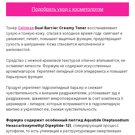
Подобрать уход с косметологом
Тонер
Celimax
Dual Barrier Creamy Toner
восстанавливает
сухую и тонкую кожу, спасая в холодное время года: смягчает и
увлажняет, питает, повышает защитные функции, предотвращает
сухость и шелушение. Кожа становится наполненной и
шелковистой.
Средство с нежной кремовой текстурой отлично впитывается, не
оставляет липкости. Формула не содержит искусственных
ароматизаторов. Укрепляет липидный слой эпидермиса и повышает
барьерные функции.
Продукт укрепляет гидролипидный барьер и снижает
чувствительность к внешним раздражителям, успокаивает зуд и
раздражение, заживляет микроповреждения за счёт комплекса 5
церамидов – липидов, которые встраиваются в гидролипидную
мантию и укрепляют её, снижая чувствительность.
Формула содержит особенный пептид Aquatide (Heptasodium
Hexacarboxymethyl Dipeptide-12)
, стимулирующий процесс
аутофагии, то есть утилизации и реструктуризации омертвевших