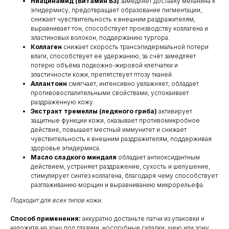
Ниацинамид (Витамин B3)
замедляет доставку меланина к
эпидермису, предотвращает образование пигментации,
снижает чувствительность к внешним раздражителям,
выравнивает тон, способствует производству коллагена и
эластиновых волокон, поддержанию тургора.
Коллаген
снижает скорость трансэпидермальной потери
влаги, способствует её удержанию, за счёт замедляет
потерю объёма подкожно-жировой клетчатки и
КЛИЕНТАМ
ОБЩИЕ КОНТАКТЫ
эластичности кожи, препятствует птозу тканей.
Мы ВКонтакте
Контакты
Аллантоин
смягчает, интенсивно увлажняет, обладает
Оплата и доставка
противовоспалительными свойствами, успокаивает
АДРЕСА
раздражённую кожу.
Политика обработки
г.Иваново
персональных данных
Экстракт тремеллы (ледяного гриба)
активирует
защитные функции кожи, оказывает противомикробное
Публичная оферта
– Проспект Ленина, дом 6
действие, повышает местный иммунитет и снижает
Бонусная программа
чувствительность к внешним раздражителям, поддерживая
здоровье эпидермиса.
Масло сладкого миндаля
обладает антиоксидантным
ТЕЛЕФОН
действием, устраняет раздражение, сухость и шелушение,
+7 961 246-28-88
стимулирует синтез коллагена, благодаря чему способствует
разглаживанию морщин и выравниванию микрорельефа.
mybeautybar@list.ru
Подходит для всех типов кожи.
Подписывайтесь
Способ применения:
аккуратно достаньте патчи из упаковки и
на нашу рассылку
наложите на зону под глазами, носогубные складки, шею или зону