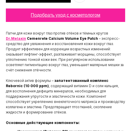
Подобрать уход с косметологом
Патчи для кожи вокруг глаз против отёков и тёмных кругов
Dr.Melaxin
Cemenrete Calcium Volume Eye Patch
– экспресс-
средство для увлажнения и восстановления кожи вокруг глаз.
Продукт эффективен для коррекции возрастных изменений:
оказывает лифтинг-эффект, разглаживает морщины, способствует
уплотнению тонкой кожи век. При регулярном использовании
осветляет пигментацию вокруг глаз, уменьшает малярные мешки за
счёт снижения отёчности.
Ключевой актив формулы –
запатентованный комплекс
Rebornic (10 000 ppm)
, содержащий витамин D и соли кальция,
для восполнения дефицита минералов, необходимых для
поддержания упругости и эластичности кожи. Компонент
способствует укреплению внеклеточного матрикса и производству
коллагена и эластина. Предотвращает птоз тканей, скопление
жидкости и формирование отёков.
Основные действующие компоненты: