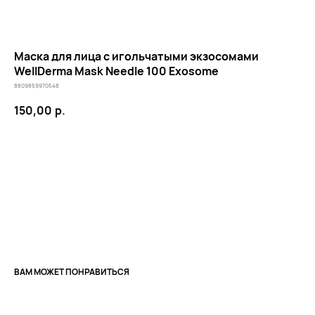
Маска для лица с игольчатыми экзосомами
WellDerma Mask Needle 100 Exosome
8809859970548
150,00
р.
В КОРЗИНУ
КЛИЕНТАМ
ОБЩИЕ КОНТАКТЫ
Мы ВКонтакте
Контакты
Оплата и доставка
АДРЕСА
Политика обработки
г.Иваново
персональных данных
ВАМ МОЖЕТ ПОНРАВИТЬСЯ
Публичная оферта
– Проспект Ленина, дом 6
Бонусная программа