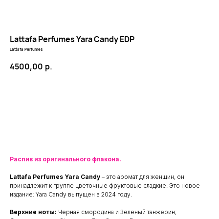
Lattafa Perfumes Yara Candy EDP
Lattafa Perfumes
4500,00
р.
В КОРЗИНУ
Распив из оригинального флакона.
Lattafa Perfumes Yara Candy
– это аромат для женщин, он
принадлежит к группе цветочные фруктовые сладкие. Это новое
издание: Yara Candy выпущен в 2024 году.
КЛИЕНТАМ
ОБЩИЕ КОНТАКТЫ
Мы ВКонтакте
Верхние ноты:
Черная смородина и Зеленый танжерин;
Контакты