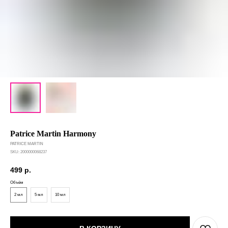
Patrice Martin Harmony
PATRICE MARTIN
SKU:
2000000068237
499
р.
Объём
2 мл
5 мл
10 мл