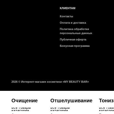
Бонусная программа
2026 © Интернет-магазин косметики «MY BEAUTY BAR»
Очищение
Отшелушивание
Тонизиров
Все товары
Все товары
Все товары
категории
категории
категории
Снятие макияжа
Энзимная пудра
Тонеры
Гидрофильные масла
Пилинги и скатки
Мисты
Пенки и гели
Скрабы для лица
Пэды
Мыло для лица
Очищающие маски