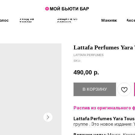
Уход за
Защита от
Макияж
Аксессуары
Аро
телом
солнца
Lattafa Perfumes Yara
LATTAFA PERFUMES
SKU:
490,00
р.
В КОРЗИНУ
Распив из оригинального 
Lattafa Perfumes Yara Tous
группе . Это новое издание: 
Верхние ноты:
Манго, Кокос