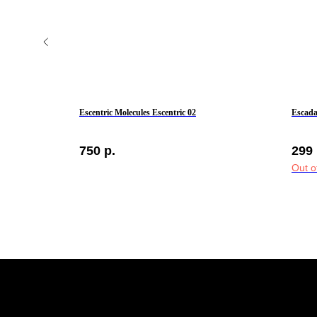
Escentric Molecules Escentric 02
Escada
750
р.
299
Out o
КЛИЕНТАМ
Контакты
Оплата и доставка
Политика обработки
персональных данных
Публичная оферта