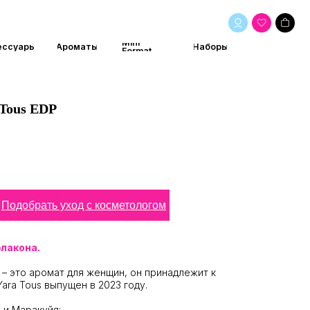
Mini
маты
Наборы
Format
 Tous EDP
Подобрать уход с косметологом
флакона.
– это аромат для женщин, он принадлежит к
Yara Tous выпущен в 2023 году.
 и Маракуйя;