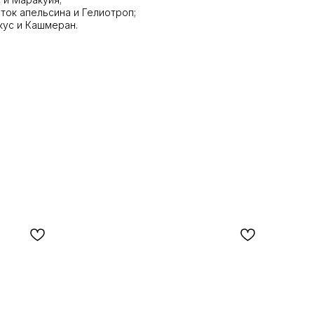
ток апельсина и Гелиотроп;
кус и Кашмеран.