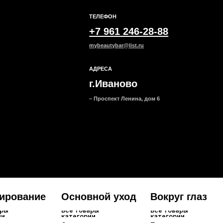
г.Иваново
– Проспект Ленина, дом 6
ание
Основной уход
Вокруг глаз
Маск
Все товары
Все товары
Все тов
категории
категории
категор
Сыворотки
Патчи для глаз
Тканевы
Кремы для кожи вокруг
Кремы и гели
Гидроге
глаз
Альгина
Локальн
Смывае
Ночные