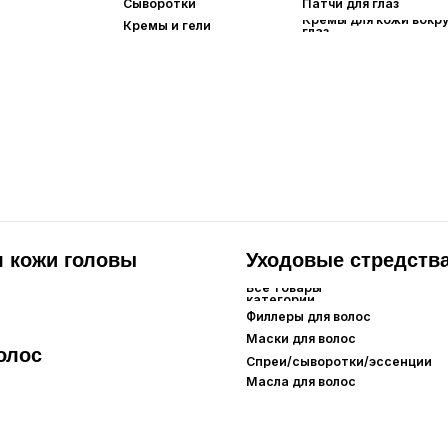
и головы
Уходовые стредства
Все товары
категории
Филлеры для волос
Маски для волос
Спреи/сыворотки/эссенции
Масла для волос
я рук
Для ног
Гигиена
товары
Все товары
Все товары
гории
категории
категории
а для рук
Крема для ног
Уход за зубами
Пилинг-носочки
Дезедоранты
Интимная гигиена