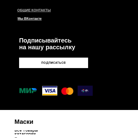
ПОДПИСАТЬСЯ
и
ары
ии
е
левые
нтные
ые
мые
Care
Маски для лица