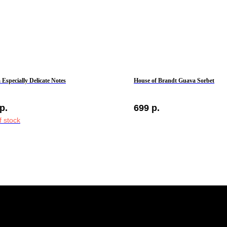
 Especially Delicate Notes
House of Brandt Guava Sorbet
р.
699
р.
f stock
ТЕЛЕФОН
ОБЩИЕ 
+7 961 246-28-88
Мы ВКон
mybeautybar@list.ru
Под
АДРЕСА
на н