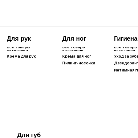
Для губ
Все товары
категории
Бальзамы/маски для губ
Карандаши для губ
Помады/тинты для губ
Care
Уход для
Аромасвечи