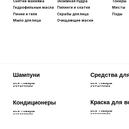
Шампуни
Средства для кож
Все товары
Все товары
категории
категории
Краска для волос
Кондиционеры
Все товары
Все товары
категории
категории
Очищение тела
Увлажнение тела
Дл
Все товары
Все товары
Все 
категории
категории
кате
Мыло для рук
Гели для тела
Крем
Пена для ванны
Кремы/лосьоны для тела
Гели для душа
Масла для тела
Скрабы для тела