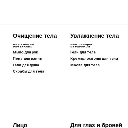
Лицо
Для глаз и бровей
Все товары
Все товары
категории
категории
Тональные
Сыворотки для
средства
ресниц
Основа под макияж
Тушь для ресниц
Карандаши для
BB-кремы
бровей
СС-кремы
DD-кремы
Кушоны
Пудры
Парфюм
Аромадиффузоры