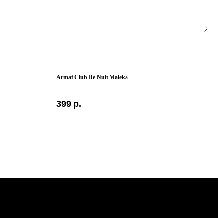
Armaf Club De Nuit Maleka
Raban
399
р.
750
КОНТАКТЫ
такте
писывайтесь
ашу рассылку