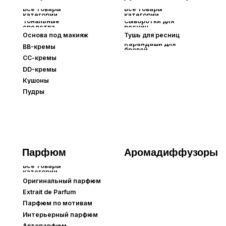
Все товары
категории
Оригинальный парфюм
Extrait de Parfum⁣⁣
Парфюм по мотивам
Интерьерный парфюм
Автопарфюм
Бытовая
Для тела
П
химия