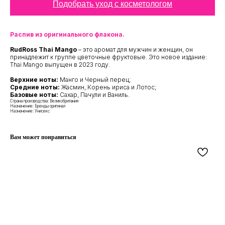
Подобрать уход с косметологом
Распив из оригинального флакона.
RudRoss Thai Mango
– это аромат для мужчин и женщин, он
принадлежит к группе цветочные фруктовые. Это новое издание:
Thai Mango выпущен в 2023 году.
Верхние ноты:
Манго и Черный перец;
Средние ноты:
Жасмин, Корень ириса и Лотос;
Базовые ноты:
Сахар, Пачули и Ваниль.
Страна производства: Великобритания
Назначение: Бренды оригинал
Назначение: Унисекс
Вам может понравиться