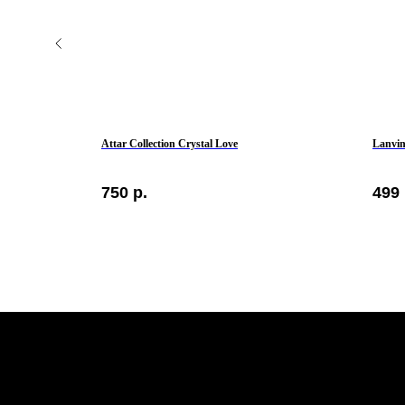
Attar Collection Crystal Love
Lanvi
750
р.
499
КЛИЕНТАМ
Контакты
Оплата и доставка
Политика обработки
персональных данных
Публичная оферта
Бонусная программа