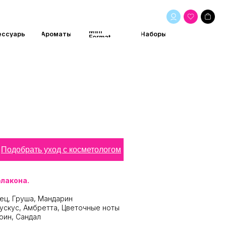
Mini
маты
Наборы
Format
Подобрать уход с косметологом
флакона.
ец, Груша, Мандарин
ускус, Амбретта, Цветочные ноты
оин, Сандал