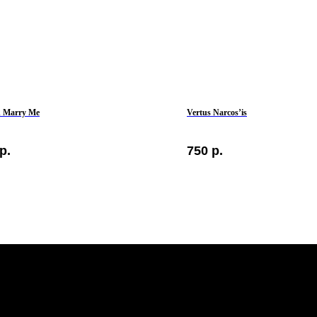
n Marry Me
Vertus Narcos’is
р.
750
р.
ТЕЛЕФОН
ОБЩИЕ 
+7 961 246-28-88
Мы ВКон
mybeautybar@list.ru
Под
АДРЕСА
на н
г.Иваново