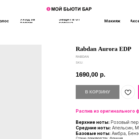
Уход за
Защита от
Макияж
Аксессуары
Аро
телом
солнца
Rabdan Aurora EDP
RABDAN
SKU:
1690,00
р.
В КОРЗИНУ
Распив из оригинального 
Верхние ноты:
Розовый пер
Средние ноты:
Апельсин, М
Базовые ноты:
Амбра, Бенз
Страна производства: Франция