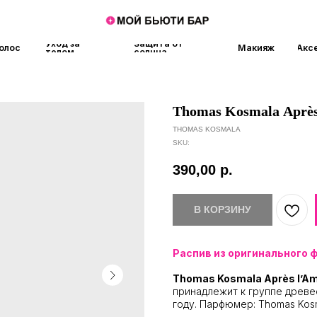
Уход за
Защита от
Макияж
Аксессуары
Аро
телом
солнца
Thomas Kosmala Aprè
THOMAS KOSMALA
SKU:
390,00
р.
В КОРЗИНУ
Распив из оригинального 
Thomas Kosmala Après l’A
принадлежит к группе древе
году. Парфюмер: Thomas Kosm