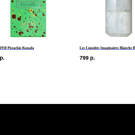
1950 Pistachio Kunafa
Les Liquides Imaginaires Blanche B
р.
799
р.
ТЕЛЕФОН
ОБЩИЕ 
+7 961 246-28-88
Мы ВКон
mybeautybar@list.ru
Под
АДРЕСА
на н
г.Иваново