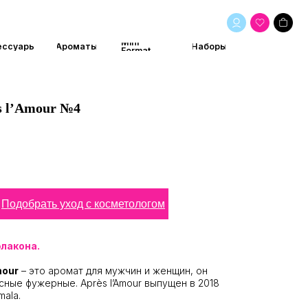
Mini
маты
Наборы
Format
s l’Amour №4
Подобрать уход с косметологом
флакона.
mour
– это аромат для мужчин и женщин, он
сные фужерные. Après l’Amour выпущен в 2018
ala.