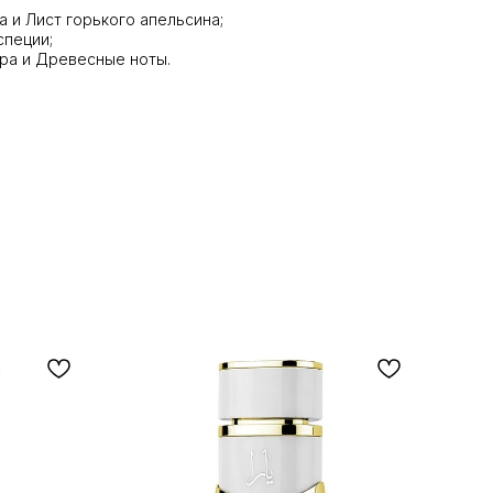
 и Лист горького апельсина;
пеции;
ра и Древесные ноты.