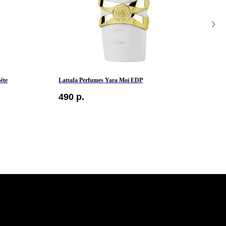
ête
Lattafa Perfumes Yara Moi EDP
Brune
490
р.
799
КОНТАКТЫ
такте
писывайтесь
ашу рассылку