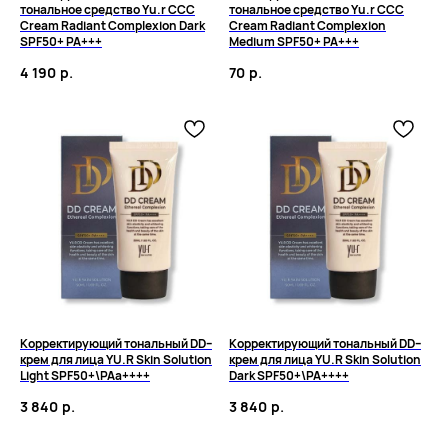
тональное средство Yu.r CCC
тональное средство Yu.r CCC
Cream Radiant Complexion Dark
Cream Radiant Complexion
SPF50+ PA+++
Medium SPF50+ PA+++
4 190
р.
70
р.
Корректирующий тональный DD–
Корректирующий тональный DD–
крем для лица YU.R Skin Solution
крем для лица YU.R Skin Solution
Light SPF50+\PAa++++
Dark SPF50+\PA++++
3 840
р.
3 840
р.