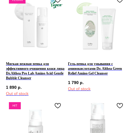
Мягкая нежная пенка для
Гель-пенка для умывания с
эффективного очищения кожи лица
аминокислотами Dr. Althea Green
Dr.Althea Pro Lab Amino Acid Gentle
Relief Amino Gel Cleanser
Bubble Cleanser
1 790
р.
1 890
р.
Out of stock
Out of stock
HIT