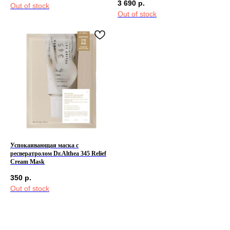
3 690
р.
Out of stock
Out of stock
Успокаивающая маска с
ресвератролом Dr.Althea 345 Relief
Cream Mask
350
р.
Out of stock