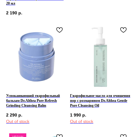
20 мл
2 190
р.
Успокаивающий гидрофильный
Гидрофильное масло для очищения
бальзам Dr.Althea Pore Refresh
пор с розмарином Dr.Althea Gentle
Grinding Cleansing Balm
Pore Cleansing Oil
2 290
р.
1 990
р.
Out of stock
Out of stock
VEGAN