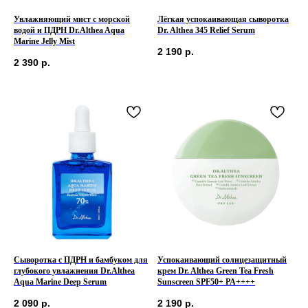
Увлажняющий мист с морской
Лёгкая успокаивающая сыворотка
водой и ПДРН Dr.Althea Aqua
Dr. Althea 345 Relief Serum
Marine Jelly Mist
2 190
р.
2 390
р.
Сыворотка с ПДРН и бамбуком для
Успокаивающий солнцезащитный
глубокого увлажнения Dr.Althea
крем Dr. Althea Green Tea Fresh
Aqua Marine Deep Serum
Sunscreen SPF50+ PA++++
2 090
р.
2 190
р.