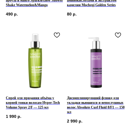
арбуза и манго Spark&Glow Shower
аминокислотами и экстрактом
Shake Watermelon&Mango
камелии Mocheqi Golden Series
490
р.
80
р.
Спрей для придания объёма у
Дисциплинирующий флюид для
корней тонки волосам Hyper-Tech
укладки вьющихся и непослушных
Volume Spray 2/F — 125 мл
волос Absolute Curl Fluid 8/F1 — 150
мл
1 990
р.
2 990
р.