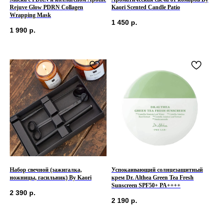
Rejuve Glow PDRN Collagen
Kaori Scented Candle Patio
Wrapping Mask
1 450
р.
1 990
р.
Набор свечной (зажигалка,
Успокаивающий солнцезащитный
ножницы, гасильник) By Kaori
крем Dr. Althea Green Tea Fresh
Sunscreen SPF50+ PA++++
2 390
р.
2 190
р.