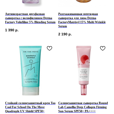
ПОДПИСАТЬСЯ
Антивозрастная двухфазная
Разглаживающая пептидная
сыворотка с волюфилином Derma
сыворотка для лица Derma
Factory Volufiline 5% Blending Serum
FactoryMatrixyl 15% Multi Wrinkle
Serum
1 390
р.
2 190
р.
2026 © Интернет-магазин косметики «MY BEAUTY BAR»
Стойкий солнцезащитный крем Too
Солнцезащитная сыворотка Round
Cool For School On The Move
Lab Camellia Deep Collagen Firming
Quadruple UV Shield SPF50+
Sun Serum SPF50+ PA++++