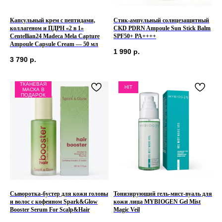
Капсульный крем с пептидами,
Стик-ампульный солнцезащитный
коллагеном и ПДРН «2 в 1»
CKD PDRN Ampoule Sun Stick Balm
Centellian24 Madeca Mela Capture
SPF50+ PA++++
Ampoule Capsule Cream — 50 мл
1 990
р.
3 790
р.
ТКАНЕВАЯ
HIT
МАСКА В
ПОДАРОК
Сыворотка-бустер для кожи головы
Тонизирующий гель-мист-вуаль для
и волос с кофеином Spark&Glow
кожи лица MYBIOGEN Gel Mist
Booster Serum For Scalp&Hair
Magic Veil