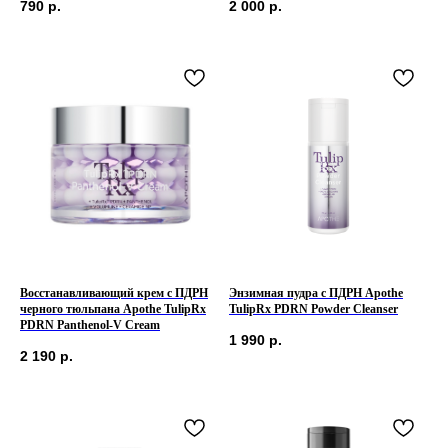
790
р.
2 000
р.
Восстанавливающий крем с ПДРН
Энзимная пудра c ПДРН Apothe
черного тюльпана Apothe TulipRx
TulipRx PDRN Powder Cleanser
PDRN Panthenol-V Cream
1 990
р.
2 190
р.