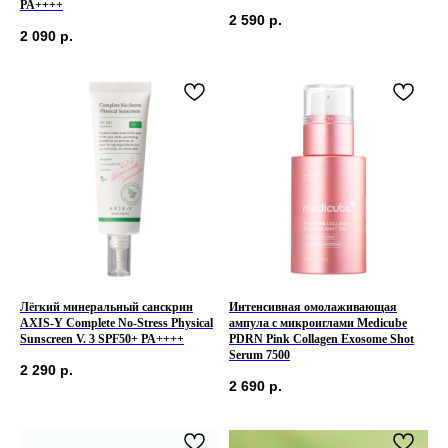
PA++++
2 590
р.
2 090
р.
Лёгкий минеральный санскрин
Интенсивная омолаживающая
AXIS-Y Complete No-Stress Physical
ампула с микроиглами Medicube
Sunscreen V. 3 SPF50+ PA++++
PDRN Pink Collagen Exosome Shot
Serum 7500
2 290
р.
2 690
р.