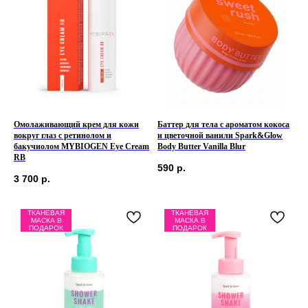
Омолаживающий крем для кожи
Баттер для тела с ароматом кокоса
вокруг глаз с ретинолом и
и цветочной ванили Spark&Glow
бакучиолом MYBIOGEN Eye Cream
Body Butter Vanilla Blur
RB
590
р.
3 700
р.
ТКАНЕВАЯ
ТКАНЕВАЯ
МАСКА В
МАСКА В
ПОДАРОК
ПОДАРОК