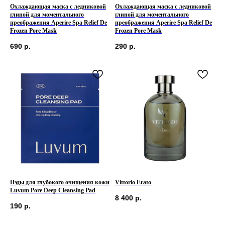
Охлаждающая маска с ледниковой
Охлаждающая маска с ледниковой
глиной для моментального
глиной для моментального
преображения Aperire Spa Relief De
преображения Aperire Spa Relief De
Frozen Pore Mask
Frozen Pore Mask
690
р.
290
р.
Пэды для глубокого очищения кожи
Vittorio Erato
Luvum Pore Deep Cleansing Pad
8 400
р.
190
р.