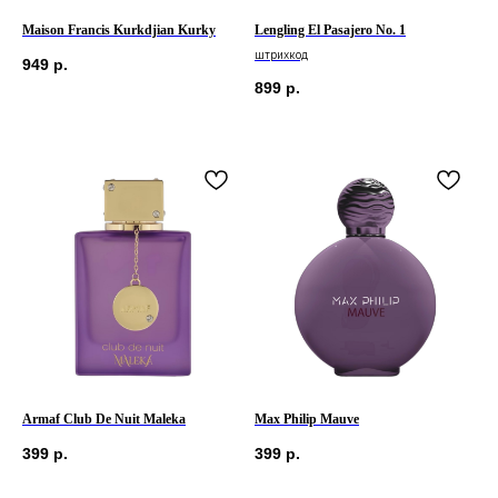
Maison Francis Kurkdjian Kurky
Lengling El Pasajero No. 1
штрихкод
949
р.
899
р.
Armaf Club De Nuit Maleka
Max Philip Mauve
399
р.
399
р.