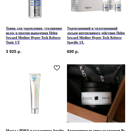
Тоник для укрепления, утолщения
Укрепляющий и уплотняющий
волос и против выпадения Helen
лосьон интенсивного действия Helen
Seward Mediter Hyper-Tech Reforce
Seward Mediter Hyper-Tech Reforce
Tonic 1/T
Specific 1/L
3 925
р.
690
р.
Маска с PDRN и коллагеном Apothe
Ароматическая свеча от комаров By