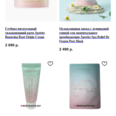
Глубоко питательный
Охлаждающая маска с ледниковой
увлажняющий крем Aperire
глиной для моментального
Bouncing Root Origin Cream
преображения Aperire Spa Relief De
Frozen Pore Mask
2 690
р.
2 490
р.