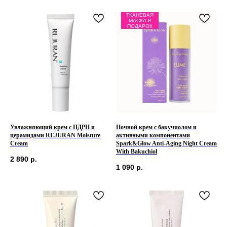
ТКАНЕВАЯ
МАСКА В
ПОДАРОК
Увлажняющий крем с ПДРН и
Ночной крем с бакучиолом и
церамидами REJURAN Moisture
активными компонентами
Cream
Spark&Glow Anti-Aging Night Cream
With Bakuchiol
2 890
р.
1 090
р.