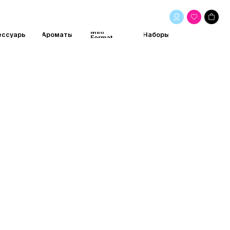
Mini
маты
Наборы
Format