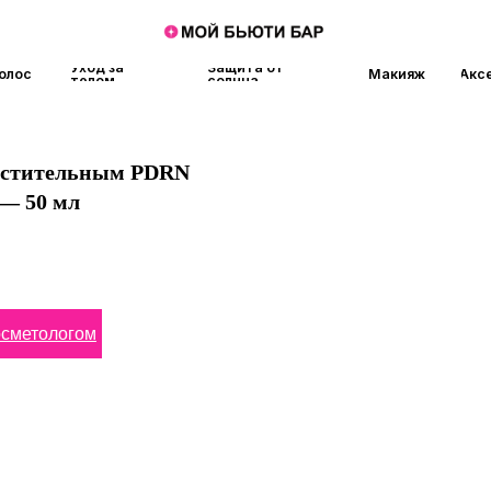
Уход за
Защита от
Макияж
Аксессуары
Аро
телом
солнца
растительным PDRN
 — 50 мл
осметологом