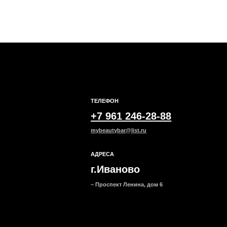
ТЕЛЕФОН
ОБЩИЕ 
+7 961 246-28-88
Мы ВКон
mybeautybar@list.ru
Под
АДРЕСА
на н
г.Иваново
– Проспект Ленина, дом 6