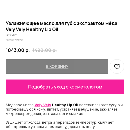
Увлажняющее масло для губ с экстрактом мёда
Vely Vely Healthy Lip Oil
VELY VELY
8809537120753
1043,00
р.
1490,00
р.
В КОРЗИНУ
Подобрать уход с косметологом
Медовое масло
Vely Vely
Healthy Lip Oil
восстанавливает сухую и
потрескавшуюся кожу: питает, устраняет шелушение, заживляет
микроповреждения, разглаживает и смягчает.
Защищает от холода, ветра и перепадов температур, смягчает
обветренные участки и помогает удерживать влагу.