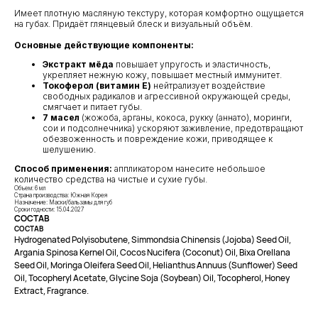
Имеет плотную масляную текстуру, которая комфортно ощущается
на губах. Придаёт глянцевый блеск и визуальный объём.
Основные действующие компоненты:
Экстракт мёда
повышает упругость и эластичность,
укрепляет нежную кожу, повышает местный иммунитет.
Токоферол (витамин Е)
нейтрализует воздействие
свободных радикалов и агрессивной окружающей среды,
смягчает и питает губы.
7 масел
(жожоба, арганы, кокоса, рукку (аннато), моринги,
сои и подсолнечника) ускоряют заживление, предотвращают
обезвоженность и повреждение кожи, приводящее к
КЛИЕНТАМ
ОБЩИЕ КОНТАКТЫ
шелушению.
Мы ВКонтакте
Контакты
Способ применения:
аппликатором нанесите небольшое
количество средства на чистые и сухие губы.
Оплата и доставка
Объем: 6 мл
АДРЕСА
Страна производства: Южная Корея
Политика обработки
Назначение: Маски/бальзамы для губ
г.Иваново
персональных данных
Сроки годности: 15.04.2027
СОСТАВ
Публичная оферта
– Проспект Ленина, дом 6
СОСТАВ
Hydrogenated Polyisobutene, Simmondsia Chinensis (Jojoba) Seed Oil,
Бонусная программа
Argania Spinosa Kernel Oil, Cocos Nucifera (Coconut) Oil, Bixa Orellana
Seed Oil, Moringa Oleifera Seed Oil, Helianthus Annuus (Sunflower) Seed
Oil, Tocopheryl Acetate, Glycine Soja (Soybean) Oil, Tocopherol, Honey
ТЕЛЕФОН
Extract, Fragrance.
+7 961 246-28-88
mybeautybar@list.ru