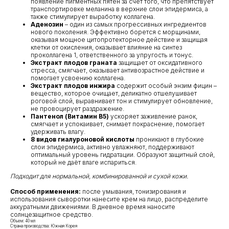
появление пигментных пятен за счёт того, что препятствует
транспортировке меланина в верхние слои эпидермиса, а
также стимулирует выработку коллагена.
Аденозин
– один из самых прогрессивных ингредиентов
нового поколения. Эффективно борется с морщинами,
оказывая мощное цитопротекторное действие и защищая
клетки от окисления, оказывает влияние на синтез
проколлагена 1, ответственного за упругость и тонус.
Экстракт плодов граната
защищает от оксидативного
стресса, смягчает, оказывает антивозрастное действие и
помогает усвоению коллагена.
Экстракт плодов инжира
содержит особый энзим фицин –
вещество, которое очищает, деликатно отшелушивает
роговой слой, выравнивает тон и стимулирует обновление,
не провоцирует раздражение.
Пантенол (Витамин B5)
ускоряет заживление ранок,
смягчает и успокаивает, снимает покраснение, помогает
удерживать влагу.
8 видов гиалуроновой кислоты
проникают в глубокие
слои эпидермиса, активно увлажняют, поддерживают
оптимальный уровень гидратации. Образуют защитный слой,
который не даёт влаге испариться.
КЛИЕНТАМ
ОБЩИЕ КОНТАКТЫ
Подходит для нормальной, комбинированной и сухой кожи.
Мы ВКонтакте
Контакты
Способ применения:
после умывания, тонизирования и
использования сыворотки нанесите крем на лицо, распределите
Оплата и доставка
аккуратными движениями. В дневное время наносите
АДРЕСА
Политика обработки
солнцезащитное средство.
г.Иваново
персональных данных
Объем: 40 мл
Страна производства: Южная Корея