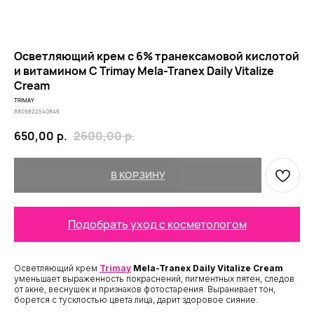
Осветляющий крем с 6% транексамовой кислотой
и витамином С Trimay Mela-Tranex Daily Vitalize
Cream
TRIMAY
8809822540846
650,00
р.
2600,00
р.
В КОРЗИНУ
Подобрать уход с косметологом
Осветляющий крем
Trimay
Mela-Tranex Daily Vitalize Cream
уменьшает выраженность покраснений, пигментных пятен, следов
от акне, веснушек и признаков фотостарения. Выранивает тон,
борется с тусклостью цвета лица, дарит здоровое сияние.