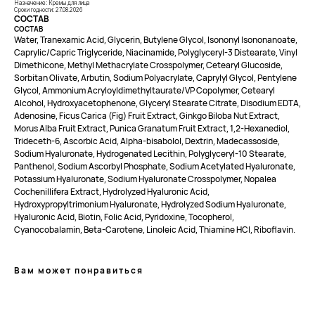
Публичная оферта
– Проспект Ленина, дом 6
Назначение: Кремы для лица
Сроки годности: 27.08.2026
Бонусная программа
СОСТАВ
СОСТАВ
Water, Tranexamic Acid, Glycerin, Butylene Glycol, Isononyl Isononanoate,
Caprylic/Capric Triglyceride, Niacinamide, Polyglyceryl-3 Distearate, Vinyl
ТЕЛЕФОН
Dimethicone, Methyl Methacrylate Crosspolymer, Cetearyl Glucoside,
+7 961 246-28-88
Sorbitan Olivate, Arbutin, Sodium Polyacrylate, Caprylyl Glycol, Pentylene
Glycol, Ammonium Acryloyldimethyltaurate/VP Copolymer, Cetearyl
mybeautybar@list.ru
Alcohol, Hydroxyacetophenone, Glyceryl Stearate Citrate, Disodium EDTA,
Adenosine, Ficus Carica (Fig) Fruit Extract, Ginkgo Biloba Nut Extract,
Morus Alba Fruit Extract, Punica Granatum Fruit Extract, 1,2-Hexanediol,
Подписывайтесь
на нашу рассылку
Trideceth-6, Ascorbic Acid, Alpha-bisabolol, Dextrin, Madecassoside,
Sodium Hyaluronate, Hydrogenated Lecithin, Polyglyceryl-10 Stearate,
Panthenol, Sodium Ascorbyl Phosphate, Sodium Acetylated Hyaluronate,
ПОДПИСАТЬСЯ
Potassium Hyaluronate, Sodium Hyaluronate Crosspolymer, Nopalea
Cochenillifera Extract, Hydrolyzed Hyaluronic Acid,
Hydroxypropyltrimonium Hyaluronate, Hydrolyzed Sodium Hyaluronate,
Hyaluronic Acid, Biotin, Folic Acid, Pyridoxine, Tocopherol,
Cyanocobalamin, Beta-Carotene, Linoleic Acid, Thiamine HCl, Riboflavin.
2026 © Интернет-магазин косметики «MY BEAUTY BAR»
Вам может понравиться