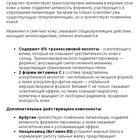
Средство препятствует транспортировке меланина в верхние слои
кожи, а также подавляет активность фермента, участвующего в
образовании пигментации: так крем не только осветляет уже
существующую гиперпигментацию, но и препятствует появлению
новой.
Увлажняет и смягчает кожу, оказывает общеукреплящее действие,
насыщает антиоксидантами, отлично впитывается.
Содержит 6% транексамовой кислоты
– осветляющего
актива, который не повышает чувствительность кожи к
солнцу. Транексамовая кислота подавляет тирозиназу —
фермент, запускающий синтез пигмента меланина,
предотвращая образование пигментных пятен.
2 формы витамина C
в составе представлены
аскорбиновой кислотой – нестабильной, но мощной формой,
а также аскорбил фосфатом нария — стабильной
жирорастворимой формой. Витамин C не только оказывает
осветляющий эффект, но также повышает выработку
коллагена и защищает от свободных радикалов, продлевая
молодость кожи.
Дополнительные действующиек компоненты:
Арбутин
препятствует появлению пигментации, подавляя
активность фермента тирозиназы, а также оказывает
антисептический и успокаивающий эффект.
Ниацинамид (Витамин B3)
устраняет жирный блеск и
нормализует работу сальных желёз, предотвращает