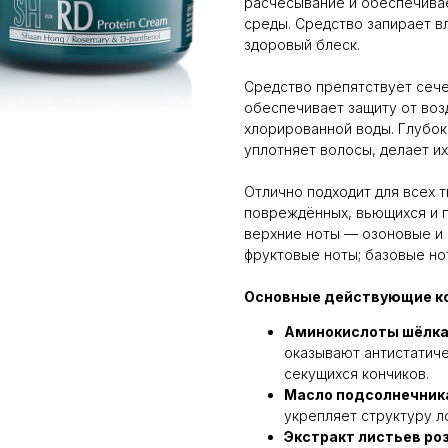
расчёсывание и обеспечива
среды. Средство запирает вл
здоровый блеск.
Средство препятствует сече
обеспечивает защиту от воз
хлорированной воды. Глубоко
уплотняет волосы, делает и
Отлично подходит для всех т
повреждённых, вьющихся и 
верхние ноты — озоновые и н
фруктовые ноты; базовые нот
Основные действующие к
Аминокислоты шёлк
оказывают антистатич
секущихся кончиков.
Масло подсолнечник
укрепляет структуру л
Экстракт листьев ро