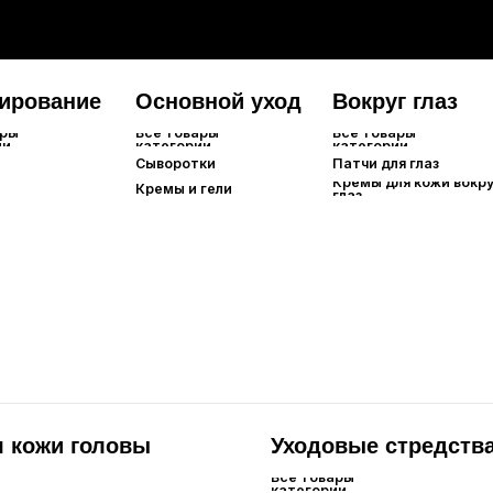
и головы
Уходовые стредства
Все товары
категории
Филлеры для волос
Маски для волос
Спреи/сыворотки/эссенции
Масла для волос
я рук
Для ног
Гигиена
товары
Все товары
Все товары
гории
категории
категории