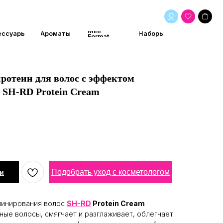
Mini
маты
Наборы
Format
отеин для волос с эффектом
 SH-RD Protein Cream
Подобрать уход с косметологом
и
минирования волос
SH-RD
Protein Cream
ые волосы, смягчает и разглаживает, облегчает