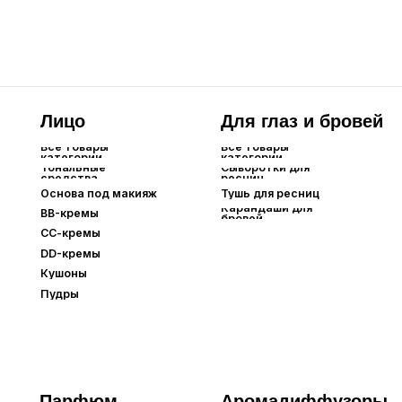
Парфюм
Аромадиффузоры
Все товары
категории
Оригинальный парфюм
Extrait de Parfum⁣⁣
Парфюм по мотивам
Интерьерный парфюм
Автопарфюм
Бытовая
Для тела
П
химия