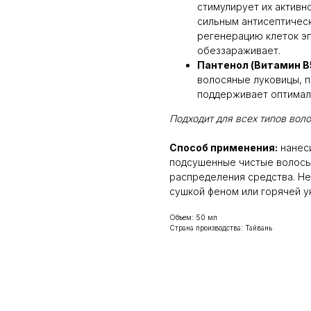
стимулирует их активн
сильным антисептичес
регенерацию клеток э
обеззараживает.
Пантенол (Витамин B
волосяные луковицы, п
поддерживает оптимал
Подходит для всех типов воло
Способ применения:
нанес
подсушенные чистые волосы
распределения средства. Не
сушкой феном или горячей у
Объем: 50 мл
Страна производства: Тайвань