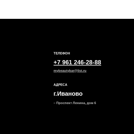
mybeautybar@list.ru
Под
АДРЕСА
на н
г.Иваново
– Проспект Ленина, дом 6
ание
Основной уход
Вокруг глаз
Маск
Все товары
Все товары
Все тов
категории
категории
категор
Сыворотки
Патчи для глаз
Тканевы
Кремы для кожи вокруг
Кремы и гели
Гидроге
глаз
Альгина
Локальн
Смывае
Ночные