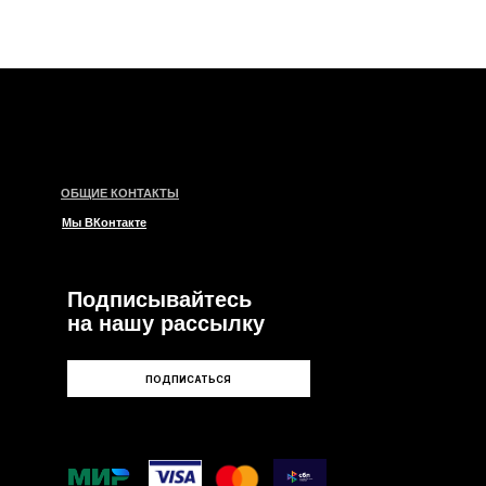
писывайтесь
ашу рассылку
ПОДПИСАТЬСЯ
и
ары
ии
е
левые
нтные
ые
мые