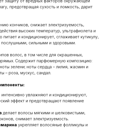
ет защиту от вредных факторов окружающей
агу, предотвращая сухость и ломкость, дарит
нию кончиков, снижает электризуемость,
действия высоких температур, ультрафиолета и
 питает и кондиционирует, сглаживает кутикулу,
х послушными, сильными и здоровыми.
ипов волос, в том числе для окрашенных,
прямых. Содержит парфюмерную композицию:
оты зелени; ноты сердца – лилия, жасмин и
ы – роза, мускус, сандал.
омпоненты:
а
интенсивно увлажняют и кондиционируют,
еский эффект и предотвращают появление
а
делает волосы мягкими и шелковистыми,
оконов, снимает электризуемость.
змарина
укрепляет волосяные фолликулы и