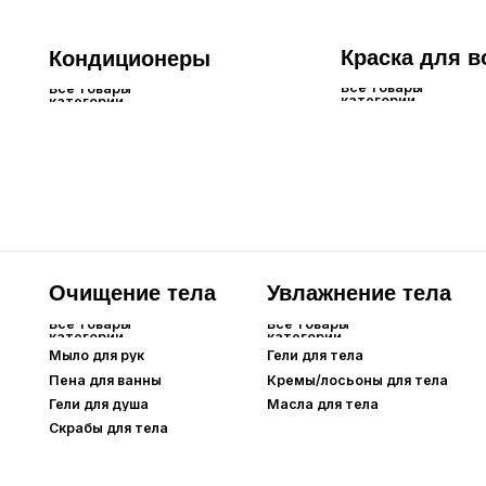
Мыло для рук
Гели для тела
Крем
Пена для ванны
Кремы/лосьоны для тела
Гели для душа
Масла для тела
Скрабы для тела
Лицо
Для глаз и бровей
Все товары
Все товары
категории
категории
Тональные
Сыворотки для
средства
ресниц
Основа под макияж
Тушь для ресниц
Карандаши для
BB-кремы
бровей
СС-кремы
DD-кремы
Кушоны
Пудры