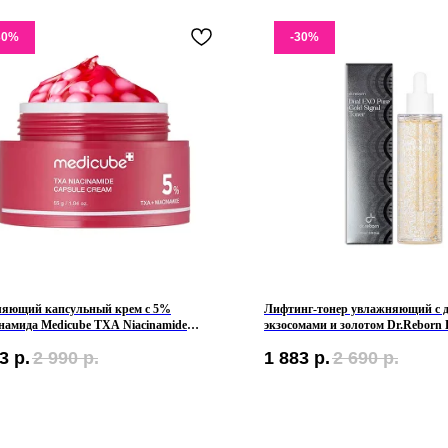
30%
-30%
ляющий капсульный крем с 5%
Лифтинг-тонер увлажняющий с 
намида Medicube TXA Niacinamide
экзосомами и золотом Dr.Reborn 
le Cream
Gold Signal Toner
3
р.
2 990
р.
1 883
р.
2 690
р.
ТЕЛЕФОН
ОБЩИЕ 
+7 961 246-28-88
Мы ВКон