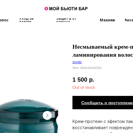
Уход за
Защита от
Макияж
Аксессуары
Аро
телом
солнца
Несмываемый крем-пр
ламинирования волос
SH-RD
SKU:
652418102281
1 500
р.
Out of stock
Сообщить о поступлени
Крем-протеин с эфектом ла
восстанавливает повреждённ