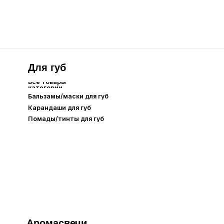
Аромасвечи
одарочная упаковка