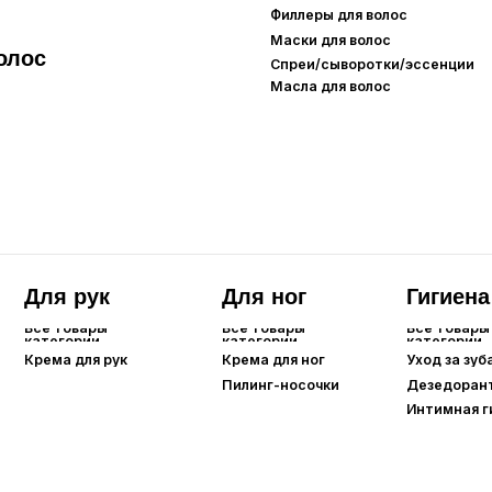
а для рук
Крема для ног
Уход за зубами
Пилинг-носочки
Дезедоранты
Интимная гигиена
Для губ
Все товары
категории
Бальзамы/маски для губ
Карандаши для губ
Помады/тинты для губ
Care
Уход для