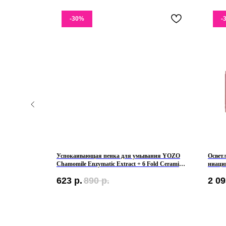
-30%
-
б Parisa
Успокаивающая пенка для умывания YOZO
Освет
il
Chamomile Enzymatic Extract + 6 Fold Ceramide
ниаци
Facial Cleanser
Capsu
623
р.
890
р.
2 09
КЛИЕНТАМ
Контакты