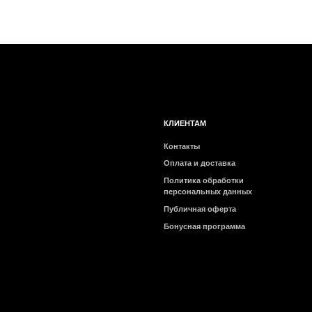
Оплата и доставка
Политика обработки
персональных данных
Публичная оферта
Бонусная программа
2026 © Интернет-магазин косметики «MY BEAUTY BAR»
Очищение
Отшелушивание
Тонизиров
Все товары
Все товары
Все товары
категории
категории
категории
Снятие макияжа
Энзимная пудра
Тонеры
Гидрофильные масла
Пилинги и скатки
Мисты
Пенки и гели
Скрабы для лица
Пэды
Мыло для лица
Очищающие маски