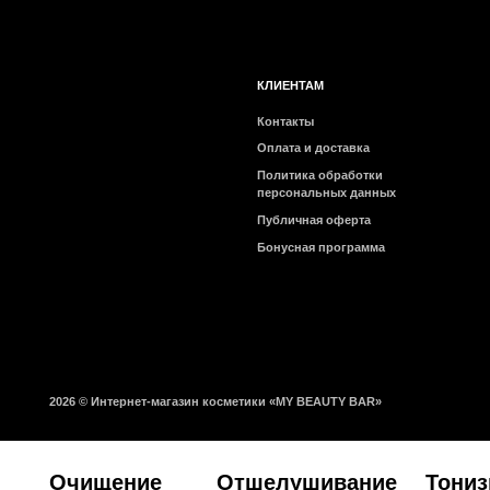
персональных данных
Публичная оферта
Бонусная программа
2026 © Интернет-магазин косметики «MY BEAUTY BAR»
Очищение
Отшелушивание
Тонизиров
Все товары
Все товары
Все товары
категории
категории
категории
Снятие макияжа
Энзимная пудра
Тонеры
Гидрофильные масла
Пилинги и скатки
Мисты
Пенки и гели
Скрабы для лица
Пэды
Мыло для лица
Очищающие маски