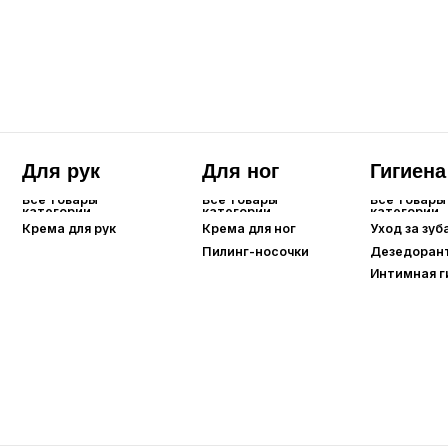
Интимная гигиена
Для губ
Все товары
категории
Бальзамы/маски для губ
Карандаши для губ
Помады/тинты для губ
Care
Уход для