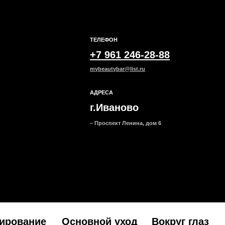
Под
АДРЕСА
на н
г.Иваново
– Проспект Ленина, дом 6
ание
Основной уход
Вокруг глаз
Маск
Все товары
Все товары
Все тов
категории
категории
категор
Сыворотки
Патчи для глаз
Тканевы
Кремы для кожи вокруг
Кремы и гели
Гидроге
глаз
Альгина
Локальн
Смывае
Ночные