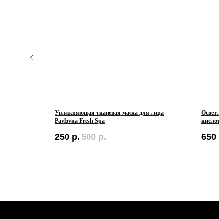
ia Yeast +
Увлажняющая тканевая маска для лица
Освет
oist Facial
Pavlovna Fresh Spa
кислот
Daily 
250
р.
500
р.
650
КЛИЕНТАМ
Контакты
Оплата и доставка
Политика обработки