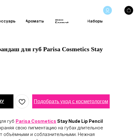
Mini
маты
Наборы
Format
ндаш для губ Parisa Cosmetics Stay
Подобрать уход с косметологом
НУ
для губ
Parisa Cosmetics
Stay Nude Lip Pencil
охраняя свою пигментацию на губах длительное
ут объёмными и соблазнительными. Нежная