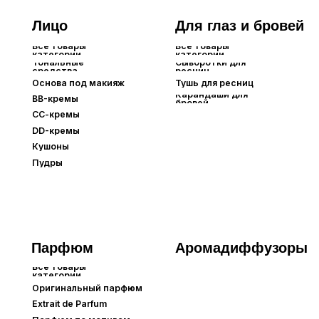
Парфюм
Аромадиффузоры
Все товары
категории
Оригинальный парфюм
Extrait de Parfum⁣⁣
Парфюм по мотивам
Интерьерный парфюм
Автопарфюм
Бытовая
Для тела
П
химия