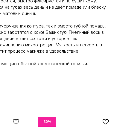
осится, быстро фиксируется и не сушит кожу.
 на губах весь день и не даёт помаде или блеску
й матовый финиш.
очерчивания контура, так и вместо губной помады.
о заботятся о коже Ваших губ! Пчелиный воск в
щение в клетках кожи и ускоряет их
аживлению микротрещин. Мягкость и лёгкость в
тит процесс макияжа в удовольствие.
помощью обычной косметической точилки.
-30%