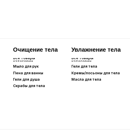
Гели для душа
Масла для тела
Скрабы для тела
Лицо
Для глаз и бровей
Все товары
Все товары
категории
категории
Тональные
Сыворотки для
средства
ресниц
Основа под макияж
Тушь для ресниц
Карандаши для
BB-кремы
бровей
СС-кремы
DD-кремы
Кушоны
Пудры