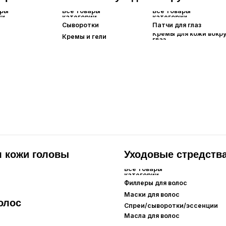
и головы
Уходовые стредства
Все товары
категории
Филлеры для волос
Маски для волос
Спреи/сыворотки/эссенции
Масла для волос
я рук
Для ног
Гигиена
товары
Все товары
Все товары
гории
категории
категории
а для рук
Крема для ног
Уход за зубами
Пилинг-носочки
Дезедоранты