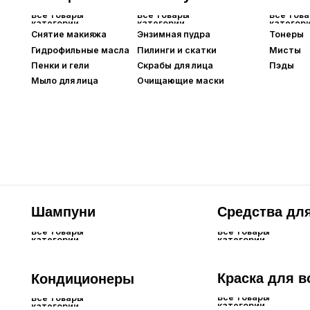
Шампуни
Средства для кож
Все товары
Все товары
категории
категории
Краска для волос
Кондиционеры
Все товары
Все товары
категории
категории
Очищение тела
Увлажнение тела
Дл
Все товары
Все товары
Все 
категории
категории
кате
Мыло для рук
Гели для тела
Крем
Пена для ванны
Кремы/лосьоны для тела