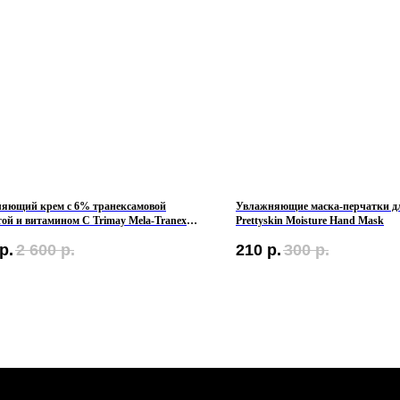
ляющий крем с 6% транексамовой
Увлажняющие маска-перчатки д
ой и витамином С Trimay Mela-Tranex
Prettyskin Moisture Hand Mask
Vitalize Cream
р.
2 600
р.
210
р.
300
р.
ТЕЛЕФОН
ОБЩИЕ 
+7 961 246-28-88
Мы ВКон
mybeautybar@list.ru