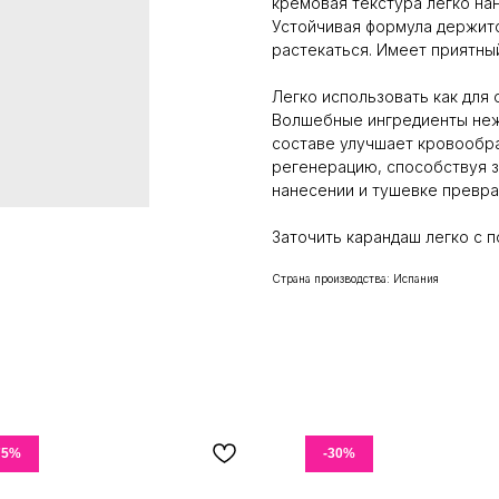
кремовая текстура легко нан
Устойчивая формула держится
растекаться. Имеет приятны
Легко использовать как для 
Волшебные ингредиенты нежн
составе улучшает кровообра
регенерацию, способствуя з
нанесении и тушевке превра
Заточить карандаш легко с 
Страна производства: Испания
75%
-30%