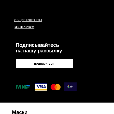
писывайтесь
ашу рассылку
ПОДПИСАТЬСЯ
и
ары
ии
е
левые
нтные
ые
мые
Care