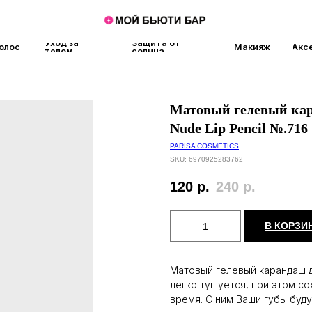
Уход за
Защита от
Макияж
Аксессуары
Аро
телом
солнца
Матовый гелевый кара
Nude Lip Pencil №.716
PARISA COSMETICS
SKU:
6970925283762
120
р.
240
р.
В КОРЗИ
Матовый гелевый карандаш 
легко тушуется, при этом с
время. С ним Ваши губы буд