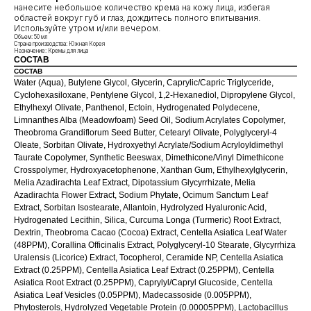
нанесите небольшое количество крема на кожу лица, избегая
областей вокруг губ и глаз, дождитесь полного впитывания.
Используйте утром и/или вечером.
Объем: 50 мл
Страна производства: Южная Корея
Назначение: Кремы для лица
СОСТАВ
СОСТАВ
Water (Aqua), Butylene Glycol, Glycerin, Caprylic/Capric Triglyceride,
Cyclohexasiloxane, Pentylene Glycol, 1,2-Hexanediol, Dipropylene Glycol,
Ethylhexyl Olivate, Panthenol, Ectoin, Hydrogenated Polydecene,
Limnanthes Alba (Meadowfoam) Seed Oil, Sodium Acrylates Copolymer,
Theobroma Grandiflorum Seed Butter, Cetearyl Olivate, Polyglyceryl-4
Oleate, Sorbitan Olivate, Hydroxyethyl Acrylate/Sodium Acryloyldimethyl
Taurate Copolymer, Synthetic Beeswax, Dimethicone/Vinyl Dimethicone
Crosspolymer, Hydroxyacetophenone, Xanthan Gum, Ethylhexylglycerin,
Melia Azadirachta Leaf Extract, Dipotassium Glycyrrhizate, Melia
КЛИЕНТАМ
ОБЩИЕ КОНТАКТЫ
Azadirachta Flower Extract, Sodium Phytate, Ocimum Sanctum Leaf
Мы ВКонтакте
Extract, Sorbitan Isostearate, Allantoin, Hydrolyzed Hyaluronic Acid,
Контакты
Hydrogenated Lecithin, Silica, Curcuma Longa (Turmeric) Root Extract,
Оплата и доставка
АДРЕСА
Dextrin, Theobroma Cacao (Cocoa) Extract, Centella Asiatica Leaf Water
Политика обработки
(48PPM), Corallina Officinalis Extract, Polyglyceryl-10 Stearate, Glycyrrhiza
г.Иваново
персональных данных
Uralensis (Licorice) Extract, Tocopherol, Ceramide NP, Centella Asiatica
Публичная оферта
– Проспект Ленина, дом 6
Extract (0.25PPM), Centella Asiatica Leaf Extract (0.25PPM), Centella
Бонусная программа
Asiatica Root Extract (0.25PPM), Caprylyl/Capryl Glucoside, Centella
Asiatica Leaf Vesicles (0.05PPM), Madecassoside (0.005PPM),
Phytosterols, Hydrolyzed Vegetable Protein (0.00005PPM), Lactobacillus