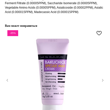
ТЕЛЕФОН
Ferment Filtrate (0.00005PPM), Saccharide Isomerate (0.00005PPM),
Vegetable Amino Acids (0.00005PPM), Asiaticoside (0.00002PPM), Asiatic
+7 961 246-28-88
Acid (0.000015PPM), Madecassic Acid (0.000015PPM).
mybeautybar@list.ru
Вам может понравиться
Подписывайтесь
на нашу рассылку
-35%
ПОДПИСАТЬСЯ
2026 © Интернет-магазин косметики «MY BEAUTY BAR»