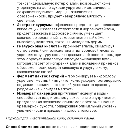
трансэпидермальную потерю влаги, возвращают коже
утерянную на фоне сухости упругость и эластичность,
сокращает видимость морщин, защищает от
обезвоженности, придаёт невероятную мягкость и
свечение.
Экстракт куркумы
эффективно предотвращает появление
пигментации, избавляет от тусклости и неровностей тона,
придаёт свежесть и здоровое сияние, уменьшает
количество воспалений, ускоряет клеточный обмен и
выработку коллагена, сохраняя молодость дермы.
Гиалуроновая кислота
– проникает вглубь, стимулируя
естественный синтез коллагена и гиалуроновой кислоты,
укрепляя структуру кожи и выравнивая её поверхность, при
этом образует невесомую влагоудерживающую вуаль,
которая спасает от испарения влаги и появления признаков
обезвоженности, создаёт сияющую и упругую кожу,
наполненную влагой.
Фермент лактобактерий
– гармонизирует микрофлору,
укрепляет местный иммунитет кожи, ускоряет регенерацию,
подавляет развитие воспалений, успокаивает красноту,
раздражение и придает мягкость.
Изомерат сахаридов
притягивает молекулы воды и
способствует их длительному сохранению внутри клеток,
предотвращая появление симптомов обезвоженности и
чрезмерной сухости, поддерживая оптимальный уровень
увлажнённости и придавая гладкость текстуре.
Подходит для чувствительной кожи, склонной к акне.
Способ применения:
после очищения и тонизирования кожи