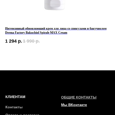
Интенсивный обновляющий крем для лица со спикулами и бакучиолом
Ноч
Derma Factory Bakuchiol Spicule MAX Cream
Sle
1 294
р.
1 990
р.
1 