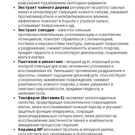
разрушения под влиянием свободных радикалов.
Экстракт чайного дерева
регулирует на работу сальных
желез и контролирует секрецию кожного себума, оказывает
противомикробное и антибактериальное влияние,
эффективно помогает в борьбе с угревой сыпью,
успокаивает покраснения и зуд.
Экстракт солодки
– известен сильным
противовоспалительным, успокаивающим и осветляюим
потенциалом, помогает справляться с пигментацией,
постакне и неровностями текстуры, уменьшает покраснение
и раздражение, снижает реактивность кожного покрова,
придаёт гладкость и способствует длительному сохранению
влаги в клетках.
Пантенол и аллантоин
– мощный дуэт, играющий роль
«скорой помощи» для кожи, мгновенно успокаивая и
восстанавливая её. Уменьшают проявление раздражения и
красноты, снимают ощущение дискомфорта, способствуют
ускоренному заживлению повреждений, снижают
реактивность кожного покрова, а также увлажняют и
смягчают шероховатости, придавая гладкость и
шелковистость.
Токоферол (Витамин E)
проявляет антиоксидантные
свойства, предотвращая окислительное повреждение
клеток, также восстанавливает кожный барьер и улучшает
защитные функции эпидермиса, сокращая
трансэпидермальную потерю влаги, также работает на
восстановление эластичности тканей и комплексное
замедление процессов старения.
Керамид NP
заполняют пробелы в липидной мантии,
способствуя его укреплению и предотвращая