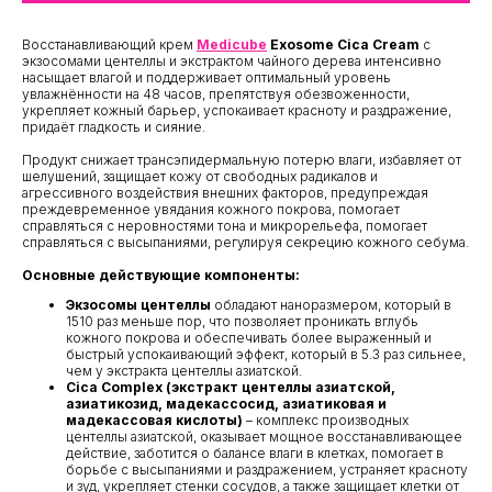
Восстанавливающий крем
Medicube
Exosome Cica Cream
с
экзосомами центеллы и экстрактом чайного дерева интенсивно
насыщает влагой и поддерживает оптимальный уровень
увлажнённости на 48 часов, препятствуя обезвоженности,
укрепляет кожный барьер, успокаивает красноту и раздражение,
придаёт гладкость и сияние.
Продукт снижает трансэпидермальную потерю влаги, избавляет от
шелушений, защищает кожу от свободных радикалов и
агрессивного воздействия внешних факторов, предупреждая
преждевременное увядания кожного покрова, помогает
справляться с неровностями тона и микрорельефа, помогает
справляться с высыпаниями, регулируя секрецию кожного себума.
Основные действующие компоненты:
Экзосомы центеллы
обладают наноразмером, который в
1510 раз меньше пор, что позволяет проникать вглубь
кожного покрова и обеспечивать более выраженный и
быстрый успокаивающий эффект, который в 5.3 раз сильнее,
чем у экстракта центеллы азиатской.
Cica Complex (экстракт центеллы азиатской,
азиатикозид, мадекассосид, азиатиковая и
мадекассовая кислоты)
– комплекс производных
центеллы азиатской, оказывает мощное восстанавливающее
действие, заботится о балансе влаги в клетках, помогает в
борьбе с высыпаниями и раздражением, устраняет красноту
и зуд, укрепляет стенки сосудов, а также защищает клетки от