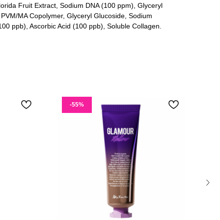
orida Fruit Extract, Sodium DNA (100 ppm), Glyceryl
r, PVM/MA Copolymer, Glyceryl Glucoside, Sodium
0 ppb), Ascorbic Acid (100 ppb), Soluble Collagen.
-55%