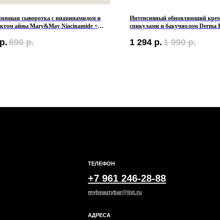
ляющая сыворотка с ниацинамидом и
Интенсивный обновляющий крем 
актом айвы Mary&May Niacinamide +
спикулами и бакучиолом Derma F
meles Sinensis Serum
Bakuchiol Spicule MAX Cream
р.
690
р.
1 294
р.
1 990
р.
ТЕЛЕФОН
ОБЩИЕ 
+7 961 246-28-88
Мы ВКон
mybeautybar@list.ru
Под
АДРЕСА
на н
г.Иваново
– Проспект Ленина, дом 6