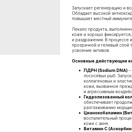
Запускает регенерацию и во
Обладает высокой антиоксид
повышает местный иммуните
Лекало продукта, выполненн
коже и хорошо фиксируется,
и раздражения. В процессе 
прозрачной и гелевый слой 
усвоение активов.
Основные действующие к
ПДРН (Sodium DNA)
–
лососёвых рыб. Запуск
коллагеновых и эласти
кожи, вызванное преж
и агрессивным воздейс
Гидролизованный ко
обеспечивает продолж
разглаживанию морщин
Цианокобаламин (Вит
воспалительный процес
кожи с акне.
Витамин C (Аскорбин