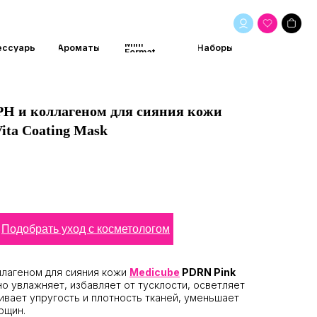
Mini
маты
Наборы
Format
РН и коллагеном для сияния кожи
ita Coating Mask
Подобрать уход с косметологом
ллагеном для сияния кожи
Medicube
PDRN Pink
о увлажняет, избавляет от тусклости, осветляет
ивает упругость и плотность тканей, уменьшает
рщин.