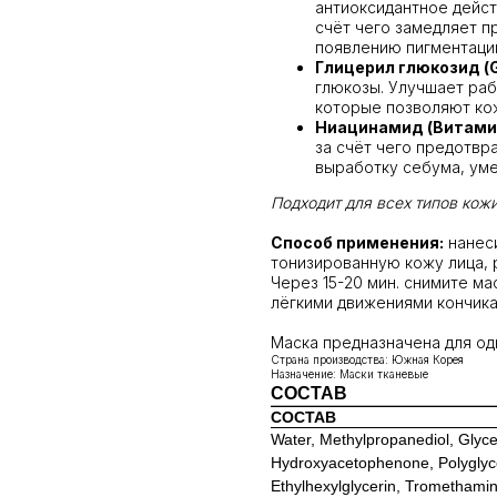
антиоксидантное дейст
счёт чего замедляет п
появлению пигментации
Глицерил глюкозид (G
глюкозы. Улучшает раб
которые позволяют кож
Ниацинамид (Витами
за счёт чего предотвр
выработку себума, ум
Подходит для всех типов кожи
Способ применения:
нанеси
тонизированную кожу лица, 
Через 15-20 мин. снимите м
лёгкими движениями кончика
Маска предназначена для од
Страна производства: Южная Корея
Назначение: Маски тканевые
СОСТАВ
СОСТАВ
Water, Methylpropanediol, Glyce
Hydroxyacetophenone, Polyglycer
Ethylhexylglycerin, Tromethami