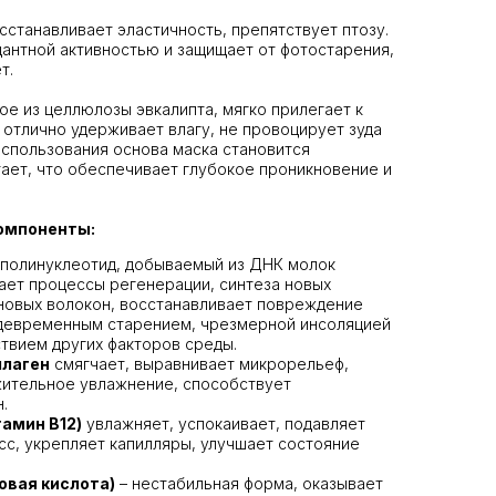
сстанавливает эластичность, препятствует птозу.
антной активностью и защищает от фотостарения,
т.
ое из целлюлозы эвкалипта, мягко прилегает к
 отлично удерживает влагу, не провоцирует зуда
использования основа маска становится
тает, что обеспечивает глубокое проникновение и
омпоненты:
 полинуклеотид, добываемый из ДНК молок
ает процессы регенерации, синтеза новых
новых волокон, восстанавливает повреждение
девременным старением, чрезмерной инсоляцией
твием других факторов среды.
ллаген
смягчает, выравнивает микрорельеф,
ительное увлажнение, способствует
.
амин B12)
увлажняет, успокаивает, подавляет
с, укрепляет капилляры, улучшает состояние
овая кислота)
– нестабильная форма, оказывает