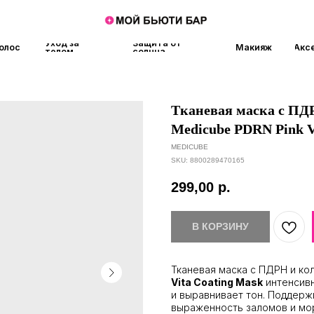
Уход за
Защита от
Макияж
Аксессуары
Аро
телом
солнца
Тканевая маска с ПД
Medicube PDRN Pink V
MEDICUBE
SKU:
8800289470165
299,00
р.
В КОРЗИНУ
Тканевая маска с ПДРН и ко
Vita Coating Mask
интенсивн
и выравнивает тон. Поддерж
выраженность заломов и мо