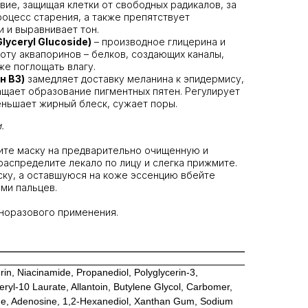
вие, защищая клетки от свободных радикалов, за
роцесс старения, а также препятствует
 и выравнивает тон.
lyceryl Glucoside)
– производное глицерина и
оту аквапоринов – белков, создающих каналы,
е поглощать влагу.
н B3)
замедляет доставку меланина к эпидермису,
ащает образование пигментных пятен. Регулирует
еньшает жирный блеск, сужает поры.
.
те маску на предварительно очищенную и
распределите лекало по лицу и слегка прижмите.
аску, а оставшуюся на коже эссенцию вбейте
ми пальцев.
норазового применения.
rin, Niacinamide, Propanediol, Polyglycerin-3,
yl-10 Laurate, Allantoin, Butylene Glycol, Carbomer,
ne, Adenosine, 1,2-Hexanediol, Xanthan Gum, Sodium