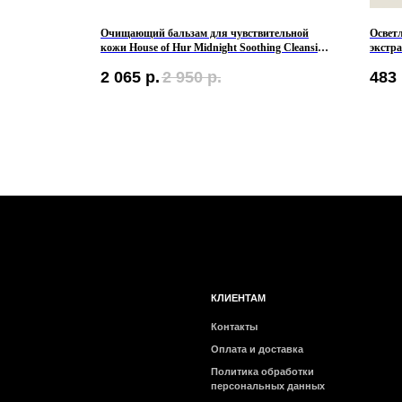
трактом мёда
Очищающий бальзам для чувствительной
Освет
кожи House of Hur Midnight Soothing Cleansing
экстр
Balm
Chaeno
2 065
р.
2 950
р.
483
КЛИЕНТАМ
Контакты
Оплата и доставка
Политика обработки
персональных данных
Публичная оферта
Бонусная программа
2026 © Интернет-магазин косметики «MY BEAUTY BAR»