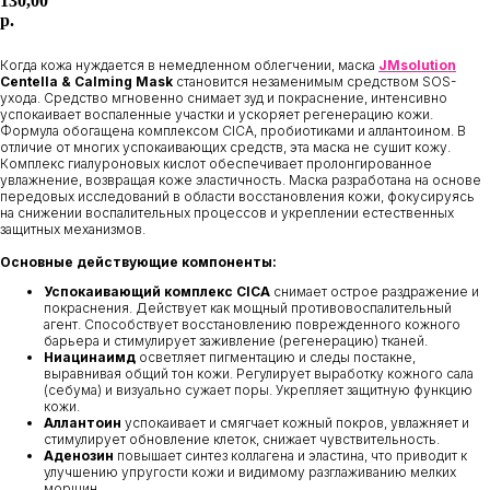
130,00
р.
В КОРЗИНУ
Когда кожа нуждается в немедленном облегчении, маска
JMsolution
Centella & Calming Mask
становится незаменимым средством SOS-
ухода. Средство мгновенно снимает зуд и покраснение, интенсивно
успокаивает воспаленные участки и ускоряет регенерацию кожи.
Формула обогащена комплексом CICA, пробиотиками и аллантоином. В
отличие от многих успокаивающих средств, эта маска не сушит кожу.
Комплекс гиалуроновых кислот обеспечивает пролонгированное
увлажнение, возвращая коже эластичность. Маска разработана на основе
передовых исследований в области восстановления кожи, фокусируясь
на снижении воспалительных процессов и укреплении естественных
защитных механизмов.
Основные действующие компоненты:
Успокаивающий комплекс CICA
снимает острое раздражение и
покраснения. Действует как мощный противовоспалительный
агент. Способствует восстановлению поврежденного кожного
барьера и стимулирует заживление (регенерацию) тканей.
Ниацинаимд
осветляет пигментацию и следы постакне,
выравнивая общий тон кожи. Регулирует выработку кожного сала
(себума) и визуально сужает поры. Укрепляет защитную функцию
кожи.
Аллантоин
успокаивает и смягчает кожный покров, увлажняет и
стимулирует обновление клеток, снижает чувствительность.
Аденозин
повышает синтез коллагена и эластина, что приводит к
улучшению упругости кожи и видимому разглаживанию мелких
морщин.