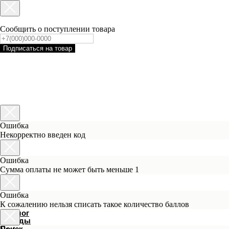
Сообщить о поступлении товара
Подписаться на товар
Ошибка
Некорректно введен код
Каталог
Бренды
Ошибка
Поиск
Сумма оплаты не может быть меньше 1
Уход за лицом
Для волос
Уход за телом
Защита от солнца
Макияж
Ошибка
Аксессуары
Ароматы
К сожалению нельзя списать такое количество баллов
Mini Format