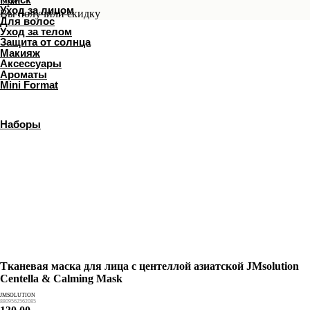
Ура!
Наборы
Вы получили скидку
Тканевая маска для лица с центеллой азиатской JMsolution
Centella & Calming Mask
JMSOLUTION
8809562562085