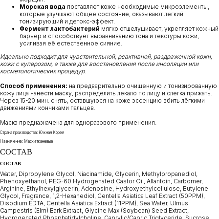
Морская вода
поставляет коже необходимые микроэлементы,
которые улучшают общее состояние, оказывают легкий
тонизирующий и детокс-эффект.
Фермент лактобактерий
мягко отшелушивает, укрепляет кожный
барьер и способствует выравниванию тона и текстуры кожи,
усиливая её естественное сияние.
Идеально подходит для чувствительной, реактивной, раздраженной кожи,
кожи с куперозом, а также для восстановления после инсоляции или
косметологических процедур
.
Способ применения:
на предварительно очищенную и тонизированную
кожу лица нанести маску, распределить лекало по лицу и слегка прижать.
Через 15-20 мин. снять, оставшуюся на коже эссенцию вбить лёгкими
движениями кончиками пальцев.
Маска предназначена для одноразового применения.
Страна производства: Южная Корея
Назначение: Маски тканевые
СОСТАВ
СОСТАВ
Water, Dipropylene Glycol, Niacinamide, Glycerin, Methylpropanediol,
Phenoxyethanol, PEG-60 Hydrogenated Castor Oil, Allantoin, Carbomer,
Arginine, Ethylhexylglycerin, Adenosine, Hydroxyethylcellulose, Butylene
Glycol, Fragrance, 1,2-Hexanediol, Centella Asiatica Leaf Extract (50PPM),
Disodium EDTA, Centella Asiatica Extract (11PPM), Sea Water, Ulmus
Campestris (Elm) Bark Extract, Glycine Max (Soybean) Seed Extract,
Hydrogenated Phosphatidylcholine, Caprylic/Capric Triglyceride, Sucrose