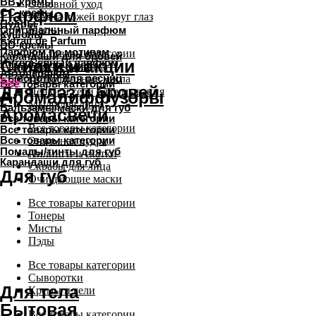
Основной уход
Уход за кожей вокруг глаз
Маски
Все товары категории
Снятие макияжа
Гидрофильные масла
Пенки и гели для умывания
Мыло для лица
Все товары категории
Энзимная пудра
Пилинги и скатки
Скрабы для лица
Очищающие маски
Все товары категории
Тонеры
Мисты
Пэды
Все товары категории
Сыворотки
Кремы и гели
Все товары категории