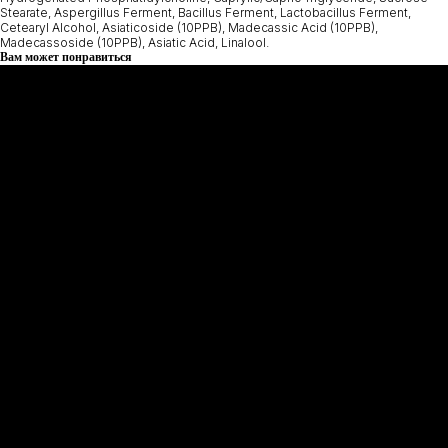
Stearate, Aspergillus Ferment, Bacillus Ferment, Lactobacillus Ferment,
Cetearyl Alcohol, Asiaticoside (10PPB), Madecassic Acid (10PPB),
Madecassoside (10PPB), Asiatic Acid, Linalool.
Вам может понравиться