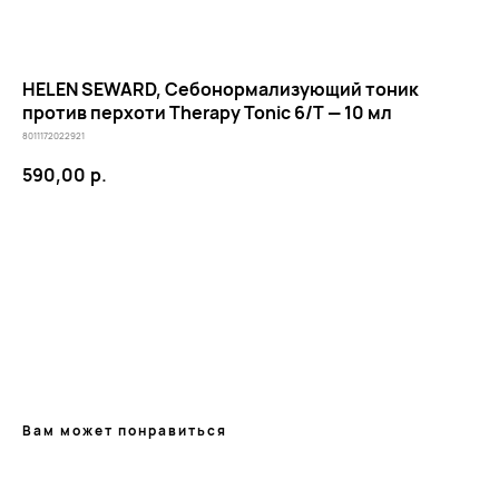
HELEN SEWARD, Себонормализующий тоник
против перхоти Therapy Tonic 6/T — 10 мл
8011172022921
590,00
р.
В КОРЗИНУ
КЛИЕНТАМ
ОБЩИЕ КОНТАКТЫ
Мы ВКонтакте
Контакты
Оплата и доставка
АДРЕСА
Политика обработки
г.Иваново
персональных данных
Вам может понравиться
Публичная оферта
– Проспект Ленина, дом 6
Бонусная программа