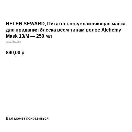
HELEN SEWARD, Питательно-увлажняющая маска
для придания блеска всем типам волос Alchemy
Mask 13/M — 250 мл
8011172023256
890,00
р.
В КОРЗИНУ
КЛИЕНТАМ
ОБЩИЕ КОНТАКТЫ
Мы ВКонтакте
Контакты
Оплата и доставка
АДРЕСА
Политика обработки
г.Иваново
персональных данных
Публичная оферта
– Проспект Ленина, дом 6
Вам может понравиться
Бонусная программа