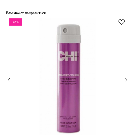
Вам может понравиться
-45%
КЛИЕНТАМ
ОБЩИЕ КОНТАКТЫ
Мы ВКонтакте
Контакты
Оплата и доставка
АДРЕСА
Политика обработки
г.Иваново
персональных данных
Публичная оферта
– Проспект Ленина, дом 6
Бонусная программа