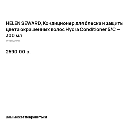
HELEN SEWARD, Кондиционер для блеска и защиты
цвета окрашенных волос Hydra Conditioner 5/C —
300 мл
8011172022679
2590,00
р.
В КОРЗИНУ
КЛИЕНТАМ
ОБЩИЕ КОНТАКТЫ
Мы ВКонтакте
Контакты
Оплата и доставка
АДРЕСА
Политика обработки
г.Иваново
персональных данных
Публичная оферта
– Проспект Ленина, дом 6
Вам может понравиться
Бонусная программа