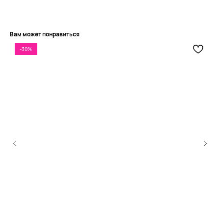
Вам может понравиться
-30%
КЛИЕНТАМ
ОБЩИЕ КОНТАКТЫ
Мы ВКонтакте
Контакты
Оплата и доставка
АДРЕСА
Политика обработки
г.Иваново
персональных данных
Публичная оферта
– Проспект Ленина, дом 6
Бонусная программа