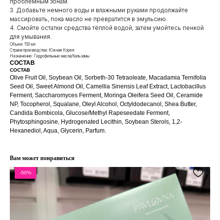
проблемным зонам.
3. Добавьте немного воды и влажными руками продолжайте
массировать, пока масло не превратится в эмульсию.
4. Смойте остатки средства тёплой водой, затем умойтесь пенкой
для умывания.
Объем: 150 мл
Страна производства: Южная Корея
КЛИЕНТАМ
ОБЩИЕ КОНТАКТЫ
Назначение: Гидрофильные масла/бальзамы
Мы ВКонтакте
СОСТАВ
Контакты
СОСТАВ
Оплата и доставка
Olive Fruit Oil, Soybean Oil, Sorbeth-30 Tetraoleate, Macadamia Ternifolia
АДРЕСА
Seed Oil, Sweet Almond Oil, Camellia Sinensis Leaf Extract, Lactobacillus
Политика обработки
г.Иваново
персональных данных
Ferment, Saccharomyces Ferment, Moringa Oleifera Seed Oil, Ceramide
NP, Tocopherol, Squalane, Oleyl Alcohol, Octyldodecanol, Shea Butter,
Публичная оферта
– Проспект Ленина, дом 6
Candida Bombicola, Glucose/Methyl Rapeseedate Ferment,
Бонусная программа
Phytosphingosine, Hydrogenated Lecithin, Soybean Sterols, 1,2-
Hexanediol, Aqua, Glycerin, Parfum.
ТЕЛЕФОН
+7 961 246-28-88
Вам может понравиться
mybeautybar@list.ru
-50%
Подписывайтесь
на нашу рассылку