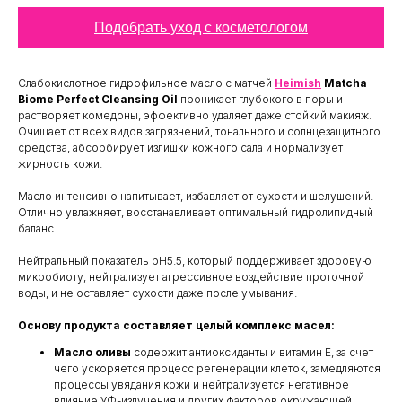
Подобрать уход с косметологом
Слабокислотное гидрофильное масло с матчей
Heimish
Matcha
Biome Perfect Cleansing Oil
проникает глубокого в поры и
растворяет комедоны, эффективно удаляет даже стойкий макияж.
Очищает от всех видов загрязнений, тонального и солнцезащитного
средства, абсорбирует излишки кожного сала и нормализует
жирность кожи.
Масло интенсивно напитывает, избавляет от сухости и шелушений.
Отлично увлажняет, восстанавливает оптимальный гидролипидный
баланс.
Нейтральный показатель pH5.5, который поддерживает здоровую
микробиоту, нейтрализует агрессивное воздействие проточной
воды, и не оставляет сухости даже после умывания.
Основу продукта составляет целый комплекс масел:
Масло оливы
содержит антиоксиданты и витамин Е, за счет
чего ускоряется процесс регенерации клеток, замедляются
процессы увядания кожи и нейтрализуется негативное
влияние УФ-излучения и других факторов окружающей