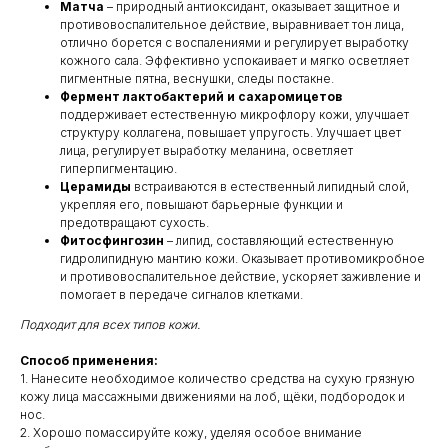
Матча
– природный антиоксидант, оказывает защитное и
противовоспалительное действие, выравнивает тон лица,
отлично борется с воспалениями и регулирует выработку
кожного сала. Эффективно успокаивает и мягко осветляет
пигментные пятна, веснушки, следы постакне.
Фермент лактобактерий и сахаромицетов
поддерживает естественную микрофлору кожи, улучшает
структуру коллагена, повышает упругость. Улучшает цвет
лица, регулирует выработку меланина, осветляет
гиперпигментацию.
Церамиды
встраиваются в естественный липидный слой,
укрепляя его, повышают барьерные функции и
предотвращают сухость.
Фитосфингозин
– липид, составляющий естественную
гидролипидную мантию кожи. Оказывает противомикробное
и противовоспалительное действие, ускоряет заживление и
помогает в передаче сигналов клетками.
Подходит для всех типов кожи.
Способ применения:
1. Нанесите необходимое количество средства на сухую грязную
кожу лица массажными движениями на лоб, щёки, подбородок и
нос.
2. Хорошо помассируйте кожу, уделяя особое внимание