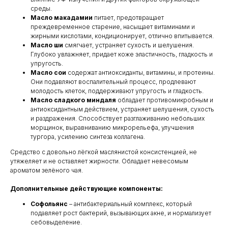
среды.
Масло макадамии
питает, предотвращает
преждевременное старение, насыщает витаминами и
жирными кислотами, кондиционирует, отлично впитывается.
Масло ши
смягчает, устраняет сухость и шелушения.
Глубоко увлажняет, придает коже эластичность, гладкость и
упругость.
Масло сои
содержат антиоксиданты, витамины, и протеины.
Они подавляют воспалительный процесс, продлевают
молодость клеток, поддерживают упругость и гладкость.
Масло сладкого миндаля
обладает противомикробным и
антиоксидантным действием, устраняет шелушения, сухость
и раздражения. Способствует разглаживанию небольших
морщинок, выравниванию микрорельефа, улучшения
тургора, усилению синтеза коллагена.
Средство с довольно лёгкой маслянистой консистенцией, не
утяжеляет и не оставляет жирности. Обладает невесомым
ароматом зелёного чая.
Дополнительные действующие компоненты:
Софольянс
– антибактериальный комплекс, который
подавляет рост бактерий, вызывающих акне, и нормализует
себовыделение.