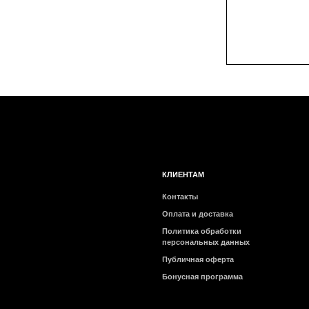
КЛИЕНТАМ
Контакты
Оплата и доставка
Политика обработки
персональных данных
Публичная оферта
Бонусная программа
2026 © Интернет-магазин косметики «MY BEAUTY BAR»
Очищение
Отшелушивание
Тонизиров
Все товары
Все товары
Все товары
категории
категории
категории