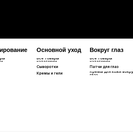
Сыворотки
Патчи для глаз
Тканевы
Кремы для кожи вокруг
Кремы и гели
Гидроге
глаз
Альгина
Локальн
Смывае
Ночные
и головы
Уходовые стредства
Все товары
категории
Филлеры для волос
Маски для волос
Спреи/сыворотки/эссенции
Масла для волос