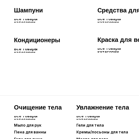
Очищение тела
Увлажнение тела
Дл
Все товары
Все товары
Все 
категории
категории
кате
Мыло для рук
Гели для тела
Крем
Пена для ванны
Кремы/лосьоны для тела
Гели для душа
Масла для тела
Скрабы для тела
Лицо
Для глаз и бровей
Все товары
Все товары
категории
категории
Тональные
Сыворотки для
средства
ресниц
Основа под макияж
Тушь для ресниц
Карандаши для
BB-кремы
бровей