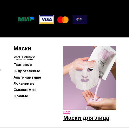
е
левые
нтные
ые
мые
Care
Маски для лица
Care