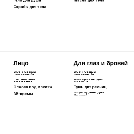
СС-кремы
DD-кремы
Кушоны
Пудры
Парфюм
Аромадиффузоры
Все товары
категории
Оригинальный парфюм
Extrait de Parfum⁣⁣
Парфюм по мотивам
Интерьерный парфюм
Автопарфюм