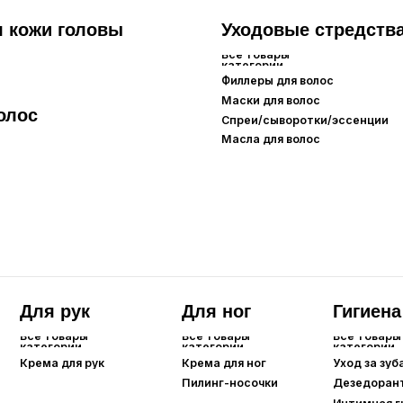
я рук
Для ног
Гигиена
товары
Все товары
Все товары
гории
категории
категории
а для рук
Крема для ног
Уход за зубами
Пилинг-носочки
Дезедоранты
Интимная гигиена
Для губ
Все товары
категории
Бальзамы/маски для губ
Карандаши для губ
Помады/тинты для губ