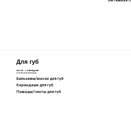
Care
Уход для
Аромасвечи