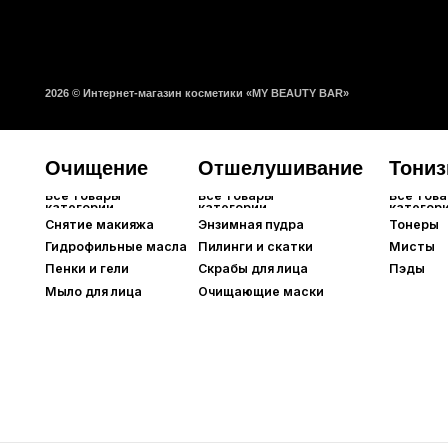
Снятие макияжа
Энзимная пудра
Тонеры
Гидрофильные масла
Пилинги и скатки
Мисты
Пенки и гели
Скрабы для лица
Пэды
Мыло для лица
Очищающие маски
Шампуни
Средства для кож
Все товары
Все товары
категории
категории
Краска для волос
Кондиционеры
Все товары
Все товары
категории
категории