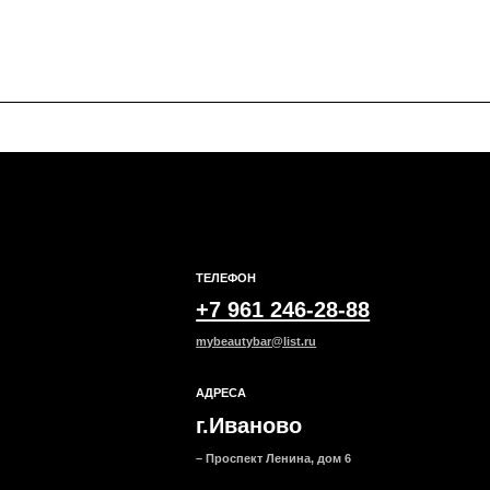
ТЕЛЕФОН
ОБЩИЕ 
+7 961 246-28-88
Мы ВКон
mybeautybar@list.ru
Под
АДРЕСА
на н
г.Иваново
– Проспект Ленина, дом 6
ание
Основной уход
Вокруг глаз
Маск
Все товары
Все товары
Все тов
категории
категории
категор