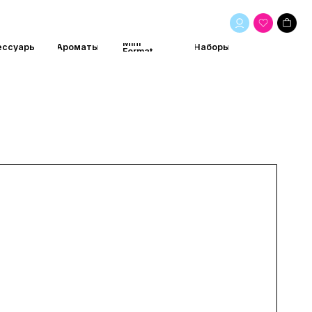
Mini
маты
Наборы
Format