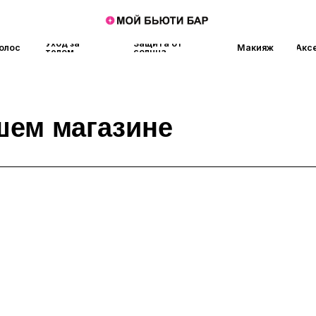
Уход за
Защита от
Макияж
Аксессуары
Аро
телом
солнца
 магазине