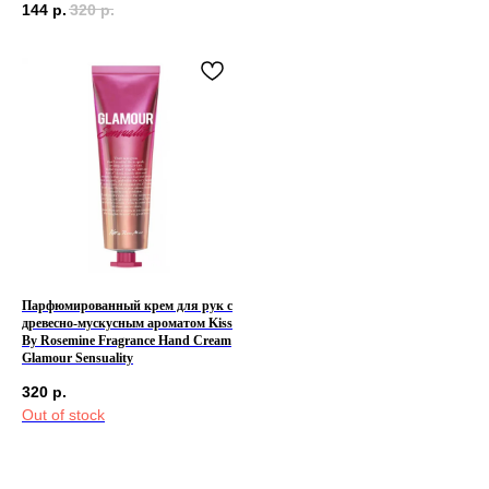
144
р.
320
р.
КЛИЕНТАМ
ОБЩИЕ КОНТАКТЫ
Мы ВКонтакте
Контакты
Оплата и доставка
АДРЕСА
Политика обработки
г.Иваново
персональных данных
Публичная оферта
– Проспект Ленина, дом 6
Бонусная программа
Парфюмированный крем для рук с
древесно-мускусным ароматом Kiss
By Rosemine Fragrance Hand Cream
Glamour Sensuality
ТЕЛЕФОН
+7 961 246-28-88
320
р.
Out of stock
mybeautybar@list.ru
Подписывайтесь