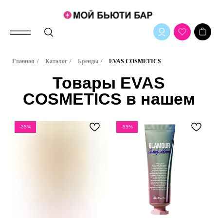
Товары EVAS
Главная
/
Каталог
/
Бренды
/
EVAS COSMETICS
COSMETICS в нашем
магазине
-35%
-55%