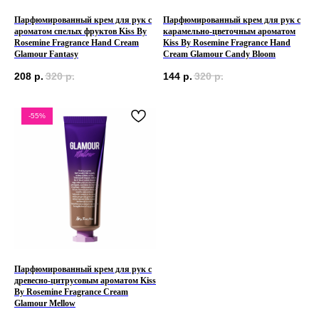
Парфюмированный крем для рук с
Парфюмированный крем для рук с
ароматом спелых фруктов Kiss By
карамельно-цветочным ароматом
Rosemine Fragrance Hand Cream
Kiss By Rosemine Fragrance Hand
Glamour Fantasy
Cream Glamour Candy Bloom
208
р.
320
р.
144
р.
320
р.
-55%
Парфюмированный крем для рук с
древесно-цитрусовым ароматом Kiss
By Rosemine Fragrance Cream
Glamour Mellow