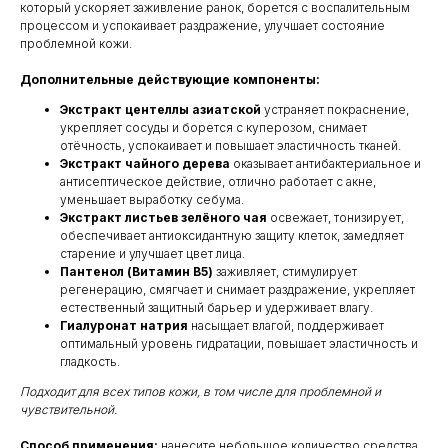
который ускоряет заживление ранок, борется с воспалительным
процессом и успокаивает раздражение, улучшает состояние
проблемной кожи.
Дополнительные действующие компоненты:
Экстракт центеллы азиатской
устраняет покраснение,
укрепляет сосуды и борется с куперозом, снимает
отёчность, успокаивает и повышает эластичность тканей.
Экстракт чайного дерева
оказывает антибактериальное и
антисептическое действие, отлично работает с акне,
уменьшает выработку себума.
Экстракт листьев зелёного чая
освежает, тонизирует,
обеспечивает антиоксидантную защиту клеток, замедляет
старение и улучшает цвет лица.
Пантенол (Витамин B5)
заживляет, стимулирует
регенерацию, смягчает и снимает раздражение, укрепляет
естественный защитный барьер и удерживает влагу.
Гиалуронат натрия
насыщает влагой, поддерживает
оптимальный уровень гидратации, повышает эластичность и
гладкость.
Подходит для всех типов кожи, в том числе для проблемной и
чувствительной.
Способ применения:
нанесите небольшое количество средства