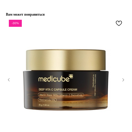
Публичная оферта
– Проспект Ленина, дом 6
Бонусная программа
Вам может понравиться
-30%
ТЕЛЕФОН
+7 961 246-28-88
mybeautybar@list.ru
Подписывайтесь
на нашу рассылку
ПОДПИСАТЬСЯ
2026 © Интернет-магазин косметики «MY BEAUTY BAR»