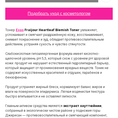
Подобрать уход с косметологом
Тонер
Evas
Fraijour Heartleaf Blemish Toner
увлажняет,
успокаивает и смягчает раздражённую кожу, восстанавливает,
снимает покраснение и зуд, обладает противовоспалительным
действием, устраняя сухость и чувство стянутости.
Слабокислотная гипоаллергенная формула имеет кислотно-
щелочной уровень pH 5,5, который схож с уровнем pH здоровой
кожи: продукт не нарушает естественный гидролипидный барьер,
который защищает от проникновения вредных веществ. Тоник не
содержит искусственных красителей и отдушек, парабенов и
бензофенона.
Продукт устраняет жирный блеск, нормализует баланс жиров и
влаги на поверхности эпидермиса. Лёгкая водянистая текстура
быстро впитывается и не оставляет липкости.
Главным активом средства является
экстракт хауттюйнии
,
собранный в экологически чистом районе у подножия горы
Джирисан — противовоспалительный и смягчающий компонент,