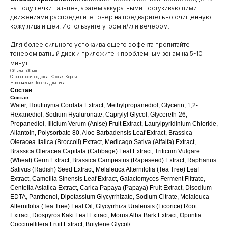
на подушечки пальцев, а затем аккуратными постукивающими
движениями распределите тонер на предварительно очищенную
кожу лица и шеи. Используйте утром и/или вечером.
Для более сильного успокаивающего эффекта пропитайте
тонером ватный диск и приложите к проблемным зонам на 5-10
минут.
Объем: 500 мл
Страна производства: Южная Корея
Назначение: Тонеры для лица
Состав
Состав
Water, Houttuynia Cordata Extract, Methylpropanediol, Glycerin, 1,2-
Hexanediol, Sodium Hyaluronate, Caprylyl Glycol, Glycereth-26,
Propanediol, Illicium Verum (Anise) Fruit Extract, Laurylpyridinium Chloride,
Allantoin, Polysorbate 80, Aloe Barbadensis Leaf Extract, Brassica
Oleracea Italica (Broccoli) Extract, Medicago Sativa (Alfalfa) Extract,
Brassica Oleracea Capitata (Cabbage) Leaf Extract, Triticum Vulgare
(Wheat) Germ Extract, Brassica Campestris (Rapeseed) Extract, Raphanus
Sativus (Radish) Seed Extract, Melaleuca Alternifolia (Tea Tree) Leaf
Extract, Camellia Sinensis Leaf Extract, Galactomyces Ferment Filtrate,
КЛИЕНТАМ
ОБЩИЕ КОНТАКТЫ
Centella Asiatica Extract, Carica Papaya (Papaya) Fruit Extract, Disodium
Мы ВКонтакте
EDTA, Panthenol, Dipotassium Glycyrrhizate, Sodium Citrate, Melaleuca
Контакты
Alternifolia (Tea Tree) Leaf Oil, Glycyrrhiza Uralensis (Licorice) Root
Оплата и доставка
АДРЕСА
Extract, Diospyros Kaki Leaf Extract, Morus Alba Bark Extract, Opuntia
Политика обработки
Coccinellifera Fruit Extract, Butylene Glycol/
г.Иваново
персональных данных