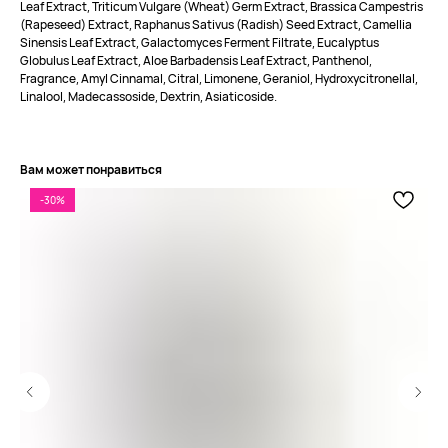
Leaf Extract, Triticum Vulgare (Wheat) Germ Extract, Brassica Campestris
Мы ВКонтакте
(Rapeseed) Extract, Raphanus Sativus (Radish) Seed Extract, Camellia
Контакты
Sinensis Leaf Extract, Galactomyces Ferment Filtrate, Eucalyptus
Оплата и доставка
Globulus Leaf Extract, Aloe Barbadensis Leaf Extract, Panthenol,
АДРЕСА
Политика обработки
Fragrance, Amyl Cinnamal, Citral, Limonene, Geraniol, Hydroxycitronellal,
г.Иваново
персональных данных
Linalool, Madecassoside, Dextrin, Asiaticoside.
Публичная оферта
– Проспект Ленина, дом 6
Бонусная программа
Вам может понравиться
ТЕЛЕФОН
-30%
+7 961 246-28-88
mybeautybar@list.ru
Подписывайтесь
на нашу рассылку
ПОДПИСАТЬСЯ