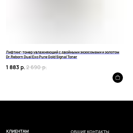
2026 © Интернет-магазин косметики «MY BEAUTY BAR»
Лифтинг-тонер увлажняющий с двойными экзосомами и золотом
Вос
Dr.Reborn Dual Exo Pure Gold Signal Toner
Lot
р.
р.
1 883
2 690
1 