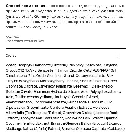
Способ применения:
после всех этапов дневного ухода нанесите
примерно 1,2 мл средства на лицо и другие открытые участки кожи
(уши, шею) за 15-20 минут до выхода на улицу. При нахождении под
прямыми солнечными лучами (например, на пляже) обновляйте
защитный слой каждые 2 часа.
Объем: 50 мл
Страна производства: Южная Корея
Состав
Water, Dicaprylyl Carbonate, Glycerin, Ethylhexyl Salicylate, Butylene
Glycol, C12-15 Alkyl Benzoate, Titanium Dioxide, Cetyl PEG/PPG-10/1
Dimethicone, Zinc Oxide, Aluminum Starch Octenylsuccinate, Bis-
Ethylhexyloxyphenol Methoxyphenyl Triazine, Sodium Chloride, Coco-
Caprylate/Caprate, Ethylhexyl Palmitate, Beeswax, 1,2-Hexanediol,
Sorbitan Olivate, Aluminum Hydroxide, Stearic Acid, Polyhydroxystearic
Acid, Triethoxycaprylylsilane, Houttuynia Cordata Extract,
Phenoxyethanol, Tocopheryl Acetate, Ferric Oxide, Disodium EDTA,
Dipotassium Glycyrrhizate, Centella Asiatica Extract, Melaleuca
Alternifolia (Tea Tree) Leaf Extract, Glycyrrhiza Glabra (Licorice) Root
Extract, Diospyros Kaki Leaf Extract, Morus Alba Bark Extract, Opuntia
Coccinellifera Fruit Extract, Brassica Oleracea Italica (Broccoli) Extract,
Medicago Sativa (Alfalfa) Extract, Brassica Oleracea Capitata (Cabbage)
КЛИЕНТАМ
ОБЩИЕ КОНТАКТЫ