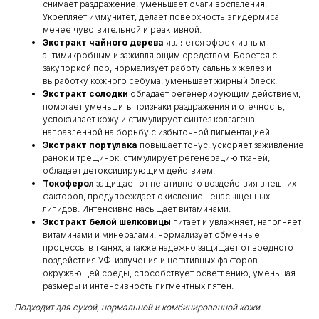
снимает раздражение, уменьшает очаги воспаления.
Укрепляет иммунитет, делает поверхность эпидермиса
менее чувствительной и реактивной.
Экстракт чайного дерева
является эффективным
антимикробным и заживляющим средством. Борется с
закупоркой пор, нормализует работу сальных желез и
выработку кожного себума, уменьшает жирный блеск.
Экстракт солодки
обладает регенерирующим действием,
помогает уменьшить признаки раздражения и отечность,
успокаивает кожу и стимулирует синтез коллагена.
направленной на борьбу с избыточной пигментацией.
Экстракт портулака
повышает тонус, ускоряет заживление
ранок и трещинок, стимулирует регенерацию тканей,
обладает детоксицирующим действием.
Токоферол
защищает от негативного воздействия внешних
факторов, предупреждает окисление ненасыщенных
липидов. Интенсивно насыщает витаминами.
Экстракт белой шелковицы
питает и увлажняет, наполняет
витаминами и минералами, нормализует обменные
процессы в тканях, а также надежно защищает от вредного
воздействия УФ-излучения и негативных факторов
окружающей среды, способствует осветлению, уменьшая
размеры и интенсивность пигментных пятен.
Подходит для сухой, нормальной и комбинированной кожи.