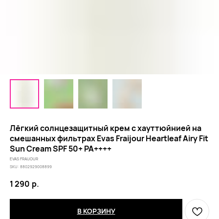
Лёгкий солнцезащитный крем с хауттюйнией на
смешанных фильтрах Evas Fraijour Heartleaf Airy Fit
Sun Cream SPF 50+ PA++++
EVAS FRAIJOUR
SKU:
8802929008899
1 290
р.
В КОРЗИНУ