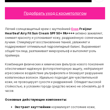
Подобрать уход с косметологом
Лёгкий солнцезащитный крем с хауттюйнией
Evas
Fraijour
Heartleaf Airy Fit Sun Cream SPF 50+ PA++++
активно заживляет,
снимает красноту и успокаивает кожу, раздражённую солнечными
лучами. Стимулирует восстановление тканей, увлажняет и
поддерживает оптимальный гидролипидный баланс. Выравнивает
общий тон лица, разглаживает микрорельеф и выполняет роль
праймера.
Комбинация физических и химических фильтров нового поколения
обеспечивает надёжную фотопротекторную защиту, нейтрализует
агрессивное воздействие ультрафиолета и блокирует разрушение
коллагеновых волокон. Идеально подходит для чувствительной
кожи, не провоцирует сухости и раздражений. Обладает высокой
стойкостью, в условиях города средство можно не обновлять до 8
часов.
Основные действующие компоненты:
Экстракт хауттюйнии
нормализует состояние кожи,