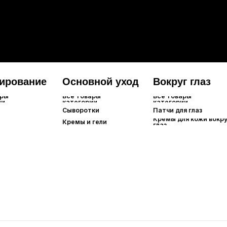
Локальн
Смывае
Ночные
и головы
Уходовые стредства
Все товары
категории
Филлеры для волос
Маски для волос
Спреи/сыворотки/эссенции
Масла для волос