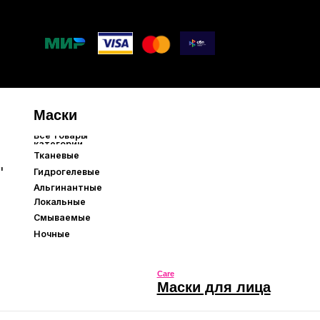
ые
мые
Care
Маски для лица
Care
Маски для лица