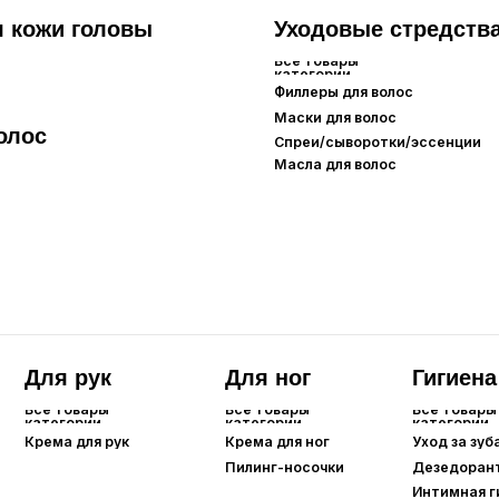
я рук
Для ног
Гигиена
товары
Все товары
Все товары
гории
категории
категории
а для рук
Крема для ног
Уход за зубами
Пилинг-носочки
Дезедоранты
Интимная гигиена
Для губ
Все товары
категории
Бальзамы/маски для губ
Карандаши для губ
Помады/тинты для губ