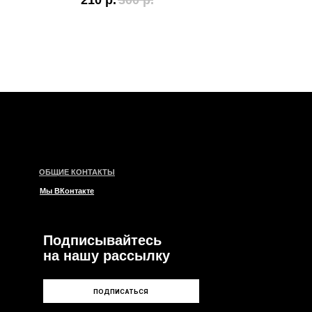
210
р.
300
р.
135
КОНТАКТЫ
такте
писывайтесь
ашу рассылку
ПОДПИСАТЬСЯ
и
ары
ии
е
левые
нтные