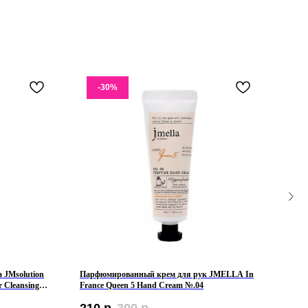
-30%
 JMsolution
Парфюмированный крем для рук JMELLA In
Крем
r Cleansing
France Queen 5 Hand Cream №.04
Crea