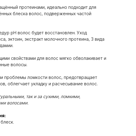
ащённый протеинами, идеально подходит для
ённых блеска волос, подверженных частой
едур pH волос будет восстановлен. Уход
а,⁣⁣ эктоин, экстракт молочного протеина, 3 вида
амии.⁣⁣⠀
ими свойствами для волос мягко обволакивает и
ые волосы. ⁣⁣⠀
ии проблемы ломкости волос, предотвращает
ов, облегчает укладку и расчесывание волос.
туральными, так и за сухими, ломкими,
ми волосами.
ия:
блеск.