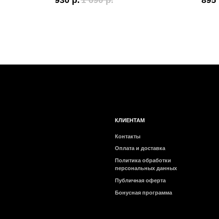
930
р.
1 690
р.
895
КЛИЕНТАМ
Контакты
Оплата и доставка
Политика обработки
персональных данных
Публичная оферта
Бонусная программа
2026 © Интернет-магазин косметики «MY BEAUTY BAR»
Очищение
Отшелушивание
Тонизиров
Все товары
Все товары
Все товары
категории
категории
категории
Снятие макияжа
Энзимная пудра
Тонеры
Гидрофильные масла
Пилинги и скатки
Мисты
Пенки и гели
Скрабы для лица
Пэды