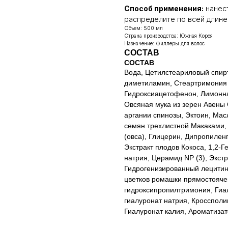
Способ применения:
нанест
распределите по всей длине,
Объем: 500 мл
Страна производства: Южная Корея
Назначение: Филлеры для волос
СОСТАВ
СОСТАВ
Вода, Цетилстеариловый спир
диметиламин, Стеартримония 
Гидроксиацетофенон, Лимонная
Овсяная мука из зерен Авены
аргании спинозы, Эктоин, Ма
семян трехлистной Макаками, 
(овса), Глицерин, Дипропилен
Экстракт плодов Кокоса, 1,2-Г
натрия, Церамид NP (3), Экст
Гидрогенизированный лецитин,
цветков ромашки прямостояче
гидроксипропилтримония, Гиа
гиалуронат натрия, Кроссполи
Гиалуронат калия, Ароматизат