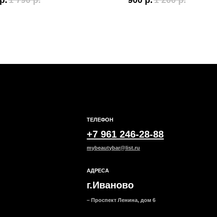
р.
1 790
р.
900
р.
1 200
р.
ТЕЛЕФОН
ОБЩИЕ 
+7 961 246-28-88
Мы ВКон
mybeautybar@list.ru
Под
АДРЕСА
на н
г.Иваново
– Проспект Ленина, дом 6
ание
Основной уход
Вокруг глаз
Маск
Все товары
Все товары
Все тов
категории
категории
категор
Сыворотки
Патчи для глаз
Тканевы
Кремы для кожи вокруг
Кремы и гели
Гидроге
глаз
Альгина