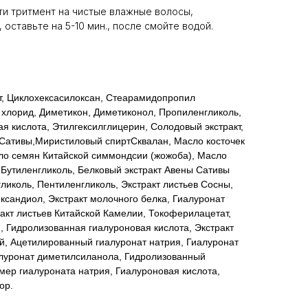
и тритмент на чистые влажные волосы,
 оставьте на 5-10 мин., после смойте водой.
т, Циклохексасилоксан, Стеарамидопропил
хлорид, Диметикон, Диметиконол, Пропиленгликоль,
 кислота, Этилгексилглицерин, Солодовый экстракт,
 Сативы,Миристиловый спиртСквалан, Масло косточек
сло семян Китайской симмондсии (жожоба), Масло
Бутиленгликоль, Белковый экстракт Авены Сативы
гликоль, Пентиленгликоль, Экстракт листьев Сосны,
ександиол, Экстракт молочного белка, Гиалуронат
ракт листьев Китайской Камелии, Токоферилацетат,
 Гидролизованная гиалуроновая кислота, Экстракт
й, Ацетилированный гиалуронат натрия, Гиалуронат
луронат диметилсиланола, Гидролизованный
мер гиалуроната натрия, Гиалуроновая кислота,
ор.