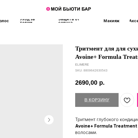
Уход за
Защита от
Макияж
Аксессуары
Аро
телом
солнца
Тритмент для для сух
Avoine+ Formula Trea
ELIMERE
SKU:
8809642630543
2690,00
р.
В КОРЗИНУ
Тритмент глубокого кондиц
Avoine+ Formula Treatment
волосами.