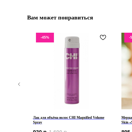
Вам может понравиться
-45%
-
амовой
Лак для объёма волос CHI Magnified Volume
Мерца
ela-Tranex
Spray
Skin «