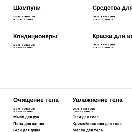
Очищение тела
Увлажнение тела
Дл
Все товары
Все товары
Все 
категории
категории
кате
Мыло для рук
Гели для тела
Крем
Пена для ванны
Кремы/лосьоны для тела
Гели для душа
Масла для тела
Скрабы для тела
Лицо
Для глаз и бровей
Все товары
Все товары
категории
категории
Тональные
Сыворотки для
средства
ресниц
Основа под макияж
Тушь для ресниц
Карандаши для
BB-кремы
бровей
СС-кремы
DD-кремы
Кушоны