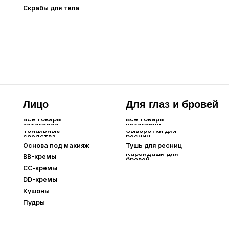
Пудры
Парфюм
Аромадиффузоры
Все товары
категории
Оригинальный парфюм
Extrait de Parfum⁣⁣
Парфюм по мотивам
Интерьерный парфюм
Автопарфюм
Бытовая
Для тела
П
химия