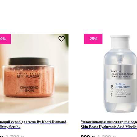
50%
-25%
ющий скраб для тела By Kaori Diamond
Увлажняющая мицеллярная вода
Shiny Scrub»
Skin Boost Hyaluronic Acid Micella
Water 1.5