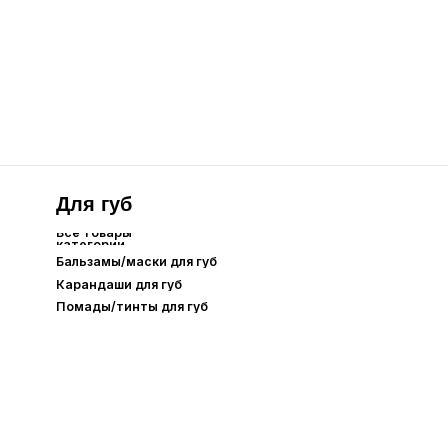
Care
Уход для
Аромасвечи
одарочная упаковка