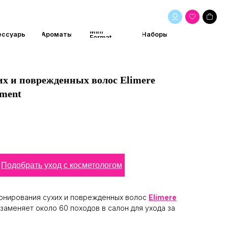
Mini
маты
Наборы
Format
их и поврежденных волос Elimere
tment
Подобрать уход с косметологом
ионирования сухих и поврежденных волос
Elimere
заменяет около 60 походов в салон для ухода за