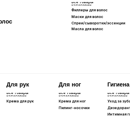
я рук
Для ног
Гигиена
товары
Все товары
Все товары
гории
категории
категории
а для рук
Крема для ног
Уход за зубами
Пилинг-носочки
Дезедоранты
Интимная гигиена
Для губ
Все товары
категории
Бальзамы/маски для губ
Карандаши для губ
Помады/тинты для губ