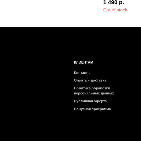
1 490
р.
Volumizing Cream
Out of stock
КЛИЕНТАМ
Контакты
Оплата и доставка
Политика обработки
персональных данных
Публичная оферта
Бонусная программа
2026 © Интернет-магазин косметики «MY BEAUTY BAR»
Очищение
Отшелушивание
Тонизиров
Все товары
Все товары
Все товары
категории
категории
категории