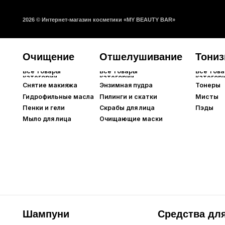
Снятие макияжа
Энзимная пудра
Тонеры
Гидрофильные масла
Пилинги и скатки
Мисты
Пенки и гели
Скрабы для лица
Пэды
Мыло для лица
Очищающие маски
Шампуни
Средства для кож
Все товары
Все товары
категории
категории
Краска для волос
Кондиционеры
Все товары
Все товары
категории
категории