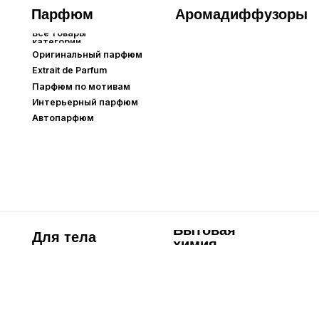
Бытовая
Для тела
П
химия