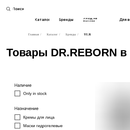
Поиск
Уход за
Каталог
Бренды
Для волос
лицом
Главная
/
Каталог
/
Бренды
/
YU.R
Товары DR.REBORN в на
Наличие
Only in stock
Назначение
Кремы для лица
Маски гидрогелевые