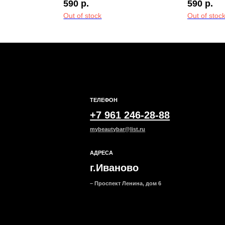
590
р.
590
р.
Out of stock
Out of stoc
ТЕЛЕФОН
ОБЩИЕ 
+7 961 246-28-88
Мы ВКон
mybeautybar@list.ru
Под
АДРЕСА
на н
г.Иваново
– Проспект Ленина, дом 6
ание
Основной уход
Вокруг глаз
Маск
Все товары
Все товары
Все тов
категории
категории
категор