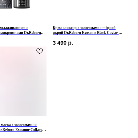
молаживающая с
Крем-эликсир с экзосомами и чёрной
 микроиглами Dr.Reborn
икрой Dr.Reborn Exosome Black Caviar 77
rmshot Ampoule
Elixir Cream
3 490
р.
 маска с экзосомами и
r.Reborn Exosome Collagen