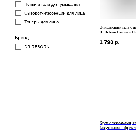
Пенки и гели для умывания
Сыворотки/эссенции для лица
Тонеры для лица
Очищающий гель с эк
Dr.Reborn Exosome Hea
Cleanser
Бренд
1 790
р.
DR.REBORN
Крем с экзосомами, к
бакучиолом c эффект
Dr.Reborn Exosome Re