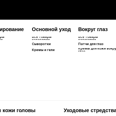
Сыворотки
Патчи для глаз
Тканевы
Кремы для кожи вокруг
Кремы и гели
Гидроге
глаз
Альгина
Локальн
Смывае
Ночные
и головы
Уходовые стредства
Все товары
категории
Филлеры для волос
Маски для волос
Спреи/сыворотки/эссенции
Масла для волос