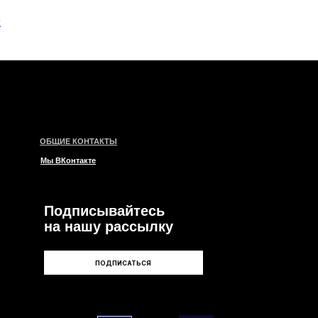
k
КОНТАКТЫ
такте
писывайтесь
ашу рассылку
ПОДПИСАТЬСЯ
и
ары
ии