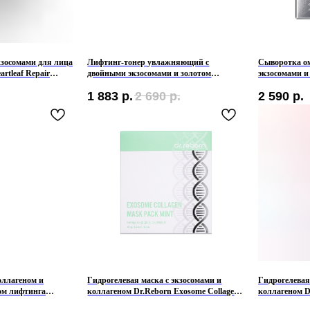
зосомами для лица
Лифтинг-тонер увлажняющий с
Сыворотка о
rtleaf Repair
двойными экзосомами и золотом
экзосомами и
Dr.Reborn Dual Exo Pure Gold Signal
Exosome Refi
1 883
р.
2 690
р.
2 590
р.
Toner
оллагеном и
Гидрогелевая маска с экзосомами и
Гидрогелевая
ом лифтинга
коллагеном Dr.Reborn Exosome Collagen
коллагеном D
al Collagen
Mask Mint
Mask Pink