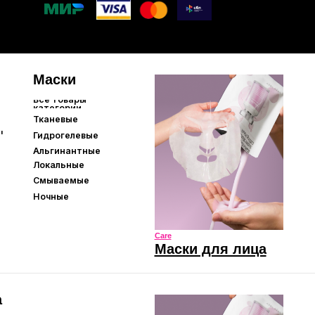
е
левые
нтные
ые
мые
Care
Маски для лица
Care