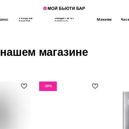
Уход за
Защита от
Макияж
Аксессуары
Аро
телом
солнца
шем магазине
-30%