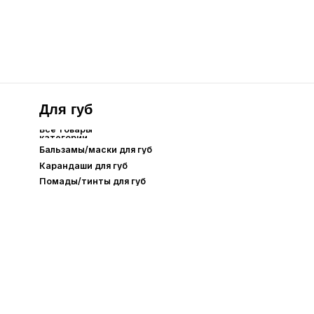
Care
Уход для
Аромасвечи