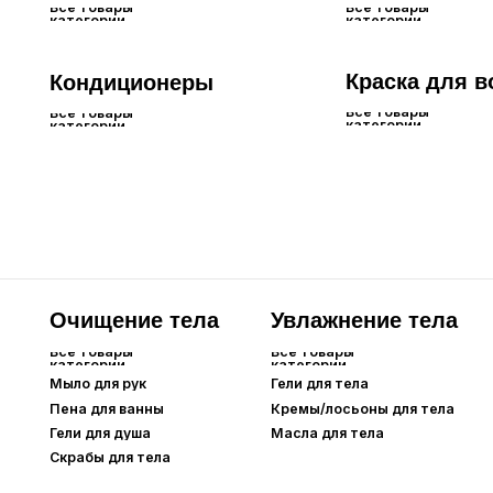
Очищение тела
Увлажнение тела
Дл
Все товары
Все товары
Все 
категории
категории
кате
Мыло для рук
Гели для тела
Крем
Пена для ванны
Кремы/лосьоны для тела
Гели для душа
Масла для тела
Скрабы для тела
Лицо
Для глаз и бровей
Все товары
Все товары
категории
категории
Тональные
Сыворотки для
средства
ресниц
Основа под макияж
Тушь для ресниц
Карандаши для
BB-кремы
бровей