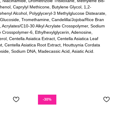
 Niacinamide, Drometrizole Trisiloxane, Methylene Bis-
henol, Caprylyl Methicone, Butylene Glycol, 1,2-
ehenyl Alcohol, Polyglyceryl-3 Methylglucose Distearate,
l Glucoside, Tromethamine, Candelilla/Jojoba/Rice Bran
, Acrylates/C10-30 Alkyl Acrylate Crosspolymer, Sodium
e Crosspolymer-6, Ethylhexylglycerin, Adenosine,
l, Centella Asiatica Extract, Centella Asiatica Leaf
 Centella Asiatica Root Extract, Houttuynia Cordata
oside, Sodium DNA, Madecassic Acid, Asiatic Acid.
-30%