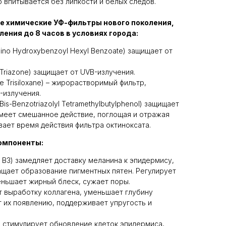
 впитывается без липкости и белых следов.
 химические УФ-фильтры нового поколения,
ения до 8 часов в условиях города:
mino Hydroxybenzoyl Hexyl Benzoate) защищает от
l Triazone) защищает от UVB-излучения.
le Trisiloxane) – жирорастворимый фильтр,
-излучения.
Bis-Benzotriazolyl Tetramethylbutylphenol) защищает
Имеет смешанное действие, поглощая и отражая
вает время действия фильтра октиноксата.
омпоненты:
 B3) замедляет доставку меланина к эпидермису,
ащает образование пигментных пятен. Регулирует
еньшает жирный блеск, сужает поры.
 выработку коллагена, уменьшает глубину
 их появлению, поддерживает упругость и
) стимулирует обновление клеток эпидермиса,