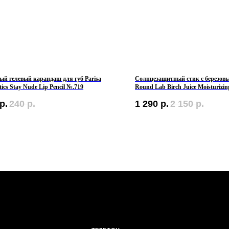
й гелевый карандаш для губ Parisa
Солнцезащитный стик с березов
ics Stay Nude Lip Pencil №.719
Round Lab Birch Juice Moisturizin
SPF50+ PA++++
р.
240
р.
1 290
р.
2 150
р.
ТЕЛЕФОН
ОБЩИЕ 
+7 961 246-28-88
Мы ВКон
mybeautybar@list.ru
Под
АДРЕСА
на н
г.Иваново
– Проспект Ленина, дом 6