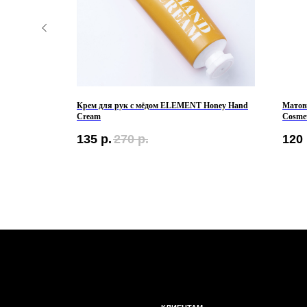
я губ с
Крем для рук с мёдом ELEMENT Honey Hand
Матовы
 Мокко
Cream
Cosmet
135
р.
270
р.
120
КЛИЕНТАМ
Контакты
Оплата и доставка
Политика обработки
персональных данных
Публичная оферта
Бонусная программа