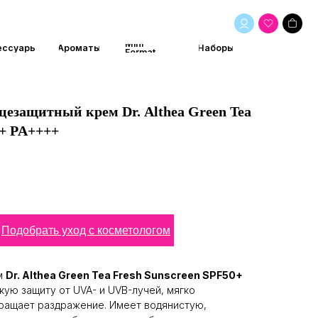
Mini
маты
Наборы
Format
езащитный крем Dr. Althea Green Tea
0+ PA++++
Подобрать уход с косметологом
м
Dr. Althea Green Tea Fresh Sunscreen SPF50+
ую защиту от UVA- и UVB-лучей, мягко
вращает раздражение. Имеет водянистую,