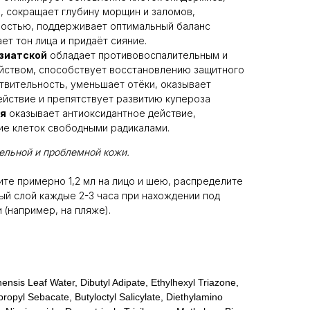
, сокращает глубину морщин и заломов,
остью, поддерживает оптимальный баланс
ет тон лица и придаёт сияние.
зиатской
обладает противовоспалительным и
ством, способствует восстановлению защитного
твительность, уменьшает отёки, оказывает
йствие и препятствует развитию купероза
ая
оказывает антиоксидантное действие,
е клеток свободными радикалами.
тельной и проблемной кожи.
те примерно 1,2 мл на лицо и шею, распределите
ый слой каждые 2-3 часа при нахождении под
(например, на пляже).
ensis Leaf Water, Dibutyl Adipate, Ethylhexyl Triazone,
ropyl Sebacate, Butyloctyl Salicylate, Diethylamino