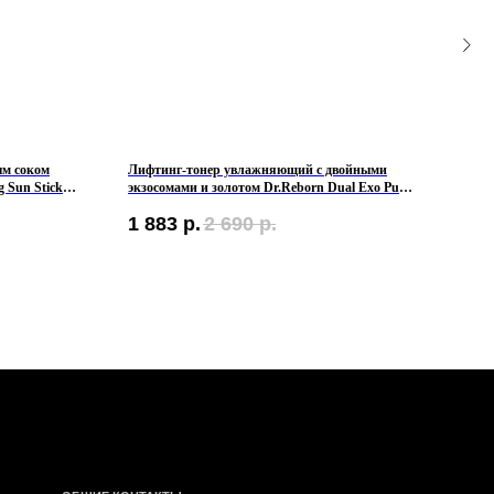
ым соком
Лифтинг-тонер увлажняющий с двойными
Лифти
g Sun Stick
экзосомами и золотом Dr.Reborn Dual Exo Pure
VT Co
Gold Signal Toner
1 883
р.
2 690
р.
384
КОНТАКТЫ
такте
писывайтесь
ашу рассылку
ПОДПИСАТЬСЯ