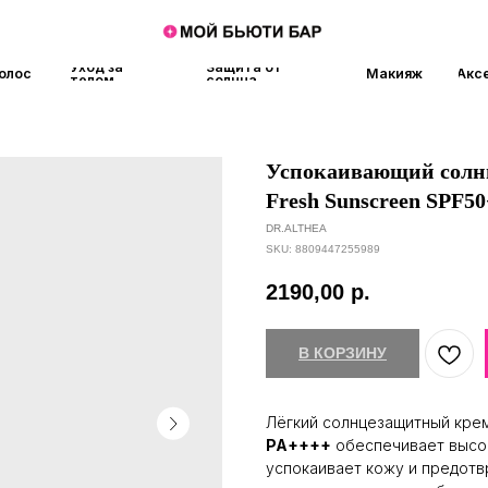
Уход за
Защита от
Макияж
Аксессуары
Аро
телом
солнца
Успокаивающий солнц
Fresh Sunscreen SPF5
DR.ALTHEA
SKU:
8809447255989
2190,00
р.
В КОРЗИНУ
Лёгкий солнцезащитный кре
PA++++
обеспечивает высок
успокаивает кожу и предот