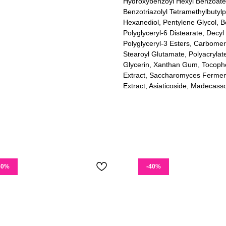
Hydroxybenzoyl Hexyl Benzoate,
Benzotriazolyl Tetramethylbutylp
Hexanediol, Pentylene Glycol, B
Polyglyceryl-6 Distearate, Decy
Polyglyceryl-3 Esters, Carbomer
Stearoyl Glutamate, Polyacrylat
Glycerin, Xanthan Gum, Tocophero
Extract, Saccharomyces Ferment,
Extract, Asiaticoside, Madecass
50%
-40%