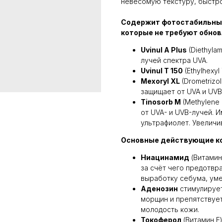
невесомую текстуру, быстро
Содержит фотостабильные
которые не требуют обновл
Uvinul A Plus
(Diethyla
лучей спектра UVA.
Uvinul T 150
(Ethylhexy
Mexoryl XL
(Drometrizo
защищает от UVA и UVB
Tinosorb M
(Methylene 
от UVA- и UVB-лучей. 
ультрафиолет. Увеличи
Основные действующие к
Ниацинамид
(Витамин
за счёт чего предотвр
выработку себума, ум
Аденозин
стимулирует
морщин и препятствует
молодость кожи.
Токоферол
(Витамин Е