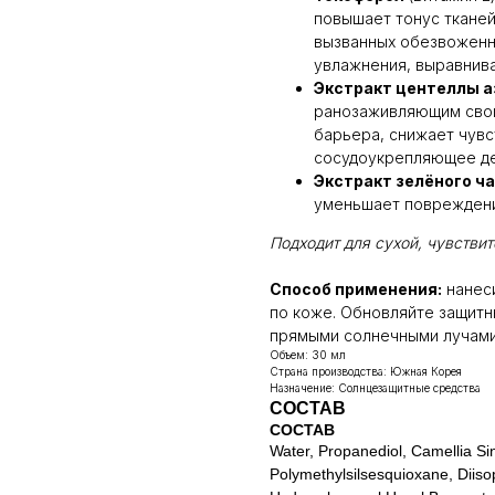
повышает тонус тканей
вызванных обезвоженн
увлажнения, выравнива
Экстракт центеллы а
ранозаживляющим свой
барьера, снижает чувс
сосудоукрепляющее де
Экстракт зелёного ч
уменьшает повреждени
Подходит для сухой, чувстви
Способ применения:
нанеси
по коже. Обновляйте защитн
прямыми солнечными лучами 
Объем: 30 мл
Страна производства: Южная Корея
Назначение: Солнцезащитные средства
СОСТАВ
СОСТАВ
Water, Propanediol, Camellia Sin
Polymethylsilsesquioxane, Diisop