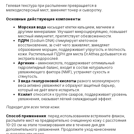
Гелевая текстура при распылении превращается в
мелкодисперсный мист, заменяет тонер и сыворотку.
Основные действующие компоненты
:
Морская вода
насыщает клетки кальцием, магнием и
другими минералами. Улучшает микроциркуляцию, повышает
местный иммунитет, препятствует обезвоженности.
ПДРН
(Sodium DNA) стимулирует клеточное
восстановление, за счёт чего заживляет, замедляет
образование морщин, поддерживает упругость и плотность
кожи. Растительный ПДРН для миста Dr.Althea добывается из
экстракта водорослей.
Аргинин
– аминокислота, поддерживает оптимальный
гидролипидный баланс, входит в состав натурального
увлажняющего фактора (NMF), устраняет сухость и
стянутость.
3 вида гиалуроновой кислоты
разного молекулярного
веса активно увлажняют и образуют защитный барьер,
который не даёт влаге испариться.
Ксилит
относится к группе сахаров, поддерживает уровень
увлажнения, оказывает лёгкий охлаждающий эффект.
Подходит для всех типов кожи.
КЛИЕНТАМ
ОБЩИЕ КОНТАКТЫ
Способ применения
: перед использованием встряхните флакон,
Мы ВКонтакте
Контакты
распылите мист на предварительно очищенную кожу с расстояния
Оплата и доставка
10–20 см на этапе тонизирования или в течение дня для
АДРЕСА
дополнительного увлажнения. Продолжите уход нанесением
Политика обработки
сыворотки или крема.