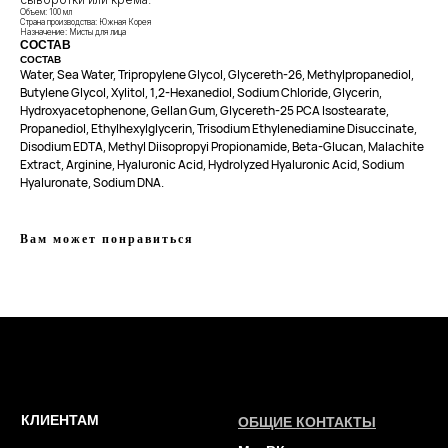
г.Иваново
персональных данных
Объем: 100 мл
Страна производства: Южная Корея
Публичная оферта
– Проспект Ленина, дом 6
Назначение: Мисты для лица
СОСТАВ
Бонусная программа
СОСТАВ
Water, Sea Water, Tripropylene Glycol, Glycereth-26, Methylpropanediol,
Butylene Glycol, Xylitol, 1,2-Hexanediol, Sodium Chloride, Glycerin,
ТЕЛЕФОН
Hydroxyacetophenone, Gellan Gum, Glycereth-25 PCA Isostearate,
Propanediol, Ethylhexylglycerin, Trisodium Ethylenediamine Disuccinate,
+7 961 246-28-88
Disodium EDTA, Methyl Diisopropyi Propionamide, Beta-Glucan, Malachite
mybeautybar@list.ru
Extract, Arginine, Hyaluronic Acid, Hydrolyzed Hyaluronic Acid, Sodium
Hyaluronate, Sodium DNA.
Подписывайтесь
на нашу рассылку
Вам может понравиться
ПОДПИСАТЬСЯ
2026 © Интернет-магазин косметики «MY BEAUTY BAR»