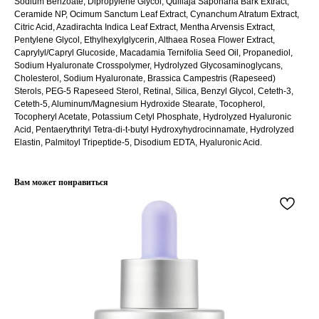
Sodium Benzoate, Dipropylene Glycol, Quillaja Saponaria Bark Extract,
Ceramide NP, Ocimum Sanctum Leaf Extract, Cynanchum Atratum Extract,
Citric Acid, Azadirachta Indica Leaf Extract, Mentha Arvensis Extract,
Pentylene Glycol, Ethylhexylglycerin, Althaea Rosea Flower Extract,
КЛИЕНТАМ
ОБЩИЕ КОНТАКТЫ
Caprylyl/Capryl Glucoside, Macadamia Ternifolia Seed Oil, Propanediol,
Мы ВКонтакте
Контакты
Sodium Hyaluronate Crosspolymer, Hydrolyzed Glycosaminoglycans,
Оплата и доставка
Cholesterol, Sodium Hyaluronate, Brassica Campestris (Rapeseed)
АДРЕСА
Sterols, PEG-5 Rapeseed Sterol, Retinal, Silica, Benzyl Glycol, Ceteth-3,
Политика обработки
г.Иваново
персональных данных
Ceteth-5, Aluminum/Magnesium Hydroxide Stearate, Tocopherol,
Tocopheryl Acetate, Potassium Cetyl Phosphate, Hydrolyzed Hyaluronic
Публичная оферта
– Проспект Ленина, дом 6
Acid, Pentaerythrityl Tetra-di-t-butyl Hydroxyhydrocinnamate, Hydrolyzed
Бонусная программа
Elastin, Palmitoyl Tripeptide-5, Disodium EDTA, Hyaluronic Acid.
ТЕЛЕФОН
Вам может понравиться
+7 961 246-28-88
mybeautybar@list.ru
Подписывайтесь
на нашу рассылку
ПОДПИСАТЬСЯ