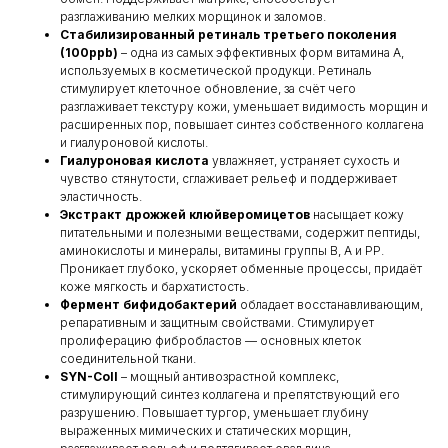
разглаживанию мелких морщинок и заломов.
Стабилизированный ретиналь третьего поколения
(100ppb)
– одна из самых эффективных форм витамина A,
используемых в косметической продукци. Ретиналь
стимулирует клеточное обновление, за счёт чего
разглаживает текстуру кожи, уменьшает видимость морщин и
расширенных пор, повышает синтез собственного коллагена
и гиалуроновой кислоты.
Гиалуроновая кислота
увлажняет, устраняет сухость и
чувство стянутости, сглаживает рельеф и поддерживает
эластичность.
Экстракт дрожжей клюйверомицетов
насыщает кожу
питательными и полезными веществами, содержит пептиды,
аминокислоты и минералы, витамины группы В, А и РР.
Проникает глубоко, ускоряет обменные процессы, придаёт
коже мягкость и бархатистость.
Фермент бифидобактерий
обладает восстанавливающим,
репаративным и защитным свойствами. Стимулирует
пролиферацию фибробластов — основных клеток
соединительной ткани.
SYN-Coll
– мощный антивозрастной комплекс,
стимулирующий синтез коллагена и препятствующий его
разрушению. Повышает тургор, уменьшает глубину
выраженных мимических и статических морщин,