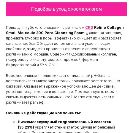
Подобрать уход с косметологом
Пенка для глубокого очищения с ретиналем
CKD
Retino Collagen
Small Molecule 300 Pore Cleansing Foam
удаляет загрязнения,
проникать глубоко в поры, эффективно очищает их и растворяет
сальные пробки. Обладает дополнительным укрепляющим
свойством, замедляет процессы старения и способствует
разглаживанию морщин. Содержит гидролизованный коллаген,
гиалуроновую кислоту, экстракт дрожжей, фермент
бифидобактерий и SYN-Coll.
Бережно очищает, поддерживает оптимальный pH-баланс,
восстанавливает микробиоту кожи и подавляет рост патогенных
бактерий. Оказывает выраженное успокаивающее действие,
устраняет раздражение и воспаление. Помогает сузить поры и
снизить выраженность сальных нитей. Мягко отшелушивает и
разглаживает рельеф.
Основные действующие компоненты:
Низкомолекулярный гидролизованный коллаген
(35.23%)
укрепляет стенки клеток, улучшает белковый
обмен. Поддерживает матрикс, способствует