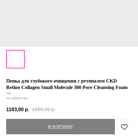
Пенка для глубокого очищения с ретиналем CKD
Retino Collagen Small Molecule 300 Pore Cleansing Foam
CKD
SKU:
8805915712916
1183,00
р.
1690,00
р.
В КОРЗИНУ