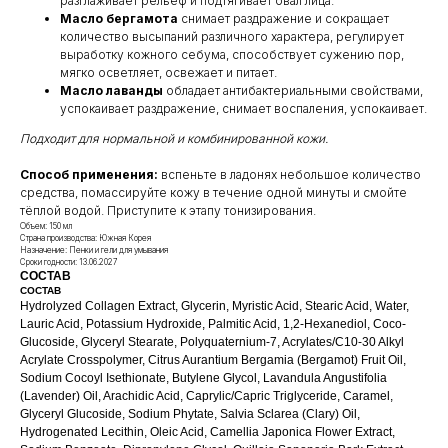
разглаживает рельеф и подтягивает овал лица.
Масло бергамота
снимает раздражение и сокращает
количество высыпаний различного характера, регулирует
выработку кожного себума, способствует сужению пор,
мягко осветляет, освежает и питает.
Масло лаванды
обладает антибактериальными свойствами,
успокаивает раздражение, снимает воспаления, успокаивает.
Подходит для нормальной и комбинированной кожи.
Способ применения:
вспеньте в ладонях небольшое количество
средства, помассируйте кожу в течение одной минуты и смойте
тёплой водой. Приступите к этапу тонизирования.
Объем: 150 мл
Страна производства: Южная Корея
Назначение: Пенки и гели для умывания
Сроки годности: 13.06.2027
СОСТАВ
СОСТАВ
Hydrolyzed Collagen Extract, Glycerin, Myristic Acid, Stearic Acid, Water,
Lauric Acid, Potassium Hydroxide, Palmitic Acid, 1,2-Hexanediol, Coco-
Glucoside, Glyceryl Stearate, Polyquaternium-7, Acrylates/C10-30 Alkyl
Acrylate Crosspolymer, Citrus Aurantium Bergamia (Bergamot) Fruit Oil,
Sodium Cocoyl Isethionate, Butylene Glycol, Lavandula Angustifolia
(Lavender) Oil, Arachidic Acid, Caprylic/Capric Triglyceride, Caramel,
Glyceryl Glucoside, Sodium Phytate, Salvia Sclarea (Clary) Oil,
Hydrogenated Lecithin, Oleic Acid, Camellia Japonica Flower Extract,