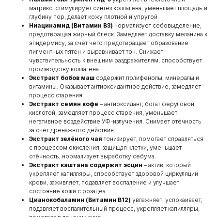
матрикс, стимулирует синтез коллагена, уменьшает площадь и
глубину пор, делает кожу плотной и упругой.
Ниацинамид (Витамин B3)
нормализует себовыделение,
предотвращая жирный блеск. Замедляет доставку меланина к
эпидермису, за счёт чего предотвращает образование
пигментных пятен и выравнивает тон. Снижает
чувствительность к внешним раздражителям, способствует
производству коллагена.
Экстракт бобов маш
содержит полифенолы, минералы и
витамины. Оказывает антиоксидантное действие, замедляет
процесс старения.
Экстракт семян кофе
– антиоксидант, богат феруловой
кислотой, замедляет процесс старения, уменьшает
негативное воздействие УФ-излучения. Снимает отёчность
за счёт дренажного действия.
Экстракт зелёного чая
тонизирует, помогает справляться
с процессом окисления, защищая клетки, уменьшает
отёчность, нормализует выработку себума.
Экстракт каштана содержит эсцин
– актив, который
укрепляет капилляры, способствует здоровой циркуляции
крови, заживляет, подавляет воспаление и улучшает
состояние кожи с розацеа.
Цианокобаламин (Витамин B12)
увлажняет, успокаивает,
подавляет воспалительный процесс, укрепляет капилляры,