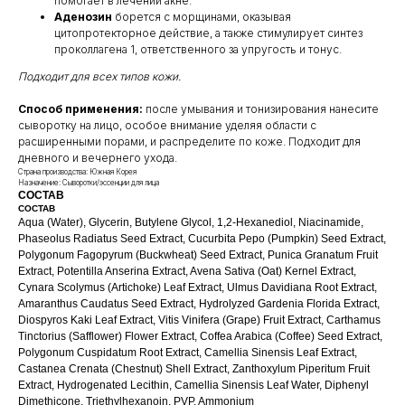
помогает в лечении акне.
КЛИЕНТАМ
ОБЩИЕ КОНТАКТЫ
Аденозин
борется с морщинами, оказывая
Мы ВКонтакте
Контакты
цитопротекторное действие, а также стимулирует синтез
проколлагена 1, ответственного за упругость и тонус.
Оплата и доставка
АДРЕСА
Политика обработки
Подходит для всех типов кожи.
г.Иваново
персональных данных
Публичная оферта
– Проспект Ленина, дом 6
Способ применения:
после умывания и тонизирования нанесите
Бонусная программа
сыворотку на лицо, особое внимание уделяя области с
расширенными порами, и распределите по коже. Подходит для
дневного и вечернего ухода.
Страна производства: Южная Корея
ТЕЛЕФОН
Назначение: Сыворотки/эссенции для лица
СОСТАВ
+7 961 246-28-88
СОСТАВ
mybeautybar@list.ru
Aqua (Water), Glycerin, Butylene Glycol, 1,2-Hexanediol, Niacinamide,
Phaseolus Radiatus Seed Extract, Cucurbita Pepo (Pumpkin) Seed Extract,
Polygonum Fagopyrum (Buckwheat) Seed Extract, Punica Granatum Fruit
Подписывайтесь
Extract, Potentilla Anserina Extract, Avena Sativa (Oat) Kernel Extract,
на нашу рассылку
Cynara Scolymus (Artichoke) Leaf Extract, Ulmus Davidiana Root Extract,
Amaranthus Caudatus Seed Extract, Hydrolyzed Gardenia Florida Extract,
ПОДПИСАТЬСЯ
Diospyros Kaki Leaf Extract, Vitis Vinifera (Grape) Fruit Extract, Carthamus
Tinctorius (Safflower) Flower Extract, Coffea Arabica (Coffee) Seed Extract,
Polygonum Cuspidatum Root Extract, Camellia Sinensis Leaf Extract,
Castanea Crenata (Chestnut) Shell Extract, Zanthoxylum Piperitum Fruit
Extract, Hydrogenated Lecithin, Camellia Sinensis Leaf Water, Diphenyl
Dimethicone, Triethylhexanoin, PVP, Ammonium