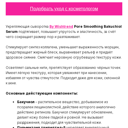
Подобрать уход с косметологом
Укрепляющая сыворотка
By Wishtrend
Pore Smoothing Bakuchiol
Serum
подтягивает, повышает упругость и эластичность, за счёт
чего сокращает размер пор и разглаживает.
Стимулирует синтез коллагена, уменьшает выраженность морщин,
предотвращает жирный блеск, выравнивает рельеф и придаёт
здоровое сияние. Смягчает неровную огрубевшую текстуру кожи.
Осветляет сальные нити, препятствует образованию чёрных точек.
Имеет лёгкую текстуру, которая увлажняет при нанесении,
избавляя от чувства стянутости. Подходит даже для кожи, склонной
к акне.
Основные действующие компоненты:
Бакучиол
– растительное вещество, добываемое из
псоралеи лещинолистной, действие которого аналогично
действию ретинола. Бакучиол стимулирует обновление,
делает кожу более гладкой и ровной. Не вызывает
раздражения, подходит для чувствительной кожи.
Пальмитоил трипептид-5
укрепляет внеклеточный