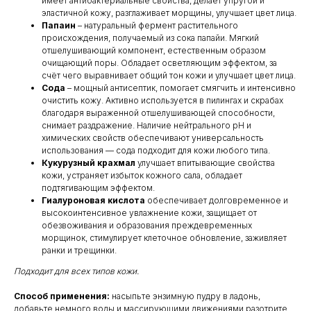
имеет антибактериальные свойства, делает упругой и
эластичной кожу, разглаживает морщины, улучшает цвет лица.
Папаин
– натуральный фермент растительного
происхождения, получаемый из сока папайи. Мягкий
отшелушивающий компонент, естественным образом
очищающий поры. Обладает осветляющим эффектом, за
счёт чего выравнивает общий тон кожи и улучшает цвет лица.
Сода
– мощный антисептик, помогает смягчить и интенсивно
очистить кожу. Активно используется в пилингах и скрабах
благодаря выраженной отшелушивающей способности,
снимает раздражение. Наличие нейтрального pH и
химических свойств обеспечивают универсальность
использования — сода подходит для кожи любого типа.
Кукурузный крахмал
улучшает впитывающие свойства
КЛИЕНТАМ
ОБЩИЕ КОНТАКТЫ
кожи, устраняет избыток кожного сала, обладает
Мы ВКонтакте
подтягивающим эффектом.
Контакты
Гиалуроновая кислота
обеспечивает долговременное и
Оплата и доставка
высокоинтенсивное увлажнение кожи, защищает от
АДРЕСА
Политика обработки
обезвоживания и образования преждевременных
г.Иваново
персональных данных
морщинок, стимулирует клеточное обновление, заживляет
Публичная оферта
– Проспект Ленина, дом 6
ранки и трещинки.
Бонусная программа
Подходит для всех типов кожи.
Способ применения:
насыпьте энзимную пудру в ладонь,
ТЕЛЕФОН
добавьте немного воды и массирующими движениями разотрите