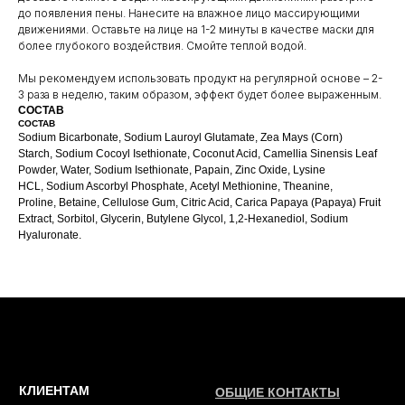
+7 961 246-28-88
до появления пены. Нанесите на влажное лицо массирующими
движениями. Оставьте на лице на 1-2 минуты в качестве маски для
mybeautybar@list.ru
более глубокого воздействия. Смойте теплой водой.
Мы рекомендуем использовать продукт на регулярной основе – 2-
Подписывайтесь
на нашу рассылку
3 раза в неделю, таким образом, эффект будет более выраженным.
СОСТАВ
СОСТАВ
ПОДПИСАТЬСЯ
Sodium Bicarbonate, Sodium Lauroyl Glutamate, Zea Mays (Corn)
Starch, Sodium Cocoyl Isethionate, Coconut Acid, Camellia Sinensis Leaf
Powder, Water, Sodium Isethionate, Papain, Zinc Oxide, Lysine
HCL, Sodium Ascorbyl Phosphate, Acetyl Methionine, Theanine,
Proline, Betaine, Cellulose Gum, Citric Acid, Carica Papaya (Papaya) Fruit
Extract, Sorbitol, Glycerin, Butylene Glycol, 1,2-Hexanediol, Sodium
Hyaluronate.
2026 © Интернет-магазин косметики «MY BEAUTY BAR»