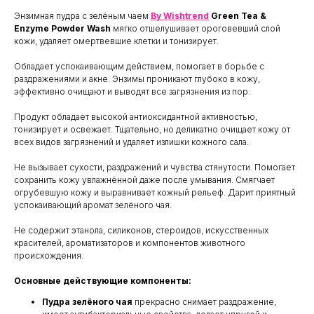
Энзимная пудра с зелёным чаем
By Wishtrend
Green Tea &
Enzyme Powder Wash
мягко отшелушивает ороговевший слой
кожи, удаляет омертвевшие клетки и тонизирует.
Обладает успокаивающим действием, помогает в борьбе с
раздражениями и акне. Энзимы проникают глубоко в кожу,
эффективно очищают и выводят все загрязнения из пор.
Продукт обладает высокой антиоксидантной активностью,
тонизирует и освежает. Тщательно, но деликатно очищает кожу от
всех видов загрязнений и удаляет излишки кожного сала.
Не вызывает сухости, раздражений и чувства стянутости. Помогает
сохранить кожу увлажнённой даже после умывания. Смягчает
огрубевшую кожу и выравнивает кожный рельеф. Дарит приятный
успокаивающий аромат зелёного чая.
Не содержит этанола, силиконов, стероидов, искусственных
красителей, ароматизаторов и компонентов животного
происхождения.
Основные действующие компоненты:
Пудра зелёного чая
прекрасно снимает раздражение,