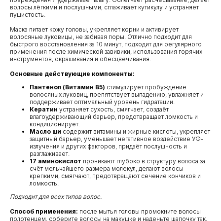
волосы лёгкими и послушными, сглаживает кутикулу и устраняет
пушистость.
Маска питает кожу головы, укрепляет корни и активирует
волосяные луковицы, не забивая поры. Отлично подходит для
быстрого восстановления за 10 минут, подходит для регулярного
применения после химической завивики, использования горячих
инструментов, окрашивания и обесцвечивания.
Основные действующие компоненты:
Пантенол (Витамин B5)
стимулирует пробуждение
волосяных луковиц, препятствует выпадению, увлажняет и
поддерживает оптимальный уровень гидратации.
Кератин
устраняет сухость, смягчает, создаёт
влагоудерживающий барьер, предотвращает ломкость и
кондиционирует.
Масло ши
содержит витамины и жирные кислоты, укрепляет
защитный барьер, уменьшает негативное воздействие УФ-
излучения и других факторов, придаёт послушность и
разглаживает.
17 аминокислот
проникают глубоко в структуру волоса за
счёт мельчайшего размера молекул, делают волосы
крепкими, смягчают, предотвращают сечение кончиков и
ломкость.
Подходит для всех типов волос.
КЛИЕНТАМ
ОБЩИЕ КОНТАКТЫ
Способ применения:
после мытья головы промокните волосы
Мы ВКонтакте
полотенцем, соберите волосы на макушке и наденьте шапочку так,
Контакты