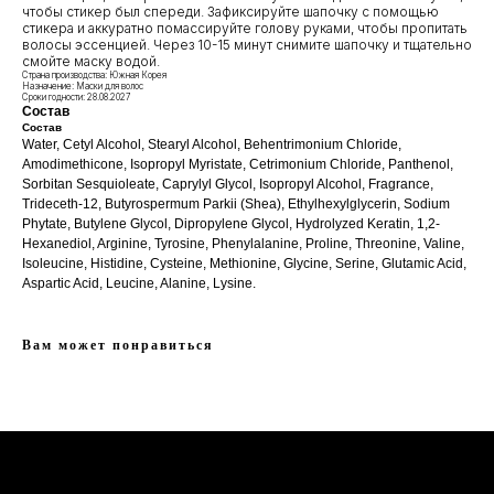
чтобы стикер был спереди. Зафиксируйте шапочку с помощью
Оплата и доставка
стикера и аккуратно помассируйте голову руками, чтобы пропитать
АДРЕСА
волосы эссенцией. Через 10-15 минут снимите шапочку и тщательно
Политика обработки
смойте маску водой.
г.Иваново
персональных данных
Страна производства: Южная Корея
Публичная оферта
Назначение: Маски для волос
– Проспект Ленина, дом 6
Сроки годности: 28.08.2027
Состав
Бонусная программа
Состав
Water, Cetyl Alcohol, Stearyl Alcohol, Behentrimonium Chloride,
Amodimethicone, Isopropyl Myristate, Cetrimonium Chloride, Panthenol,
ТЕЛЕФОН
Sorbitan Sesquioleate, Caprylyl Glycol, Isopropyl Alcohol, Fragrance,
+7 961 246-28-88
Trideceth-12, Butyrospermum Parkii (Shea), Ethylhexylglycerin, Sodium
Phytate, Butylene Glycol, Dipropylene Glycol, Hydrolyzed Keratin, 1,2-
mybeautybar@list.ru
Hexanediol, Arginine, Tyrosine, Phenylalanine, Proline, Threonine, Valine,
Isoleucine, Histidine, Cysteine, Methionine, Glycine, Serine, Glutamic Acid,
Aspartic Acid, Leucine, Alanine, Lysine.
Подписывайтесь
на нашу рассылку
Вам может понравиться
ПОДПИСАТЬСЯ
2026 © Интернет-магазин косметики «MY BEAUTY BAR»