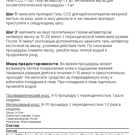
гель-СО2 – 1 шт, гель-активатор – 2 шт, нетканевая маска для
косметологической процедуры – 1 шт.
Шаг 1:
нанесите препарат Гель-CO2 для карбокситерапии веерной
кистью на лицо, шею и зону декольте и, не смывая препарат,
приступите к следующему шагу.
Шаг 2:
наложите на лицо пропитанную Гелем-активатором
нетканую маску на 15-20 минут с периодической окклюзией руками.
После 10 минут экспозиции дополнительно нанесите гель-активатор
кисточкой на маску, усиливая действие геля. По окончании
процедуры снимите маску, умойте лицо теплой водой и
продолжите уход.
Меры предосторожности:
Во время процедуры может
возникнуть легкое покраснение кожи и ощущение жжения.
Указанные реакции длятся в течение 5-10 минут и самостоятельно
проходят. Не наносите средство на поврежденную кожу и
избегайте попадания в глаза. При попадании в глаза тщательно
промойте водой.
Профилактический курс:
4-5 процедур с периодичностью 1 раз в
неделю.
Интенсивный курс:
8-10 процедур с периодичностью 1-2 раза в
неделю.
КЛИЕНТАМ
ОБЩИЕ КОНТАКТЫ
Объем: 3*15 мл
Количество в упаковке: 3 штуки
Мы ВКонтакте
Контакты
Страна производства: Россия
Назначение: Маски смываемые
Оплата и доставка
Состав
АДРЕСА
Состав
Политика обработки