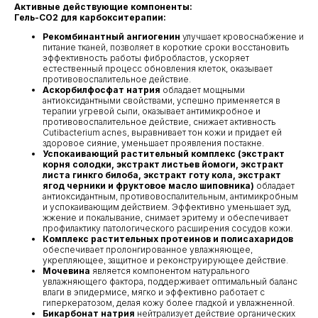
Активные действующие компоненты:
Гель-СО2 для карбокситерапии:
Рекомбинантный ангиогенин
улучшает кровоснабжение и
питание тканей, позволяет в короткие сроки восстановить
эффективность работы фибробластов, ускоряет
естественный процесс обновления клеток, оказывает
противовоспалительное действие.
Аскорбилфосфат натрия
обладает мощными
антиоксидантными свойствами, успешно применяется в
терапии угревой сыпи, оказывает антимикробное и
противовоспалительное действие, снижает активность
Cutibacterium acnes, выравнивает тон кожи и придает ей
здоровое сияние, уменьшает проявления постакне.
Успокаивающий растительный комплекс (экстракт
корня солодки, экстракт листьев йомоги, экстракт
листа гинкго билоба, экстракт готу кола, экстракт
ягод черники и фруктовое масло шиповника)
обладает
антиоксидантным, противовоспалительным, антимикробным
и успокаивающим действием. Эффективно уменьшает зуд,
жжение и покалывание, снимает эритему и обеспечивает
профилактику патологического расширения сосудов кожи.
Комплекс растительных протеинов и полисахаридов
обеспечивает пролонгированное увлажняющее,
укрепляющее, защитное и реконструирующее действие.
Мочевина
является компонентом натурального
увлажняющего фактора, поддерживает оптимальный баланс
влаги в эпидермисе, мягко и эффективно работает с
гиперкератозом, делая кожу более гладкой и увлажненной.
Бикарбонат натрия
нейтрализует действие органических