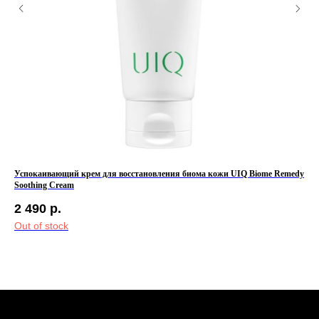
Успокаивающий крем для восстановления биома кожи UIQ Biome Remedy
Пат
Soothing Cream
Dar
2 490
р.
2 
Out of stock
Out