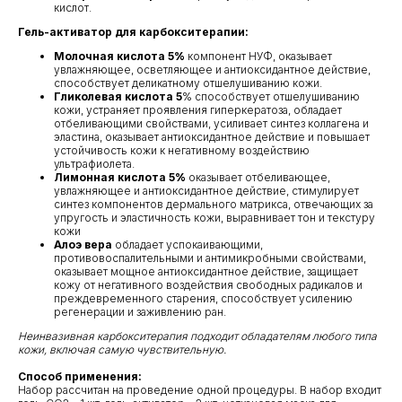
кислот.
Гель-активатор для карбокситерапии:
Молочная кислота 5%
компонент НУФ, оказывает
увлажняющее, осветляющее и антиоксидантное действие,
способствует деликатному отшелушиванию кожи.
Гликолевая кислота 5
%
способствует отшелушиванию
кожи, устраняет проявления гиперкератоза, обладает
отбеливающими свойствами, усиливает синтез коллагена и
эластина, оказывает антиоксидантное действие и повышает
устойчивость кожи к негативному воздействию
ультрафиолета.
Лимонная кислота 5%
оказывает отбеливающее,
увлажняющее и антиоксидантное действие, стимулирует
синтез компонентов дермального матрикса, отвечающих за
упругость и эластичность кожи, выравнивает тон и текстуру
кожи
Алоэ вера
обладает успокаивающими,
противовоспалительными и антимикробными свойствами,
оказывает мощное антиоксидантное действие, защищает
кожу от негативного воздействия свободных радикалов и
преждевременного старения, способствует усилению
регенерации и заживлению ран.
Неинвазивная карбокситерапия подходит обладателям любого типа
кожи, включая самую чувствительную.
Способ применения:
Набор рассчитан на проведение одной процедуры. В набор входит