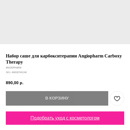
Набор саше для карбокситерапии Angiopharm Carboxy
Therapy
ANGIOPHARM
SKU:
4660307841346
890,00
р.
В КОРЗИНУ
Подобрать уход с косметологом