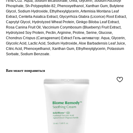
Гель-СО2: Aqua, Sodium Bicarbonate, Urea, Glycerin, Sodium Ascorbyl
г.Иваново
персональных данных
Phosphate, Sh-Polypeptide-82, Phenoxyethanol, Xanthan Gum, Butylene
Публичная оферта
– Проспект Ленина, дом 6
Glycol, Sodium Hydroxide, Ethylhexylglycerin, Artemisia Montana Leaf
Бонусная программа
Extract, Centella Asiatica Extract, Glycyrrhiza Glabra (Licorice) Root Extract,
Caprylyl Glycol, Hydrolyzed Wheat Protein, Ginkgo Biloba Leaf Extract,
Rosa Canina Fruit Oil, Vaccinium Corymbosum (Blueberry) Fruit Extract,
ТЕЛЕФОН
Hydrolyzed Soy Protein, Pectin, Arginine, Proline, Serine, Glucose,
Chondrus Crispus (Carrageenan) Extract Гель-активатор: Aqua, Glycerin,
+7 961 246-28-88
Glycolic Acid, Lactic Acid, Sodium Hydroxide, Aloe Barbadensis Leaf Juice,
mybeautybar@list.ru
Citric Acid, Phenoxyethanol, Xanthan Gum, Ethylhexylglycerin, Potassium
Sorbate, Sodium Benzoate.
Подписывайтесь
на нашу рассылку
Вам может понравиться
ПОДПИСАТЬСЯ
2026 © Интернет-магазин косметики «MY BEAUTY BAR»