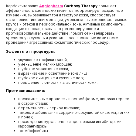
Карбокситерапия
Angiopharm
Carboxy Therapy
повышает
эффективность химических пилингов, корректирует возрастные
изменения, выравнивает тон и текстуру кожи, способствует
осветлению гиперпигментации, уменьшает выраженность темных
кругов и отеков в периорбитальной зоне. Активные компоненты,
входящие в состав, оказывают регенерирующее и
противовоспалительное действие, помогают нивелировать
чрезмерную сухость и ускорить восстановление кожи после
проведения агрессивных косметологических процедур.
Эффекты от процедуры:
улучшение трофики тканей;
уменьшение мелких морщин;
глубокое увлажнение кожи;
выравнивание и осветление тона лица;
глубокое очищение и сужение пор;
повышение плотности и эластичности кожи.
Противопоказания:
воспалительные процессы в острой форме, включая герпес
в острой стадии;
беременность и период лактации;
тяжелые заболевания сердечно-сосудистой системы, легких
и почек;
прохождение курса лечения препаратами ингибиторами
карбоангидразы;
тромбофлебиты.