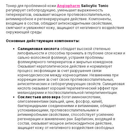
Тонер для проблемной кожи
Angiopharm
Salicylic Tonic
регулирует себопродукцию, уменьшает выраженность
гиперкератоза, оказывает мощное противовоспалительное,
антимикробное и регенерирующее действие. Компоненты,
входящие в состав, обладают антиоксидантными свойствами,
смягчают и увлажняют кожу, защищают от негативного воздействия
окружающей среды
Основные действующие компоненты:
Салициловая кислота
обладает высокой степенью
липофильности и способна проникать в глубокие слои кожи и
сально-волосяной фолликул, устраняя проблемы
фолликулярного гиперкератоза и закрытых комедонов.
Оказывает кератолитическое действие и нормализует
процесс эксфолиации за счет разрушения связи
корнеодесмосом между корнеоцитами. Незаменима при
коррекции акне за счет своих противовоспалительных,
антисептических и себорегулирующих свойств. Салициловая
кислота оказывает хороший терапевтический эффект при
меланодермии и поствоспалительной гиперпигментации.
Сок листьев алоэ вера
богат аминокислотами,
олигоэлементами (кальций, цинк, фосфор, калий),
бактерицидными соединениями и витаминами, обладает
успокаивающими, противовоспалительными и
антимикробными свойствами, способствует усилению
регенерации и заживлению ран. Барбалоин, входящий в
состав, оказывает мощное антиоксидантное действие,
защищает кожу от негативного воздействия свободных