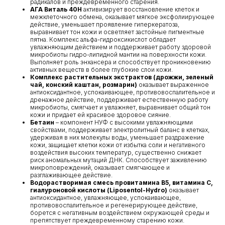
радикалов и преждевременного старения.
АГА Виталь 40H
активизирует восстановление клеток и
межклеточного обмена, оказывает мягкое эксфолиирующее
действие, уменьшает проявление гиперкератоза,
выравнивает тон кожи и осветляет застойные пигментные
пятна. Комплекс альфа-гидроксикислот обладает
увлажняющим действием и поддерживает работу здоровой
микробиоты гидро-липидной мантии на поверхности кожи.
Выполняет роль энхансера и способствует проникновению
активных веществ в более глубокие слои кожи.
Комплекс растительных экстрактов (дрожжи, зеленый
чай, конский каштан, розмарин)
оказывает выраженное
антиоксидантное, успокаивающее, противовоспалительное и
дренажное действие, поддерживает естественную работу
микробиоты, смягчает и увлажняет, выравнивает общий тон
кожи и придает ей красивое здоровое сияние.
Бетаин
– компонент НУФ с высокими увлажняющими
свойствами, поддерживает электролитный баланс в клетках,
удерживая в них молекулы воды, уменьшает раздражение
кожи, защищает клетки кожи от избытка соли и негативного
воздействия высоких температур, существенно снижает
риск аномальных мутаций ДНК. Способствует заживлению
микроповреждений, оказывает смягчающее и
разглаживающее действие.
Водорастворимая смесь провитамина В5, витамина C,
гиалуроновой кислоты (Liposentol-Hydro)
оказывает
антиоксидантное, увлажняющее, успокаивающее,
противовоспалительное и регенерирующее действие,
борется с негативным воздействием окружающей среды и
препятствует преждевременному старению кожи.