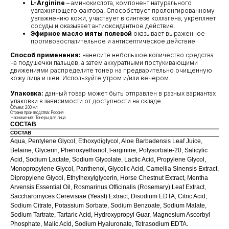
L-Arginine
– аминокислота, компонент натурального
увлажняющего фактора. Способствует пролонгированному
увлажнению кожи, участвует в синтезе коллагена, укрепляет
сосуды и оказывает антиоксидантное действие.
Эфирное масло мяты полевой
оказывает выраженное
противовоспалительное и антисептическое действие
Способ применения:
нанесите небольшое количество средства
на подушечки пальцев, а затем аккуратными постукивающими
движениями распределите тонер на предварительно очищенную
кожу лица и шеи. Используйте утром и/или вечером.
Упаковка:
данный товар может быть отправлен в разных вариантах
упаковки в зависимости от доступности на складе.
Объем: 200 мл
Страна производства: Россия
Назначение: Тонеры для лица
СОСТАВ
СОСТАВ
Aqua, Pentylene Glycol, Ethoxydiglycol, Aloe Barbadensis Leaf Juice,
Betaine, Glycerin, Phenoxyethanol, l-arginine, Polysorbatе-20, Salicylic
Acid, Sodium Lactate, Sodium Glycolate, Lactic Acid, Propylene Glycol,
Monopropylene Glycol, Panthenol, Glycolic Acid, Camellia Sinensis Extract,
Dipropylene Glycol, Ethylhexylglycerin, Horse Chestnut Extract, Mentha
КЛИЕНТАМ
ОБЩИЕ КОНТАКТЫ
Arvensis Essential Oil, Rosmarinus Officinalis (Rosemary) Leaf Extract,
Мы ВКонтакте
Saccharomyces Cerevisiae (Yeast) Extract, Disodium EDTA, Citric Acid,
Контакты
Sodium Citrate, Potassium Sorbate, Sodium Benzoate, Sodium Malate,
Оплата и доставка
Sodium Tartrate, Tartaric Acid, Hydroxypropyl Guar, Magnesium Ascorbyl
АДРЕСА
Политика обработки
Phosphate, Malic Acid, Sodium Hyaluronate, Tetrasodium EDTA.
г.Иваново
персональных данных