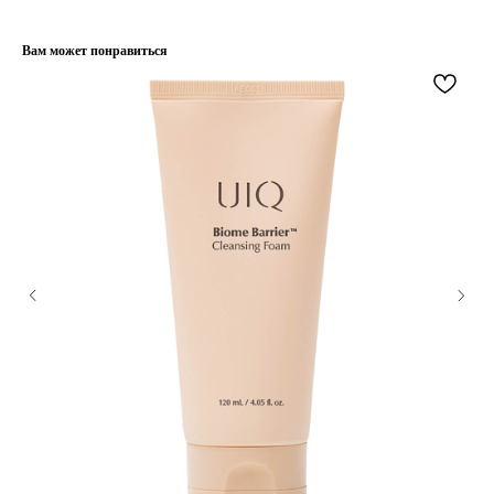
Публичная оферта
– Проспект Ленина, дом 6
Бонусная программа
Вам может понравиться
ТЕЛЕФОН
+7 961 246-28-88
mybeautybar@list.ru
Подписывайтесь
на нашу рассылку
ПОДПИСАТЬСЯ
2026 © Интернет-магазин косметики «MY BEAUTY BAR»